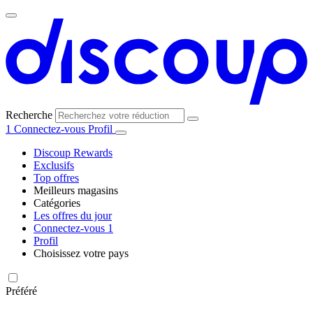
Recherche
1
Connectez-vous
Profil
Discoup Rewards
Exclusifs
Top offres
Meilleurs magasins
Catégories
Tous les
Les offres du jour
Toutes les
magasins
AliExpress
Connectez-vous
1
catégories
Profil
Choisissez votre pays
United
United
Italia
España
Deutschland
Brasil
Global
Amazon
Technologie
States
Kingdom
et
Préféré
électronique