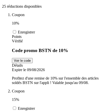
25 réductions disponibles
Sports et
adidas
Fitness
Coupon
10%
i-Run
Enregistrer
Voitures et
Points
motocyclettes
Vérifié
Uber Eats
Code promo BSTN de 10%
Cdiscount
Voir le code
Détails
Expire le 09/08/2026
Profitez d'une remise de 10% sur l'ensemble des articles
TikTok Shop
soldés BSTN sur l'appli ! Valable jusqu'au 09/08.
Coupon
15%
Enregistrer