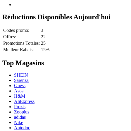
Réductions Disponibles Aujourd'hui
Codes promo:
3
Offres:
22
Promotions Totales:
25
Meilleur Rabais:
15%
Top Magasins
SHEIN
Sarenza
Guess
Asos
H&M
AliExpress
Prozis
Zooplus
adidas
Nike
Autodoc