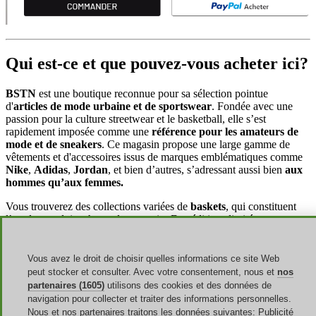
Qui est-ce et que pouvez-vous acheter ici?
BSTN
est une boutique reconnue pour sa sélection pointue
d'
articles de mode urbaine et de sportswear
. Fondée avec une
passion pour la culture streetwear et le basketball, elle s’est
rapidement imposée comme une
référence pour les amateurs de
mode et de sneakers
. Ce magasin propose une large gamme de
vêtements et d'accessoires issus de marques emblématiques comme
Nike
,
Adidas
,
Jordan
, et bien d’autres, s’adressant aussi bien
aux
hommes qu’aux femmes.
Vous trouverez des collections variées de
baskets
, qui constituent
l’un des produits phares du magasin. Des éditions limitées aux
modèles classiques, les amateurs de
sneakers
peuvent y dénicher
des paires uniques pour compléter leur garde-robe. La boutique
propose également des
vêtements casual et sportswear
, allant des
Vous avez le droit de choisir quelles informations ce site Web
t-shirts, sweats, et hoodies
aux
pantalons de jogging et vestes
,
peut stocker et consulter. Avec votre consentement, nous et
nos
adaptés à un style de vie actif ou décontracté.
partenaires (1605)
utilisons des cookies et des données de
navigation pour collecter et traiter des informations personnelles.
La marque dispose aussi d'une sélection d'
accessoires
, notamment
Nous et nos partenaires traitons les données suivantes: Publicité