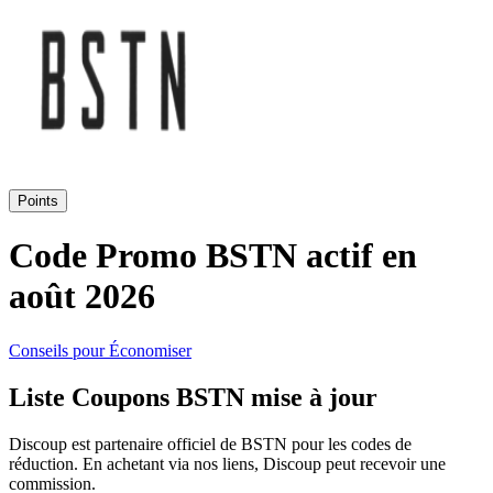
SHEIN
Vêtements et
ManoMano
chaussures
VistaPrint
Maison et
Points
Jardin
Samsung
Code Promo BSTN actif en
août 2026
Vacances et
Guess
transport
Conseils pour Économiser
Europcar
Liste Coupons BSTN mise à jour
Beauté et
santé
Discoup est partenaire officiel de BSTN pour les codes de
Autodoc
réduction. En achetant via nos liens, Discoup peut recevoir une
commission.