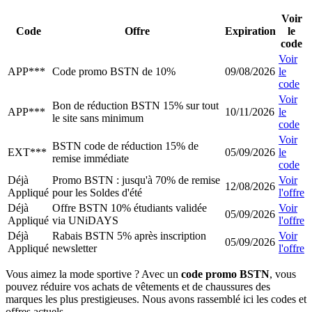
Voir
Code
Offre
Expiration
le
code
Voir
APP***
Code promo BSTN de 10%
09/08/2026
le
code
Voir
Bon de réduction BSTN 15% sur tout
APP***
10/11/2026
le
le site sans minimum
code
Voir
BSTN code de réduction 15% de
EXT***
05/09/2026
le
remise immédiate
code
Déjà
Promo BSTN : jusqu'à 70% de remise
Voir
12/08/2026
Appliqué
pour les Soldes d'été
l'offre
Déjà
Offre BSTN 10% étudiants validée
Voir
05/09/2026
Appliqué
via UNiDAYS
l'offre
Déjà
Rabais BSTN 5% après inscription
Voir
05/09/2026
Appliqué
newsletter
l'offre
Vous aimez la mode sportive ? Avec un
code promo BSTN
, vous
pouvez réduire vos achats de vêtements et de chaussures des
marques les plus prestigieuses. Nous avons rassemblé ici les codes et
offres actuels.