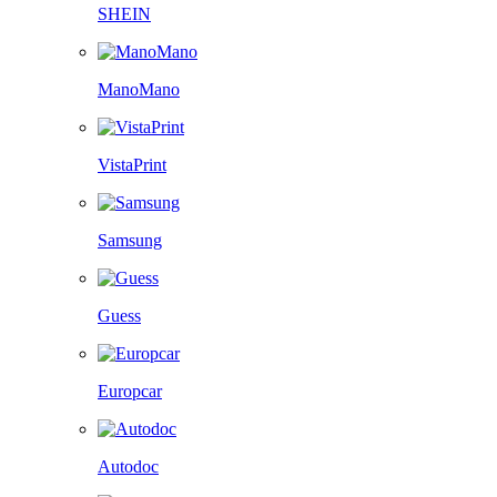
SHEIN
ManoMano
VistaPrint
Samsung
Guess
Europcar
Autodoc