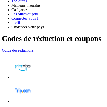
Top offres
Meilleurs magasins
Catégories
Tous les
Les offres du jour
Toutes les
magasins
AliExpress
Connectez-vous
1
catégories
Profil
Choisissez votre pays
United
United
Italia
España
Deutschland
Brasil
Global
Amazon
Technologie
States
Kingdom
Codes de réduction et coupons
et
électronique
Guide des réductions
SHEIN
Vêtements et
ManoMano
chaussures
VistaPrint
Maison et
Jardin
Samsung