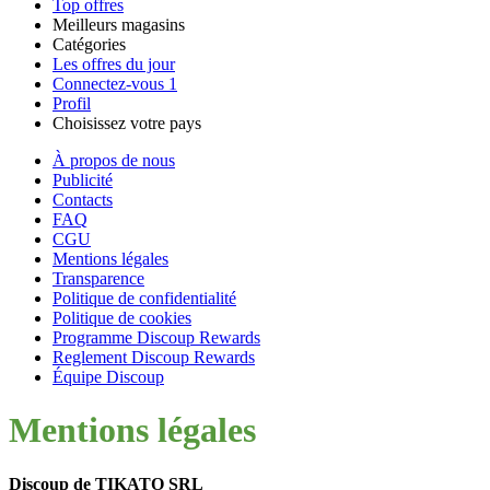
Top offres
Meilleurs magasins
Catégories
Tous les
Les offres du jour
Toutes les
magasins
AliExpress
Connectez-vous
1
catégories
Profil
Choisissez votre pays
United
United
Italia
España
Deutschland
Brasil
Global
Amazon
Technologie
À propos de nous
States
Kingdom
et
Publicité
électronique
Contacts
FAQ
SHEIN
CGU
Mentions légales
Transparence
Vêtements et
Politique de confidentialité
ManoMano
chaussures
Politique de cookies
Programme Discoup Rewards
Reglement Discoup Rewards
Équipe Discoup
VistaPrint
Maison et
Mentions légales
Jardin
Samsung
Discoup de TIKATO SRL