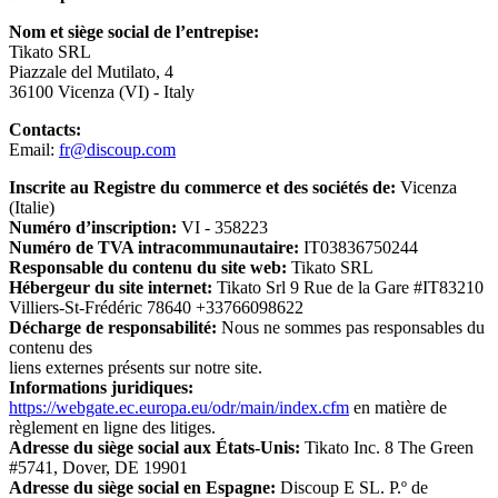
Vacances et
Nom et siège social de l’entrepise:
Guess
transport
Tikato SRL
Piazzale del Mutilato, 4
36100 Vicenza (VI) - Italy
Europcar
Contacts:
Beauté et
Email:
fr@discoup.com
santé
Inscrite au Registre du commerce et des sociétés de:
Vicenza
Autodoc
(Italie)
Numéro d’inscription:
VI - 358223
Numéro de TVA intracommunautaire:
IT03836750244
Sports et
adidas
Responsable du contenu du site web:
Tikato SRL
Fitness
Hébergeur du site internet:
Tikato Srl 9 Rue de la Gare #IT83210
Villiers-St-Frédéric 78640 +33766098622
Décharge de responsabilité:
Nous ne sommes pas responsables du
i-Run
contenu des
liens externes présents sur notre site.
Voitures et
Informations juridiques:
motocyclettes
https://webgate.ec.europa.eu/odr/main/index.cfm
en matière de
Uber Eats
règlement en ligne des litiges.
Adresse du siège social aux États-Unis:
Tikato Inc. 8 The Green
#5741, Dover, DE 19901
Adresse du siège social en Espagne:
Discoup E SL. P.º de
Cdiscount