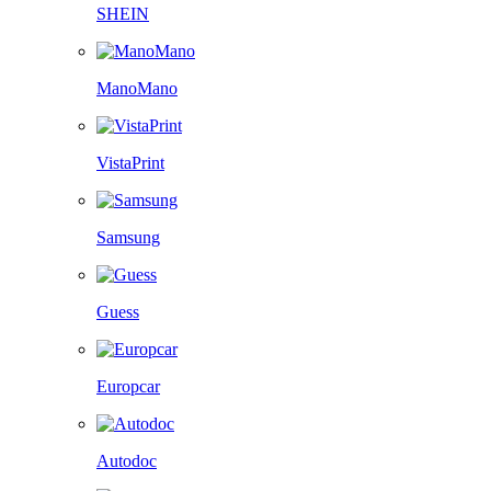
SHEIN
ManoMano
VistaPrint
Samsung
Guess
Europcar
Autodoc