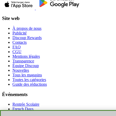
Site web
À propos de nous
Publicité
Discoup Rewards
Contacts
FAQ
CGU
Mentions légales
Transparence
Équipe Discoup
Nouvelles
Tous les magasins
Toutes les catégories
Guide des réductions
Événements
Rentrée Scolaire
French Days
Amazon Prime Day