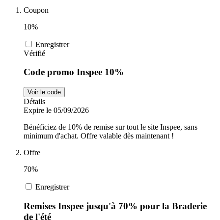
Coupon
Sports et
adidas
10%
Fitness
Enregistrer
Vérifié
i-Run
Voitures et
Code promo Inspee 10%
motocyclettes
Uber Eats
Voir le code
Détails
Expire le 05/09/2026
Cdiscount
Bénéficiez de 10% de remise sur tout le site Inspee, sans
minimum d'achat. Offre valable dès maintenant !
Offre
TikTok Shop
70%
Enregistrer
Remises Inspee jusqu'à 70% pour la Braderie
de l'été