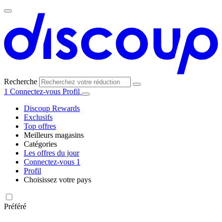
Recherche
1
Connectez-vous
Profil
Discoup Rewards
Exclusifs
Top offres
Meilleurs magasins
Catégories
Tous les
Les offres du jour
Toutes les
magasins
AliExpress
Connectez-vous
1
catégories
Profil
Choisissez votre pays
United
United
Italia
España
Deutschland
Brasil
Global
Amazon
Technologie
States
Kingdom
et
Préféré
électronique