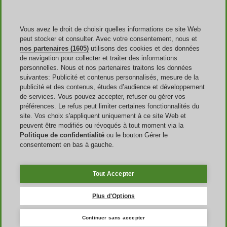
Publicité
Discoup Rewards
Contacts
FAQ
Vous avez le droit de choisir quelles informations ce site Web
CGU
peut stocker et consulter. Avec votre consentement, nous et
Mentions légales
nos partenaires (1605)
utilisons des cookies et des données
Transparence
de navigation pour collecter et traiter des informations
Équipe Discoup
personnelles. Nous et nos partenaires traitons les données
Nouvelles
suivantes: Publicité et contenus personnalisés, mesure de la
Tous les magasins
publicité et des contenus, études d’audience et développement
Toutes les catégories
de services. Vous pouvez accepter, refuser ou gérer vos
Guide des réductions
préférences. Le refus peut limiter certaines fonctionnalités du
site. Vos choix s'appliquent uniquement à ce site Web et
Événements
peuvent être modifiés ou révoqués à tout moment via la
Politique de confidentialité
ou le bouton Gérer le
Rentrée Scolaire
consentement en bas à gauche.
French Days
Amazon Prime Day
Halloween
Tout Accepter
Discoup ® opéré par TIKATO ©2013-2026. Tous les droits sont
réservés. VAT 03836750244 |
Politique de confidentialité
-
Politique
Plus d'Options
de cookies
-
Gestion des Cookies
Continuer sans accepter
Discoup® est un portail de codes promotionnels pour la France.