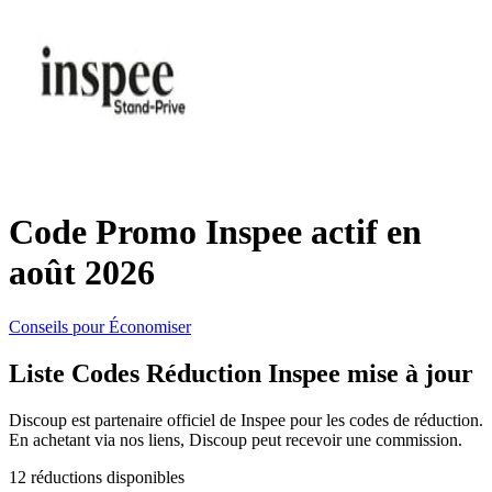
SHEIN
Vêtements et
ManoMano
chaussures
VistaPrint
Maison et
Jardin
Code Promo Inspee actif en
Samsung
août 2026
Vacances et
Guess
transport
Conseils pour Économiser
Liste Codes Réduction Inspee mise à jour
Europcar
Beauté et
Discoup est partenaire officiel de Inspee pour les codes de réduction.
santé
En achetant via nos liens, Discoup peut recevoir une commission.
Autodoc
12 réductions disponibles