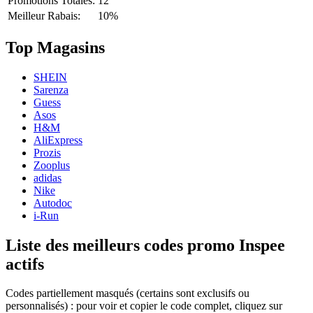
Promotions Totales:
12
Meilleur Rabais:
10%
Top Magasins
SHEIN
Sarenza
Guess
Asos
H&M
AliExpress
Prozis
Zooplus
adidas
Nike
Autodoc
i-Run
Liste des meilleurs codes promo Inspee
actifs
Codes partiellement masqués (certains sont exclusifs ou
personnalisés) : pour voir et copier le code complet, cliquez sur