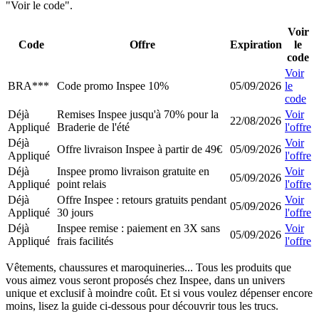
"Voir le code".
Voir
Code
Offre
Expiration
le
code
Voir
BRA***
Code promo Inspee 10%
05/09/2026
le
code
Déjà
Remises Inspee jusqu'à 70% pour la
Voir
22/08/2026
Appliqué
Braderie de l'été
l'offre
Déjà
Voir
Offre livraison Inspee à partir de 49€
05/09/2026
Appliqué
l'offre
Déjà
Inspee promo livraison gratuite en
Voir
05/09/2026
Appliqué
point relais
l'offre
Déjà
Offre Inspee : retours gratuits pendant
Voir
05/09/2026
Appliqué
30 jours
l'offre
Déjà
Inspee remise : paiement en 3X sans
Voir
05/09/2026
Appliqué
frais facilités
l'offre
Vêtements, chaussures et maroquineries... Tous les produits que
vous aimez vous seront proposés chez Inspee, dans un univers
unique et exclusif à moindre coût. Et si vous voulez dépenser encore
moins, lisez la guide ci-dessous pour découvrir tous les trucs.