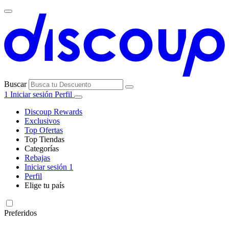
Buscar
1
Iniciar sesión
Perfil
Discoup Rewards
Exclusivos
Top Ofertas
Top Tiendas
Categorías
Todas las
Rebajas
Todas las
tiendas
AliExpress
Iniciar sesión
1
categorías
Perfil
Electrónica e
Elige tu país
Informática
United
United
Italia
France
Deutschland
Brasil
Global
SHEIN
States
Kingdom
Preferidos