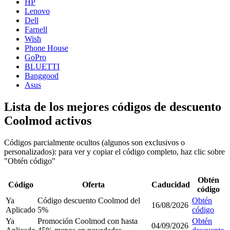
HP
Lenovo
Dell
Farnell
Wish
Phone House
GoPro
BLUETTI
Banggood
Asus
Lista de los mejores códigos de descuento
Coolmod activos
Códigos parcialmente ocultos (algunos son exclusivos o
personalizados): para ver y copiar el código completo, haz clic sobre
"Obtén código"
Obtén
Código
Oferta
Caducidad
código
Ya
Código descuento Coolmod del
Obtén
16/08/2026
Aplicado
5%
código
Ya
Promoción Coolmod con hasta
Obtén
04/09/2026