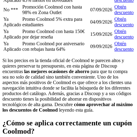
Aplicado
45% menos en novedades
descuento
Promoción Coolmod con hasta
Obtén
No ***
07/09/2026
98% en Zona Outlet
descuento
Ya
Promo Coolmod 5% extra para
Obtén
04/09/2026
Aplicado
estudiantes
descuento
Ya
Promo Coolmod con hasta 150€
Obtén
15/09/2026
Aplicado
por dejar reseña
descuento
Ya
Promo Coolmod por aniversario
Obtén
09/09/2026
Aplicado
con rebajas hasta 64%
descuento
Si los precios en la tienda oficial de Coolmod te parecen altos y
quieres preservar tu presupuesto, en esta página de Discoup
encuentras
las mejores ocasiones de ahorro
para que tu compra
sea no solo de calidad sino también conveniente. Uno de los
aspectos más positivos de Coolmod es que ofrece a los clientes una
navegación intuitiva donde se facilita la búsqueda de los diferentes
productos del catálogo. Además, gracias a Discoup y a sus códigos
descuento tienes la posibilidad de ahorrar en dispositivos
tecnológicos de alta gama. Descubre
cómo aprovechar al máximo
los descuentos de Coolmod
leyendo esta guía.
¿Cómo se aplica correctamente un cupón
Coolmod?