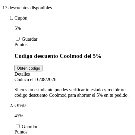
Tiempo libre
MediaMarkt
17 descuentos disponibles
Cupón
Ikea
Coches y
5%
Motos
Guardar
Nike
Puntos
Código descuento Coolmod del 5%
Salud y
adidas
Farmacia
Obtén código
Detalles
Caduca el 16/08/2026
Vueling
Animales
Si eres un estudiante puedes verificar tu estado y recibir un
código descuento Coolmod para ahorrar el 5% en tu pedido.
Oferta
El Corte
Inglés
45%
Guardar
Puntos