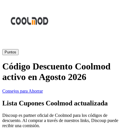
Primor
Ropa y
Accesorios
Amazon
Hogar y
Jardín
Druni
Puntos
Código Descuento Coolmod
Vacaciones y
Booking.com
Transporte
activo en Agosto 2026
Miravia
Consejos para Ahorrar
Cosméticos y
Lista Cupones Coolmod actualizada
Perfumes
Temu
Discoup es partner oficial de Coolmod para los códigos de
descuento. Al comprar a través de nuestros links, Discoup puede
recibir una comisión.