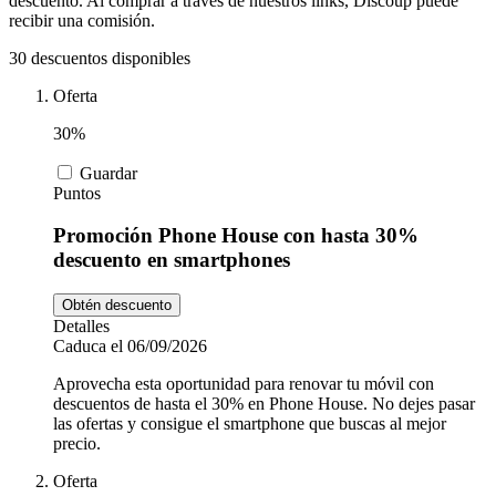
descuento. Al comprar a través de nuestros links, Discoup puede
Tiempo libre
MediaMarkt
recibir una comisión.
30 descuentos disponibles
Ikea
Oferta
Coches y
Motos
30%
Nike
Guardar
Puntos
Salud y
adidas
Farmacia
Promoción Phone House con hasta 30%
descuento en smartphones
Vueling
Animales
Obtén descuento
Detalles
Caduca el 06/09/2026
Aprovecha esta oportunidad para renovar tu móvil con
El Corte
descuentos de hasta el 30% en Phone House. No dejes pasar
Inglés
las ofertas y consigue el smartphone que buscas al mejor
precio.
Oferta