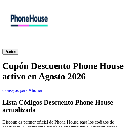
Primor
Ropa y
Accesorios
Amazon
Hogar y
Jardín
Druni
Puntos
Cupón Descuento Phone House
Vacaciones y
Booking.com
Transporte
activo en Agosto 2026
Miravia
Consejos para Ahorrar
Cosméticos y
Lista Códigos Descuento Phone House
Perfumes
Temu
actualizada
Discoup es partner oficial de Phone House para los códigos de