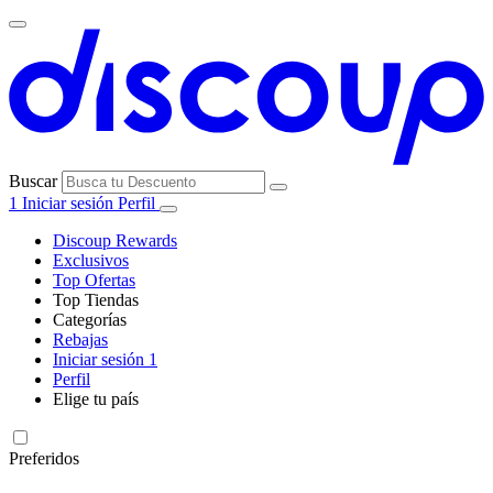
Buscar
1
Iniciar sesión
Perfil
Discoup Rewards
Exclusivos
Top Ofertas
Top Tiendas
Categorías
Todas las
Rebajas
Todas las
tiendas
AliExpress
Iniciar sesión
1
categorías
Perfil
Electrónica e
Elige tu país
Informática
United
United
Italia
France
Deutschland
Brasil
Global
SHEIN
States
Kingdom
Preferidos