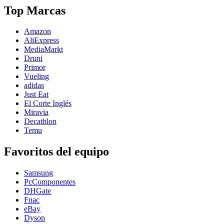
Top Marcas
Amazon
AliExpress
MediaMarkt
Druni
Primor
Vueling
adidas
Just Eat
El Corte Inglés
Miravia
Decathlon
Temu
Favoritos del equipo
Samsung
PcComponentes
DHGate
Fnac
eBay
Dyson