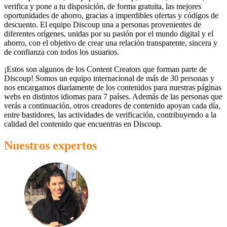
verifica y pone a tu disposición, de forma gratuita, las mejores
oportunidades de ahorro, gracias a imperdibles ofertas y códigos de
descuento. El equipo Discoup una a personas provenientes de
Miravia
diferentes orígenes, unidas por su pasión por el mundo digital y el
ahorro, con el objetivo de crear una relación transparente, sincera y
Cosméticos y
de confianza con todos los usuarios.
Perfumes
Temu
¡Estos son algunos de los Content Creators que forman parte de
Discoup! Somos un equipo internacional de más de 30 personas y
nos encargamos diariamente de los contenidos para nuestras páginas
webs en distintos idiomas para 7 países. Además de las personas que
Tiempo libre
MediaMarkt
verás a continuación, otros creadores de contenido apoyan cada día,
entre bastidores, las actividades de verificación, contribuyendo a la
calidad del contenido que encuentras en Discoup.
Ikea
Nuestros expertos
Coches y
Motos
Nike
Salud y
adidas
Farmacia