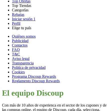
Top Ofertas
Top Tiendas
Categorías
Todas las
Rebajas
Todas las
tiendas
AliExpress
Iniciar sesión
1
categorías
Perfil
Electrónica e
Elige tu país
Informática
United
United
Italia
France
Deutschland
Brasil
Global
SHEIN
Quiénes somos
States
Kingdom
Publicidad
Contactos
FAQ
Primor
Ropa y
T&C
Accesorios
Aviso legal
Transparencia
Politíca de privacidad
Amazon
Cookies
Programa Discoup Rewards
Hogar y
Reglamento Discoup Rewards
Jardín
Druni
El equipo Discoup
Vacaciones y
Con más de 10 años de experienca en el sector de los cupones y de
Booking.com
Transporte
las compras online, el equipo de Discoup, cada día, selecciona,