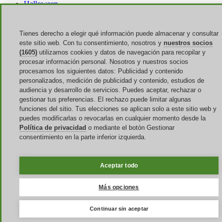
Halloween
Discoup ® operado por TIKATO ©2013-2026. Todos los derechos
reservados. NIF 03836750244 |
Privacidad
-
Cookie
-
Gestionar las
Tienes derecho a elegir qué información puede almacenar y consultar
Cookies
este sitio web. Con tu consentimiento, nosotros y
nuestros socios
(1605)
utilizamos cookies y datos de navegación para recopilar y
Discoup® es un portal de códigos de descuento para España.
procesar información personal. Nosotros y nuestros socios
Ofertas actualizadas para las compras online en España.
procesamos los siguientes datos: Publicidad y contenido
No puede escaparte este código descuento Stylevana EXCLUSIVO
personalizados, medición de publicidad y contenido, estudios de
del 22%
audiencia y desarrollo de servicios. Puedes aceptar, rechazar o
gestionar tus preferencias. El rechazo puede limitar algunas
funciones del sitio. Tus elecciones se aplican solo a este sitio web y
puedes modificarlas o revocarlas en cualquier momento desde la
Política de privacidad
o mediante el botón Gestionar
consentimiento en la parte inferior izquierda.
Aceptar todo
Más opciones
Continuar sin aceptar