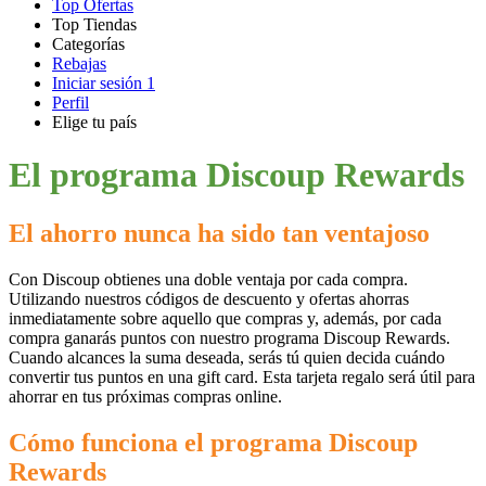
Top Ofertas
Top Tiendas
Categorías
Todas las
Rebajas
Todas las
tiendas
AliExpress
Iniciar sesión
1
categorías
Perfil
Electrónica e
Elige tu país
Informática
United
United
Italia
France
Deutschland
Brasil
Global
SHEIN
States
Kingdom
El programa Discoup Rewards
El ahorro nunca ha sido tan ventajoso
Primor
Ropa y
Accesorios
Con Discoup obtienes una doble ventaja por cada compra.
Utilizando nuestros códigos de descuento y ofertas ahorras
Amazon
inmediatamente sobre aquello que compras y, además, por cada
compra ganarás puntos con nuestro programa Discoup Rewards.
Hogar y
Cuando alcances la suma deseada, serás tú quien decida cuándo
Jardín
Druni
convertir tus puntos en una gift card. Esta tarjeta regalo será útil para
ahorrar en tus próximas compras online.
Cómo funciona el programa Discoup
Vacaciones y
Rewards
Booking.com
Transporte