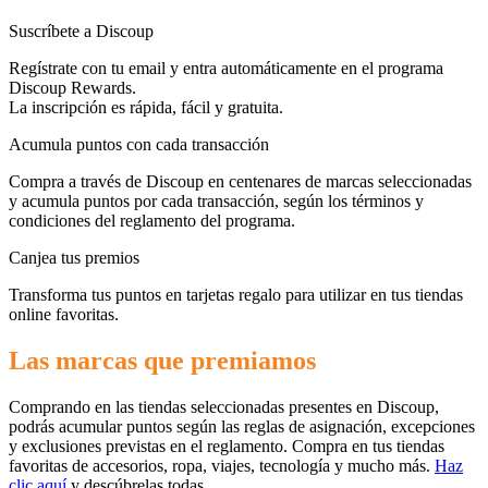
Suscríbete a Discoup
Miravia
Regístrate con tu email y entra automáticamente en el programa
Discoup Rewards.
Cosméticos y
La inscripción es rápida, fácil y gratuita.
Perfumes
Temu
Acumula puntos con cada transacción
Compra a través de Discoup en centenares de marcas seleccionadas
y acumula puntos por cada transacción, según los términos y
Tiempo libre
MediaMarkt
condiciones del reglamento del programa.
Canjea tus premios
Ikea
Transforma tus puntos en tarjetas regalo para utilizar en tus tiendas
Coches y
online favoritas.
Motos
Las marcas que premiamos
Nike
Comprando en las tiendas seleccionadas presentes en Discoup,
Salud y
podrás acumular puntos según las reglas de asignación, excepciones
adidas
Farmacia
y exclusiones previstas en el reglamento. Compra en tus tiendas
favoritas de accesorios, ropa, viajes, tecnología y mucho más.
Haz
clic aquí
y descúbrelas todas.