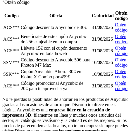
"Obtén código"
Obtén
Código
Oferta
Caducidad
código
Obtén
ACS***
Código descuento Anycubic de 30€
31/08/2026
código
Benefíciate de este cupón Anycubic
Obtén
ACS***
31/08/2026
de 25€ canjeable en tu compra
código
Llévate 15€ con el cupón descuento
Obtén
ACS***
31/08/2026
Anycubic en toda la web
código
Código descuento Anycubic 50€ para
Obtén
SSM***
10/08/2026
Photon M7 Max
código
Cupón Anycubic: Ahorra 30€ en
Obtén
SSK***
10/08/2026
Kobra X Combo por 499€
código
Código promocional Anycubic de
Obtén
ACS***
31/08/2026
20€ para ti: aprovecha ya
código
No te pierdas la posibilidad de ahorrar en los productos de Anycubic
gracias a las ocasiones de ahorro que Discoup te ofrece en esta
página. Anycubic es una
empresa líder en la creación de
impresoras 3D
, filamentos en línea y muchos otros artículos del
sector; su catálogo es vastísimo y la calidad es de las mejores. Si los
precios te parecen demasiado altos, no te preocupes: siempre puedes
visitar Discoup para encontrar
las mejores promociones