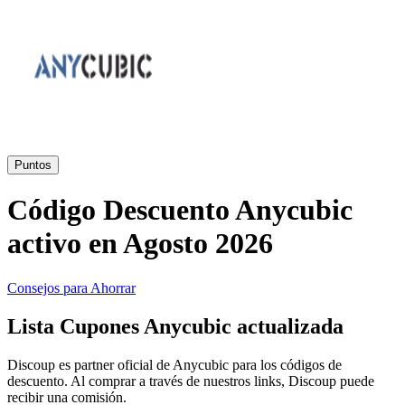
Primor
Ropa y
Accesorios
Amazon
Hogar y
Jardín
Druni
Puntos
Código Descuento Anycubic
Vacaciones y
Booking.com
Transporte
activo en Agosto 2026
Miravia
Consejos para Ahorrar
Cosméticos y
Lista Cupones Anycubic actualizada
Perfumes
Temu
Discoup es partner oficial de Anycubic para los códigos de
descuento. Al comprar a través de nuestros links, Discoup puede
recibir una comisión.