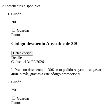
Tiempo libre
MediaMarkt
29 descuentos disponibles
Cupón
Ikea
Coches y
30€
Motos
Guardar
Nike
Puntos
Código descuento Anycubic de 30€
Salud y
adidas
Farmacia
Obtén código
Detalles
Caduca el 31/08/2026
Vueling
Animales
Llévate un descuento de 30€ en tu pedido Anycubic al gastar
400€ o más, gracias a este código promocional.
Cupón
El Corte
Inglés
25€
Guardar
Puntos