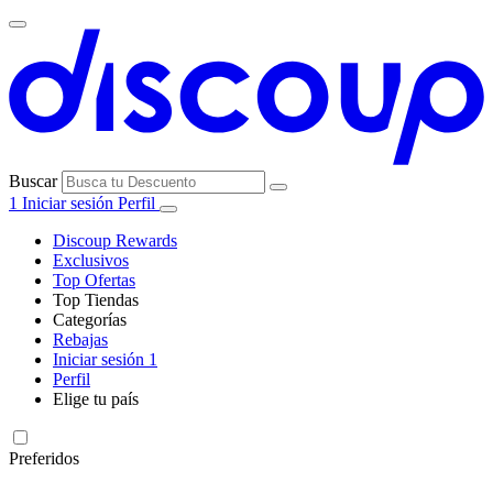
Buscar
1
Iniciar sesión
Perfil
Discoup Rewards
Exclusivos
Top Ofertas
Top Tiendas
Categorías
Todas las
Rebajas
Todas las
tiendas
AliExpress
Iniciar sesión
1
categorías
Perfil
Electrónica e
Elige tu país
Informática
United
United
Italia
France
Deutschland
Brasil
Global
SHEIN
States
Kingdom
Preferidos