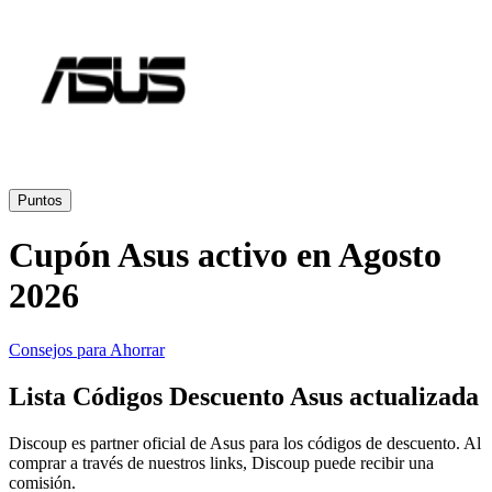
Primor
Ropa y
Accesorios
Amazon
Hogar y
Jardín
Druni
Puntos
Cupón Asus activo en Agosto
Vacaciones y
Booking.com
Transporte
2026
Miravia
Consejos para Ahorrar
Cosméticos y
Lista Códigos Descuento Asus actualizada
Perfumes
Temu
Discoup es partner oficial de Asus para los códigos de descuento. Al
comprar a través de nuestros links, Discoup puede recibir una
comisión.