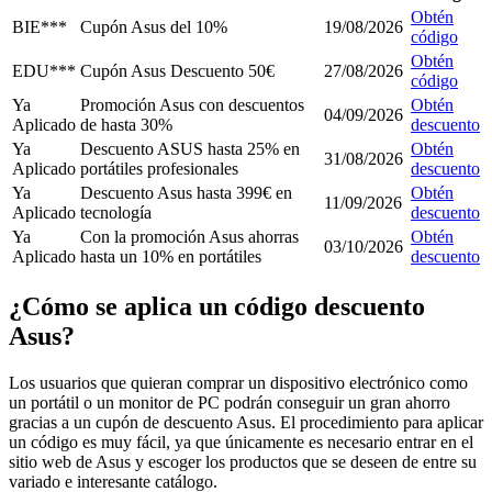
Obtén
BIE***
Cupón Asus del 10%
19/08/2026
código
Obtén
EDU***
Cupón Asus Descuento 50€
27/08/2026
código
Ya
Promoción Asus con descuentos
Obtén
04/09/2026
Aplicado
de hasta 30%
descuento
Ya
Descuento ASUS hasta 25% en
Obtén
31/08/2026
Aplicado
portátiles profesionales
descuento
Ya
Descuento Asus hasta 399€ en
Obtén
11/09/2026
Aplicado
tecnología
descuento
Ya
Con la promoción Asus ahorras
Obtén
03/10/2026
Aplicado
hasta un 10% en portátiles
descuento
¿Cómo se aplica un código descuento
Asus?
Los usuarios que quieran comprar un dispositivo electrónico como
un portátil o un monitor de PC podrán conseguir un gran ahorro
gracias a un cupón de descuento Asus. El procedimiento para aplicar
un código es muy fácil, ya que únicamente es necesario entrar en el
sitio web de Asus y escoger los productos que se deseen de entre su
variado e interesante catálogo.