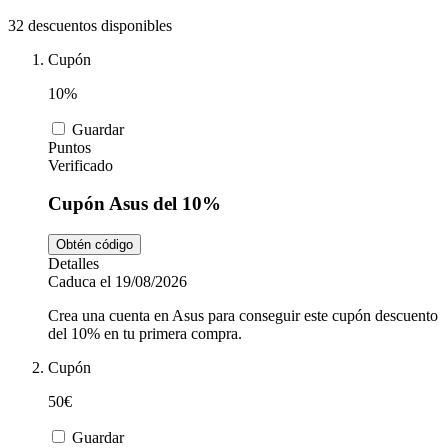
Tiempo libre
MediaMarkt
32 descuentos disponibles
Cupón
Ikea
Coches y
10%
Motos
Guardar
Nike
Puntos
Verificado
Salud y
Cupón Asus del 10%
adidas
Farmacia
Obtén código
Detalles
Vueling
Animales
Caduca el 19/08/2026
Crea una cuenta en Asus para conseguir este cupón descuento
del 10% en tu primera compra.
El Corte
Cupón
Inglés
50€
Guardar