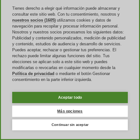
Asus y se encuentran distribuidos en diferentes modelos
Tienes derecho a elegir qué información puede almacenar y
dependiendo de su uso. Se pueden adquirir portátiles exclusivos
consultar este sitio web. Con tu consentimiento, nosotros y
para trabajar, para creadores de contenido, para estudiantes e,
nuestros socios (1605)
utilizamos cookies y datos de
incluso, para gamers. Otros productos que se pueden adquirir en la
navegación para recopilar y procesar información personal.
página de la marca son
tarjetas gráficas, unidades ópticas,
Nosotros y nuestros socios procesamos los siguientes datos:
conmutadores de red, teclados y ratones
.
Publicidad y contenido personalizados, medición de publicidad
y contenido, estudios de audiencia y desarrollo de servicios.
Puedes aceptar, rechazar o gestionar tus preferencias. El
¿Dónde encuentro un cupón descuento
rechazo puede limitar algunas funciones del sitio. Tus
Asus?
elecciones se aplican solo a este sitio web y puedes
modificarlas o revocarlas en cualquier momento desde la
Encontrar un código de descuento Asus es algo tan sencillo que
Política de privacidad
o mediante el botón Gestionar
aportará los mejores beneficios a los usuarios de su tienda online.
consentimiento en la parte inferior izquierda.
Las diferentes promociones y los cupones Asus se encuentran
en el
sitio web
de la tienda, a veces ya en la interfaz principal, e incluso
se facilita una categoría de ofertas con artículos a precios reducidos
Aceptar todo
para que los clientes puedan ahorrar al máximo.
Más opciones
Otra forma de enterarse de las mejores ofertas y promociones en
portátiles o teléfonos inteligentes smartphone es
registrándose en la
newsletter
y recibir por mail, antes que nadie, las últimas novedades
Continuar sin aceptar
de la tienda online. También se recibirá un cupón bienvenida Asus
perfecto para ahorrar en la primera compra en el sitio.