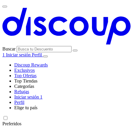
Buscar
1
Iniciar sesión
Perfil
Discoup Rewards
Exclusivos
Top Ofertas
Top Tiendas
Categorías
Todas las
Rebajas
Todas las
tiendas
AliExpress
Iniciar sesión
1
categorías
Perfil
Electrónica e
Elige tu país
Informática
United
United
Italia
France
Deutschland
Brasil
Global
SHEIN
States
Kingdom
Preferidos