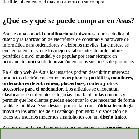
flexible, obteniendo el máximo ahorro en su compra.
¿Qué es y qué se puede comprar en Asus?
Asus es una conocida
multinacional taiwanesa
que se dedica al
diseño y la fabricación de electrónica de consumo y hardware de
informática para ordenadores y teléfonos móviles. La empresa se
encuentra en la lista de los mejores fabricantes de ordenadores
portátiles a nivel mundial y es popular por estar siempre en
permanente proceso de innovación en todas sus líneas de productos.
En el sitio web de Asus los usuarios podrán descubrir numerosos
productos electrónicos como
smartphones, portátiles, monitores,
ordenadores de sobremesa, placas base, routers y otros
accesorios para el ordenador
. Los artículos se encuentran
clasificados en diferentes categorías para facilitar las compras y
permitir que los clientes puedan encontrar lo que necesitan de forma
rápida e intuitiva. Asus destaca por contar con la
última tecnología
móvil
en los artículos de su catálogo, poniendo a disposición de
todos sus usuarios modernos smartphones con un
diseño único
.
Asimismo, en la tienda online se pueden encontrar
accesorios
para
el móvil como fundas, cargadores o auriculares, entre otros. Los
portátiles son uno de los productos más importantes y conocidos de