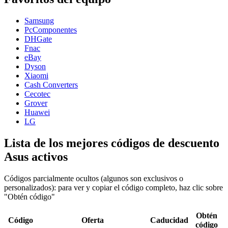
Samsung
PcComponentes
DHGate
Fnac
eBay
Dyson
Xiaomi
Cash Converters
Cecotec
Grover
Huawei
LG
Lista de los mejores códigos de descuento
Asus activos
Códigos parcialmente ocultos (algunos son exclusivos o
personalizados): para ver y copiar el código completo, haz clic sobre
"Obtén código"
Obtén
Código
Oferta
Caducidad
código