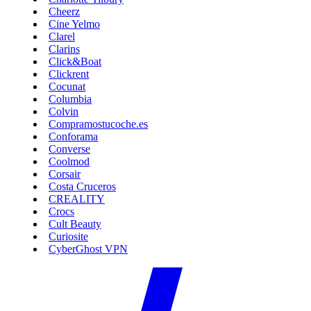
Cheerz
Cine Yelmo
Clarel
Clarins
Click&Boat
Clickrent
Cocunat
Columbia
Colvin
Compramostucoche.es
Conforama
Converse
Coolmod
Corsair
Costa Cruceros
CREALITY
Crocs
Cult Beauty
Curiosite
CyberGhost VPN