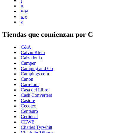
t
u
v-w
x-y
z
Tiendas que comienzan por C
C&A
Calvin Klein
Calzedonia
Camper
Camping and Co
Campings.com
Canon
Carrefour
Casa del Libro
Cash Converters
Castore
Cecotec
Centauro
Certideal
CEWE
Charles Tyrwhitt
Charlotte Tilbury