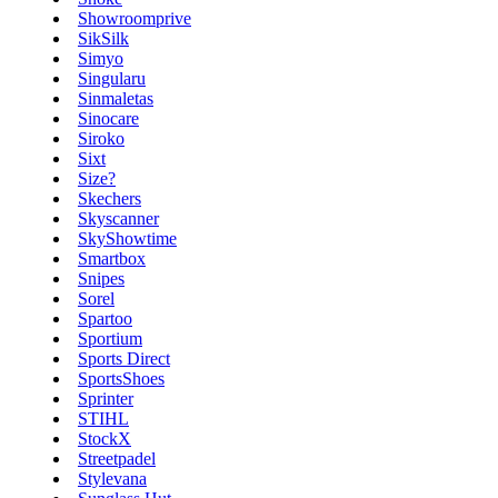
Showroomprive
SikSilk
Simyo
Singularu
Sinmaletas
Sinocare
Siroko
Sixt
Size?
Skechers
Skyscanner
SkyShowtime
Smartbox
Snipes
Sorel
Spartoo
Sportium
Sports Direct
SportsShoes
Sprinter
STIHL
StockX
Streetpadel
Stylevana