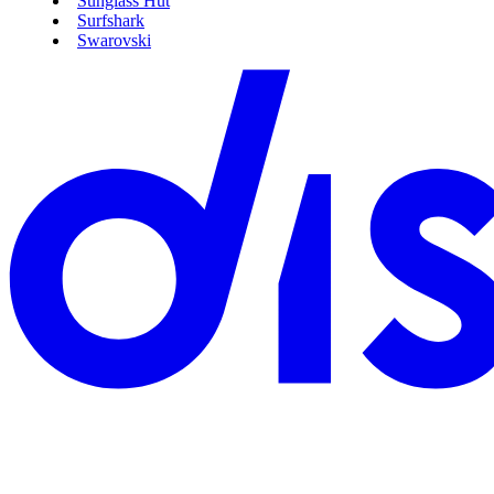
Sunglass Hut
Surfshark
Swarovski