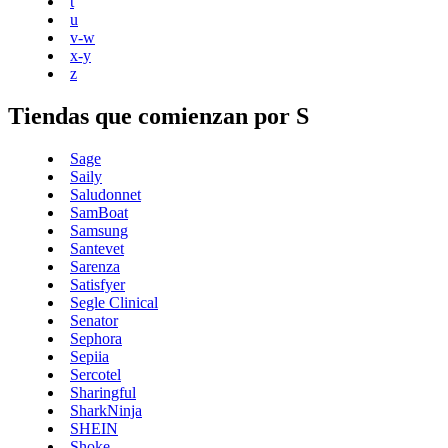
t
u
v-w
x-y
z
Tiendas que comienzan por S
Sage
Saily
Saludonnet
SamBoat
Samsung
Santevet
Sarenza
Satisfyer
Segle Clinical
Senator
Sephora
Sepiia
Sercotel
Sharingful
SharkNinja
SHEIN
Shoke