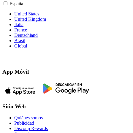
España
United States
United Kingdom
Italia
France
Deutschland
Brasil
Global
App Móvil
Sitio Web
Quiénes somos
Publicidad
Discoup Rewards