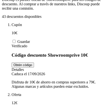
Tiempo libre
MediaMarkt
descuento. Al comprar a través de nuestros links, Discoup puede
recibir una comisión.
43 descuentos disponibles
Ikea
Coches y
Cupón
Motos
10€
Nike
Guardar
Verificado
Salud y
adidas
Farmacia
Código descuento Showroomprive 10€
Obtén código
Vueling
Animales
Detalles
Caduca el 17/09/2026
Disfruta de 10€ de ahorro en compras superiores a 79€.
Algunas marcas y artículos pueden estar excluidos.
El Corte
Inglés
Oferta
12€