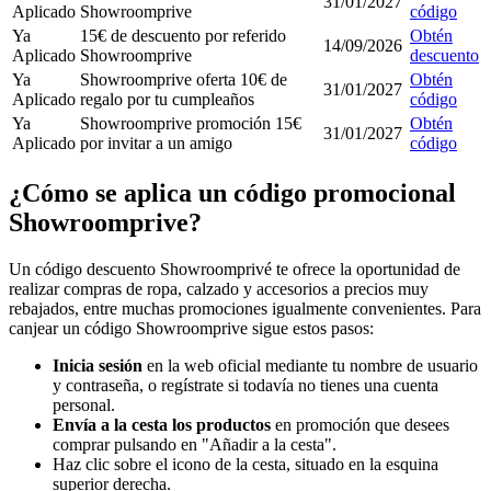
31/01/2027
Aplicado
Showroomprive
código
Ya
15€ de descuento por referido
Obtén
14/09/2026
Aplicado
Showroomprive
descuento
Ya
Showroomprive oferta 10€ de
Obtén
31/01/2027
Aplicado
regalo por tu cumpleaños
código
Ya
Showroomprive promoción 15€
Obtén
31/01/2027
Aplicado
por invitar a un amigo
código
¿Cómo se aplica un código promocional
Showroomprive?
Un código descuento Showroomprivé te ofrece la oportunidad de
realizar compras de ropa, calzado y accesorios a precios muy
rebajados, entre muchas promociones igualmente convenientes. Para
canjear un código Showroomprive sigue estos pasos:
Inicia sesión
en la web oficial mediante tu nombre de usuario
y contraseña, o regístrate si todavía no tienes una cuenta
personal.
Envía a la cesta los productos
en promoción que desees
comprar pulsando en "Añadir a la cesta".
Haz clic sobre el icono de la cesta, situado en la esquina
superior derecha.