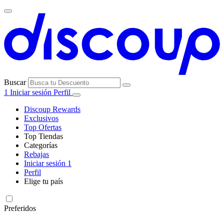
Buscar
1
Iniciar sesión
Perfil
Discoup Rewards
Exclusivos
Top Ofertas
Top Tiendas
Categorías
Todas las
Rebajas
Todas las
tiendas
AliExpress
Iniciar sesión
1
categorías
Perfil
Electrónica e
Elige tu país
Informática
United
United
Italia
France
Deutschland
Brasil
Global
SHEIN
States
Kingdom
Preferidos