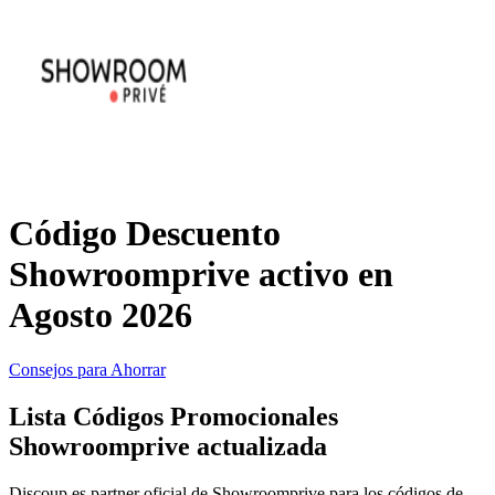
Primor
Ropa y
Accesorios
Amazon
Hogar y
Jardín
Druni
Código Descuento
Vacaciones y
Booking.com
Showroomprive activo en
Transporte
Agosto 2026
Miravia
Consejos para Ahorrar
Cosméticos y
Perfumes
Temu
Lista Códigos Promocionales
Showroomprive actualizada
Discoup es partner oficial de Showroomprive para los códigos de