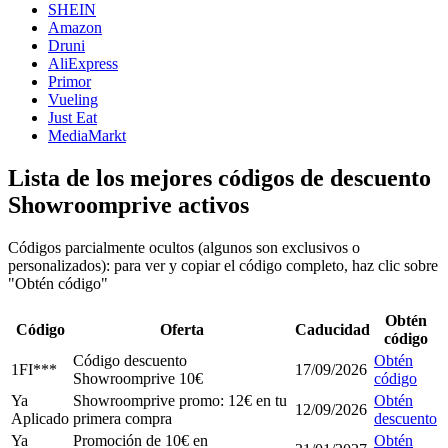
SHEIN
Amazon
Druni
AliExpress
Primor
Vueling
Just Eat
MediaMarkt
Lista de los mejores códigos de descuento
Showroomprive activos
Códigos parcialmente ocultos (algunos son exclusivos o
personalizados): para ver y copiar el código completo, haz clic sobre
"Obtén código"
Obtén
Código
Oferta
Caducidad
código
Código descuento
Obtén
1FI***
17/09/2026
Showroomprive 10€
código
Ya
Showroomprive promo: 12€ en tu
Obtén
12/09/2026
Aplicado
primera compra
descuento
Ya
Promoción de 10€ en
Obtén