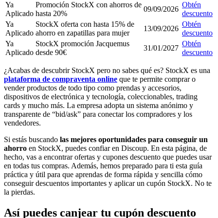
Ya
Promoción StockX con ahorros de
Obtén
09/09/2026
Aplicado
hasta 20%
descuento
Ya
StockX oferta con hasta 15% de
Obtén
13/09/2026
Aplicado
ahorro en zapatillas para mujer
descuento
Ya
StockX promoción Jacquemus
Obtén
31/01/2027
Aplicado
desde 90€
descuento
¿Acabas de descubrir StockX pero no sabes qué es? StockX es una
plataforma de compraventa online
que te permite comprar o
vender productos de todo tipo como prendas y accesorios,
dispositivos de electrónica y tecnología, coleccionables, trading
cards y mucho más. La empresa adopta un sistema anónimo y
transparente de “bid/ask” para conectar los compradores y los
vendedores.
Si estás buscando
las mejores oportunidades para conseguir un
ahorro
en StockX, puedes confiar en Discoup. En esta página, de
hecho, vas a encontrar ofertas y cupones descuento que puedes usar
en todas tus compras. Además, hemos preparado para ti esta guía
práctica y útil para que aprendas de forma rápida y sencilla cómo
conseguir descuentos importantes y aplicar un cupón StockX. No te
la pierdas.
Así puedes canjear tu cupón descuento