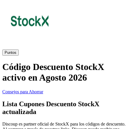
Primor
Ropa y
Accesorios
Amazon
Hogar y
Jardín
Druni
Puntos
Código Descuento StockX
Vacaciones y
Booking.com
Transporte
activo en Agosto 2026
Miravia
Consejos para Ahorrar
Cosméticos y
Lista Cupones Descuento StockX
Perfumes
Temu
actualizada
Discoup es partner oficial de StockX para los códigos de descuento.