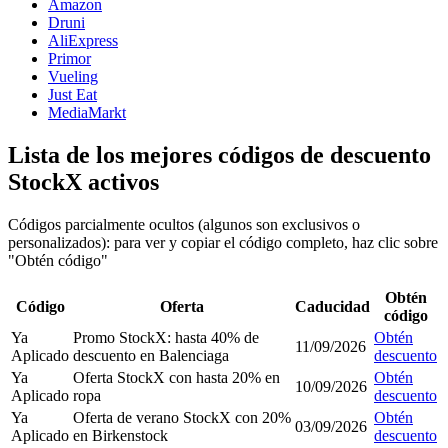
Amazon
Druni
AliExpress
Primor
Vueling
Just Eat
MediaMarkt
Lista de los mejores códigos de descuento
StockX activos
Códigos parcialmente ocultos (algunos son exclusivos o
personalizados): para ver y copiar el código completo, haz clic sobre
"Obtén código"
Obtén
Código
Oferta
Caducidad
código
Ya
Promo StockX: hasta 40% de
Obtén
11/09/2026
Aplicado
descuento en Balenciaga
descuento
Ya
Oferta StockX con hasta 20% en
Obtén
10/09/2026
Aplicado
ropa
descuento
Ya
Oferta de verano StockX con 20%
Obtén
03/09/2026
Aplicado
en Birkenstock
descuento