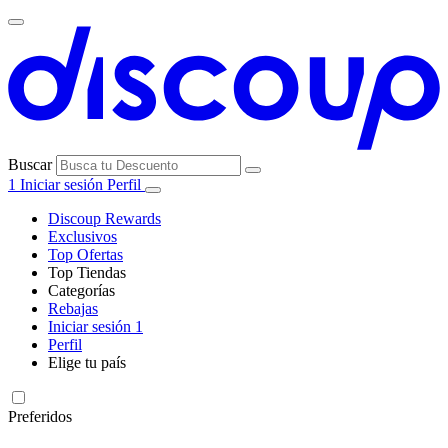
Buscar
1
Iniciar sesión
Perfil
Discoup Rewards
Exclusivos
Top Ofertas
Top Tiendas
Categorías
Todas las
Rebajas
Todas las
tiendas
AliExpress
Iniciar sesión
1
categorías
Perfil
Electrónica e
Elige tu país
Informática
United
United
Italia
France
Deutschland
Brasil
Global
SHEIN
States
Kingdom
Preferidos