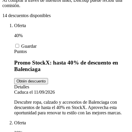
Al comprar a través de nuestros links, Discoup puede recibir una
Tiempo libre
MediaMarkt
comisión.
14 descuentos disponibles
Ikea
Oferta
Coches y
Motos
40%
Nike
Guardar
Puntos
Salud y
adidas
Farmacia
Promo StockX: hasta 40% de descuento en
Balenciaga
Vueling
Animales
Obtén descuento
Detalles
Caduca el 11/09/2026
Descubre ropa, calzado y accesorios de Balenciaga con
El Corte
descuentos de hasta el 40% en StockX. Aprovecha esta
Inglés
oportunidad para renovar tu estilo con las mejores marcas.
Oferta