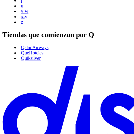
t
u
v-w
x-y
z
Tiendas que comienzan por Q
Qatar Airways
QueHoteles
Quiksilver