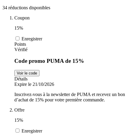
34 réductions disponibles
Sports et
adidas
Fitness
Coupon
15%
i-Run
Enregistrer
Voitures et
Points
motocyclettes
Vérifié
Uber Eats
Code promo PUMA de 15%
Cdiscount
Voir le code
Détails
Expire le 21/10/2026
Inscrivez-vous à la newsletter de PUMA et recevez un bon
TikTok Shop
d’achat de 15% pour votre première commande.
Offre
15%
Enregistrer