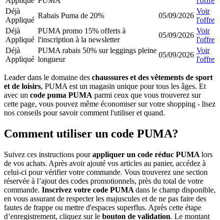
Appliqué
PUMA
l'offre
Déjà
Voir
Rabais Puma de 20%
05/09/2026
Appliqué
l'offre
Déjà
PUMA promo 15% offerts à
Voir
05/09/2026
Appliqué
l'inscription à la newsletter
l'offre
Déjà
PUMA rabais 50% sur leggings pleine
Voir
05/09/2026
Appliqué
longueur
l'offre
Leader dans le domaine des
chaussures et des vêtements de sport
et de loisirs
, PUMA est un magasin unique pour tous les âges. Et
avec un
code puma PUMA
parmi ceux que vous trouverez sur
cette page, vous pouvez même économiser sur votre shopping - lisez
nos conseils pour savoir comment l'utiliser et quand.
Comment utiliser un code PUMA?
Suivez ces instructions pour
appliquer un code réduc PUMA
lors
de vos achats. Après avoir ajouté vos articles au panier, accédez à
celui-ci pour vérifier votre commande. Vous trouverez une section
réservée à l’ajout des codes promotionnels, près du total de votre
commande.
Inscrivez votre code
PUMA
dans le champ disponible,
en vous assurant de respecter les majuscules et de ne pas faire des
fautes de frappe ou mettre d'espaces superflus. Après cette étape
d’enregistrement, cliquez sur le
bouton de validation
. Le montant