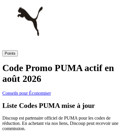
SHEIN
Vêtements et
ManoMano
chaussures
VistaPrint
Maison et
Points
Jardin
Samsung
Code Promo PUMA actif en
août 2026
Vacances et
Guess
transport
Conseils pour Économiser
Europcar
Liste Codes PUMA mise à jour
Beauté et
santé
Discoup est partenaire officiel de PUMA pour les codes de
Autodoc
réduction. En achetant via nos liens, Discoup peut recevoir une
commission.