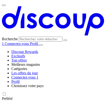
Recherche
1
Connectez-vous
Profil
Discoup Rewards
Exclusifs
Top offres
Meilleurs magasins
Catégories
Tous les
Les offres du jour
Toutes les
magasins
AliExpress
Connectez-vous
1
catégories
Profil
Choisissez votre pays
United
United
Italia
España
Deutschland
Brasil
Global
Amazon
Technologie
States
Kingdom
et
Préféré
électronique