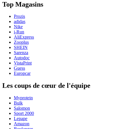
Top Magasins
Prozis
adidas
Nike
i-Run
AliExpress
Zooplus
SHEIN
Sarenza
Autodoc
VistaPrint
Guess
Europcar
Les coups de cœur de l'équipe
Myprotein
Bulk
Salomon
Sport 2000
Lepape
Amazon
Boulanger