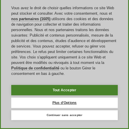
activement dans des initiatives de
développement durable
.
Vous avez le droit de choisir quelles informations ce site Web
L’entreprise cherche à
réduire l'impact environnemental
de ses
peut stocker et consulter. Avec votre consentement, nous et
activités. En choisissant la marque, vous optez pour innovation,
style, et engagement envers la planète, tout en répondant à vos
nos partenaires (1605)
utilisons des cookies et des données
besoins en matière de sport et de mode. Que vous soyez un athlète
de navigation pour collecter et traiter des informations
de haut niveau ou que vous cherchiez simplement à rester actif avec
personnelles. Nous et nos partenaires traitons les données
style, la boutique en ligne a ce qu’il vous faut.
suivantes: Publicité et contenus personnalisés, mesure de la
publicité et des contenus, études d’audience et développement
de services. Vous pouvez accepter, refuser ou gérer vos
Où trouver un coupon PUMA?
préférences. Le refus peut limiter certaines fonctionnalités du
site. Vos choix s'appliquent uniquement à ce site Web et
peuvent être modifiés ou révoqués à tout moment via la
Pour trouver un coupon code PUMA, vous disposez de plusieurs
Politique de confidentialité
ou le bouton Gérer le
alternatives. D'abord, visitez fréquemment
notre page dédiée à la
consentement en bas à gauche.
marque
, où nous répertorions les dernières promotions et offres
spéciales.
Ensuite, l'abonnement à la
newsletter
est une stratégie efficace pour
Tout Accepter
recevoir directement dans votre boîte de réception des remises
exclusives et des offres réservées aux abonnés. Notez aussi que les
Plus d'Options
réseaux sociaux
sont une mine d'or pour les bons plans. La marque
partage souvent des
codes promotionnels
ou annonce des
ventes
flash
sur ses pages. De plus, il y a toujours un
code promo PUMA
Continuer sans accepter
première command
e pour les nouveaux clients. Gagnez plus en
combinant ces différentes sources de promotion. Vous maximisez