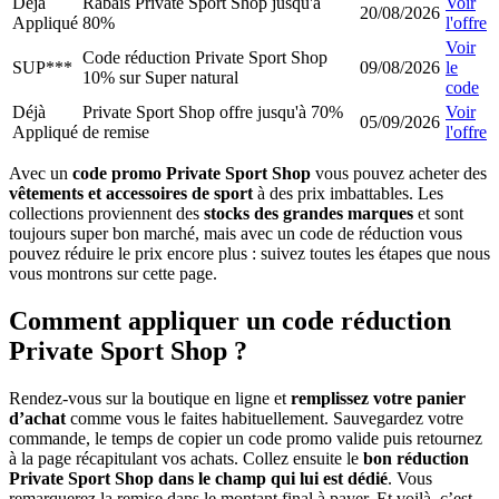
Déjà
Rabais Private Sport Shop jusqu'à
Voir
20/08/2026
Appliqué
80%
l'offre
Voir
Code réduction Private Sport Shop
SUP***
09/08/2026
le
10% sur Super natural
code
Déjà
Private Sport Shop offre jusqu'à 70%
Voir
05/09/2026
Appliqué
de remise
l'offre
Avec un
code promo Private Sport Shop
vous pouvez acheter des
vêtements et accessoires de sport
à des prix imbattables. Les
collections proviennent des
stocks des grandes marques
et sont
toujours super bon marché, mais avec un code de réduction vous
pouvez réduire le prix encore plus : suivez toutes les étapes que nous
vous montrons sur cette page.
Comment appliquer un code réduction
Private Sport Shop ?
Rendez-vous sur la boutique en ligne et
remplissez votre panier
d’achat
comme vous le faites habituellement. Sauvegardez votre
commande, le temps de copier un code promo valide puis retournez
à la page récapitulant vos achats. Collez ensuite le
bon réduction
Private Sport Shop dans le champ qui lui est dédié
. Vous
remarquerez la remise dans le montant final à payer. Et voilà, c’est