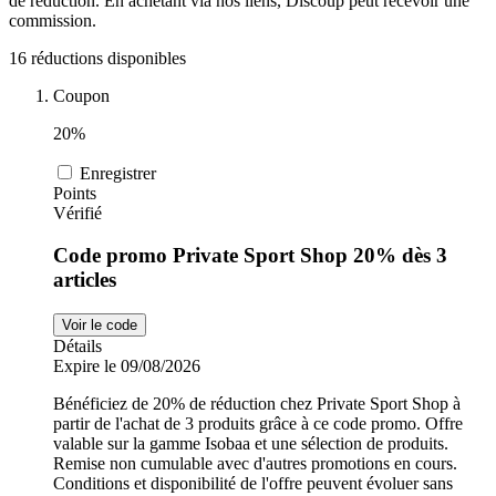
de réduction. En achetant via nos liens, Discoup peut recevoir une
commission.
Sports et
adidas
16 réductions disponibles
Fitness
Coupon
i-Run
20%
Voitures et
Enregistrer
motocyclettes
Points
Uber Eats
Vérifié
Code promo Private Sport Shop 20% dès 3
Cdiscount
articles
Voir le code
Détails
TikTok Shop
Expire le 09/08/2026
Bénéficiez de 20% de réduction chez Private Sport Shop à
partir de l'achat de 3 produits grâce à ce code promo. Offre
valable sur la gamme Isobaa et une sélection de produits.
Remise non cumulable avec d'autres promotions en cours.
Conditions et disponibilité de l'offre peuvent évoluer sans