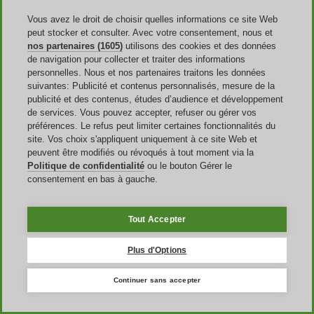
liste du matériel nécessaire peut s’allonger à l’infini, en fonction de
la discipline pratiquée. Pour autant, ce n’est pas une raison de lésiner
Vous avez le droit de choisir quelles informations ce site Web
sur la qualité ! Il est vraiment essentiel de pouvoir garantir votre
peut stocker et consulter. Avec votre consentement, nous et
confort et votre sécurité tout au long de la pratique. Grâce aux
nos partenaires (1605)
utilisons des cookies et des données
remises utilisables sur le magasin, vous avez la perspective de
de navigation pour collecter et traiter des informations
réduire vos dépenses de façon non négligeable tout en optant pour
personnelles. Nous et nos partenaires traitons les données
des produits de qualité.
suivantes: Publicité et contenus personnalisés, mesure de la
publicité et des contenus, études d’audience et développement
Devenez membre pour pouvoir profiter des
ventes privées
de services. Vous pouvez accepter, refuser ou gérer vos
proposées en exclusivité. Vous aurez également l'opportunité de
préférences. Le refus peut limiter certaines fonctionnalités du
participer aux
ventes flash
. La boutique en ligne offre aussi des
site. Vos choix s'appliquent uniquement à ce site Web et
livraisons gratuites
. Les codes offrent des réductions en
peuvent être modifiés ou révoqués à tout moment via la
pourcentage ou des réductions en euros. Les remises peuvent aussi
Politique de confidentialité
ou le bouton Gérer le
bien concerner une
sélection d’articles
que tous les rayons de la
boutique en ligne, selon le bon plan choisi.
consentement en bas à gauche.
Les réductions sont étalées du mois de janvier au mois de décembre
mais il existe des périodes au cours de l'année où elles sont
Tout Accepter
particulièrement avantageuses. Le jour du
Black Friday Private
Sport Shop
et celui du
Cyber Monday
, les remises vous
Plus d'Options
promettent de faire des économies conséquentes. C’est également le
cas durant la
période de Noël
et des
fêtes de fin d’année
.
Continuer sans accepter
Dernières Nouvelles
Votre magasin de sport privé à des prix
imbattables avec un code promo Private Sport Shop