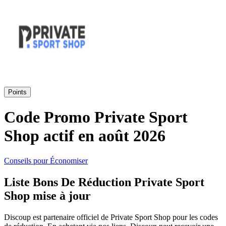
SHEIN
Vêtements et
ManoMano
chaussures
VistaPrint
Maison et
Points
Jardin
Samsung
Code Promo Private Sport
Shop actif en août 2026
Vacances et
Guess
transport
Conseils pour Économiser
Europcar
Liste Bons De Réduction Private Sport
Beauté et
Shop mise à jour
santé
Autodoc
Discoup est partenaire officiel de Private Sport Shop pour les codes