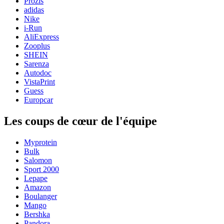
Prozis
adidas
Nike
i-Run
AliExpress
Zooplus
SHEIN
Sarenza
Autodoc
VistaPrint
Guess
Europcar
Les coups de cœur de l'équipe
Myprotein
Bulk
Salomon
Sport 2000
Lepape
Amazon
Boulanger
Mango
Bershka
Pandora