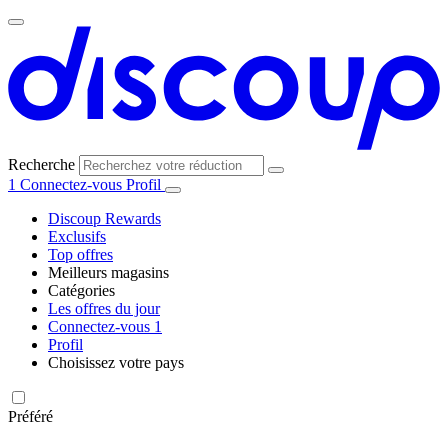
Recherche
1
Connectez-vous
Profil
Discoup Rewards
Exclusifs
Top offres
Meilleurs magasins
Catégories
Tous les
Les offres du jour
Toutes les
magasins
AliExpress
Connectez-vous
1
catégories
Profil
Choisissez votre pays
United
United
Italia
España
Deutschland
Brasil
Global
Amazon
Technologie
States
Kingdom
et
Préféré
électronique