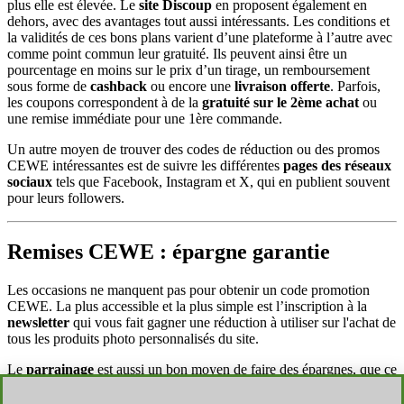
plus elle est élevée. Le
site Discoup
en proposent également en
dehors, avec des avantages tout aussi intéressants. Les conditions et
la validités de ces bons plans varient d’une plateforme à l’autre avec
comme point commun leur gratuité. Ils peuvent ainsi être un
pourcentage en moins sur le prix d’un tirage, un remboursement
sous forme de
cashback
ou encore une
livraison offerte
. Parfois,
les coupons correspondent à de la
gratuité sur le 2ème achat
ou
une remise immédiate pour une 1ère commande.
Un autre moyen de trouver des codes de réduction ou des promos
CEWE intéressantes est de suivre les différentes
pages des réseaux
sociaux
tels que Facebook, Instagram et X, qui en publient souvent
pour leurs followers.
Remises CEWE : épargne garantie
Les occasions ne manquent pas pour obtenir un code promotion
CEWE. La plus accessible et la plus simple est l’inscription à la
newsletter
qui vous fait gagner une réduction à utiliser sur l'achat de
tous les produits photo personnalisés du site.
Le
parrainage
est aussi un bon moyen de faire des épargnes, que ce
soit pour vous ou votre filleul. Chacun de vous peut prétendre à une
remise en utilisant l’offre de parrainage. Pour en profiter, vous devez