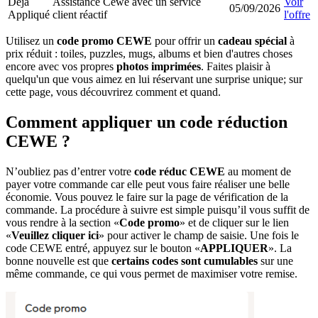
Déjà
Assistance Cewe avec un service
Voir
05/09/2026
Appliqué
client réactif
l'offre
Utilisez un
code promo CEWE
pour offrir un
cadeau spécial
à
prix réduit : toiles, puzzles, mugs, albums et bien d'autres choses
encore avec vos propres
photos imprimées
. Faites plaisir à
quelqu'un que vous aimez en lui réservant une surprise unique; sur
cette page, vous découvrirez comment et quand.
Comment appliquer un code réduction
CEWE ?
N’oubliez pas d’entrer votre
code réduc CEWE
au moment de
payer votre commande car elle peut vous faire réaliser une belle
économie. Vous pouvez le faire sur la page de vérification de la
commande. La procédure à suivre est simple puisqu’il vous suffit de
vous rendre à la section «
Code promo
» et de cliquer sur le lien
«
Veuillez cliquer ici
» pour activer le champ de saisie. Une fois le
code CEWE entré, appuyez sur le bouton «
APPLIQUER
». La
bonne nouvelle est que
certains codes sont cumulables
sur une
même commande, ce qui vous permet de maximiser votre remise.