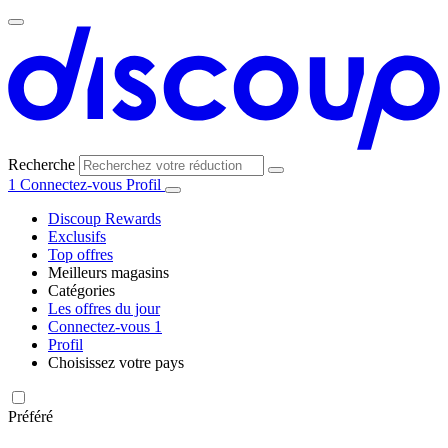
Recherche
1
Connectez-vous
Profil
Discoup Rewards
Exclusifs
Top offres
Meilleurs magasins
Catégories
Tous les
Les offres du jour
Toutes les
magasins
AliExpress
Connectez-vous
1
catégories
Profil
Choisissez votre pays
United
United
Italia
España
Deutschland
Brasil
Global
Amazon
Technologie
States
Kingdom
et
Préféré
électronique