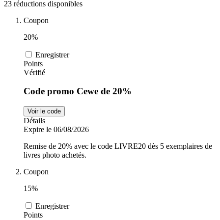
23 réductions disponibles
Sports et
adidas
Coupon
Fitness
20%
i-Run
Enregistrer
Points
Voitures et
Vérifié
motocyclettes
Uber Eats
Code promo Cewe de 20%
Voir le code
Cdiscount
Détails
Expire le 06/08/2026
Remise de 20% avec le code LIVRE20 dès 5 exemplaires de
livres photo achetés.
TikTok Shop
Coupon
15%
Enregistrer
Points