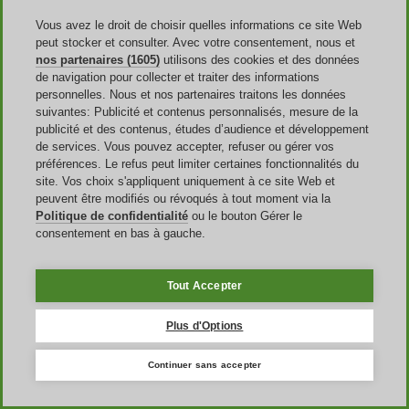
vous rendre à la page prévue à cet effet puis renseigner vos
Vous avez le droit de choisir quelles informations ce site Web
identifiants dans le formulaire correspondant. Vous pouvez inviter
peut stocker et consulter. Avec votre consentement, nous et
un ou
plusieurs amis
à participer au programme pour leur faire
nos partenaires (1605)
utilisons des cookies et des données
gagner le bon d’achat par mail. Chaque filleul validé peut utiliser
de navigation pour collecter et traiter des informations
son coupon CEWE lors de sa première commande, laquelle vous
personnelles. Nous et nos partenaires traitons les données
fera bénéficier d’un bon à votre tour.
suivantes: Publicité et contenus personnalisés, mesure de la
Profitez des idées cadeaux à prix sympas lors d'
occasions spéciales
publicité et des contenus, études d’audience et développement
comme la fête des pères, la fête des mères, la Saint Valentin sans
de services. Vous pouvez accepter, refuser ou gérer vos
oublier les fameux
Black Friday
, le
Cyber Monday
et les
fêtes de
préférences. Le refus peut limiter certaines fonctionnalités du
fin d'année
. Ne manquez pas cette occasion et commencez à
site. Vos choix s'appliquent uniquement à ce site Web et
économiser dès maintenant!
peuvent être modifiés ou révoqués à tout moment via la
Politique de confidentialité
ou le bouton Gérer le
consentement en bas à gauche.
Tout Accepter
Plus d'Options
France
Continuer sans accepter
United States
United Kingdom
Italia