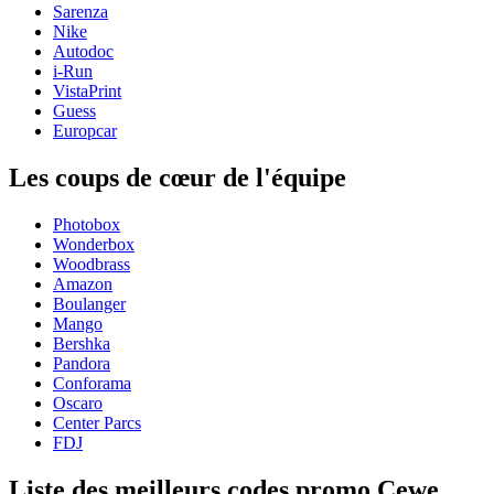
Sarenza
Nike
Autodoc
i-Run
VistaPrint
Guess
Europcar
Les coups de cœur de l'équipe
Photobox
Wonderbox
Woodbrass
Amazon
Boulanger
Mango
Bershka
Pandora
Conforama
Oscaro
Center Parcs
FDJ
Liste des meilleurs codes promo Cewe