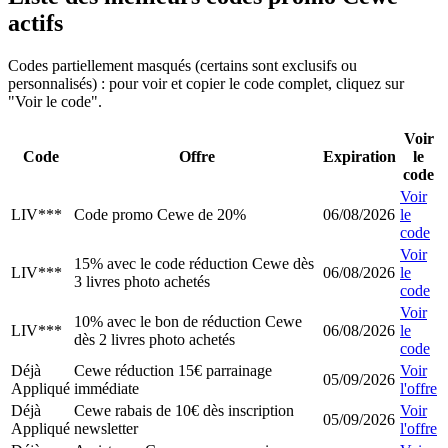
actifs
Codes partiellement masqués (certains sont exclusifs ou
personnalisés) : pour voir et copier le code complet, cliquez sur
"Voir le code".
Voir
Code
Offre
Expiration
le
code
Voir
LIV***
Code promo Cewe de 20%
06/08/2026
le
code
Voir
15% avec le code réduction Cewe dès
LIV***
06/08/2026
le
3 livres photo achetés
code
Voir
10% avec le bon de réduction Cewe
LIV***
06/08/2026
le
dès 2 livres photo achetés
code
Déjà
Cewe réduction 15€ parrainage
Voir
05/09/2026
Appliqué
immédiate
l'offre
Déjà
Cewe rabais de 10€ dès inscription
Voir
05/09/2026
Appliqué
newsletter
l'offre