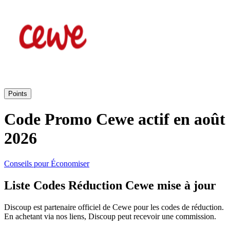
SHEIN
Vêtements et
ManoMano
chaussures
VistaPrint
Maison et
Points
Jardin
Samsung
Code Promo Cewe actif en août
2026
Vacances et
Guess
transport
Conseils pour Économiser
Europcar
Liste Codes Réduction Cewe mise à jour
Beauté et
santé
Discoup est partenaire officiel de Cewe pour les codes de réduction.
Autodoc
En achetant via nos liens, Discoup peut recevoir une commission.