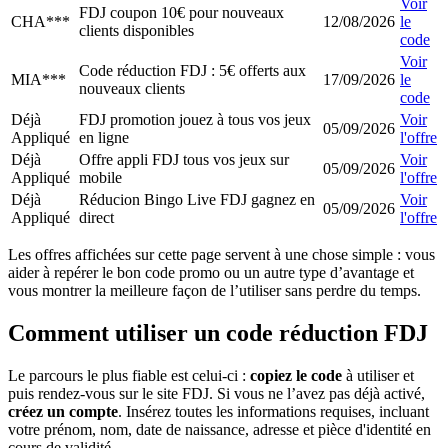
Voir
FDJ coupon 10€ pour nouveaux
CHA***
12/08/2026
le
clients disponibles
code
Voir
Code réduction FDJ : 5€ offerts aux
MIA***
17/09/2026
le
nouveaux clients
code
Déjà
FDJ promotion jouez à tous vos jeux
Voir
05/09/2026
Appliqué
en ligne
l'offre
Déjà
Offre appli FDJ tous vos jeux sur
Voir
05/09/2026
Appliqué
mobile
l'offre
Déjà
Réducion Bingo Live FDJ gagnez en
Voir
05/09/2026
Appliqué
direct
l'offre
Les offres affichées sur cette page servent à une chose simple : vous
aider à repérer le bon code promo ou un autre type d’avantage et
vous montrer la meilleure façon de l’utiliser sans perdre du temps.
Comment utiliser un code réduction FDJ
Le parcours le plus fiable est celui-ci :
copiez le code
à utiliser et
puis rendez-vous sur le site FDJ. Si vous ne l’avez pas déjà activé,
créez un compte
. Insérez toutes les informations requises, incluant
votre prénom, nom, date de naissance, adresse et pièce d'identité en
cours de validité.