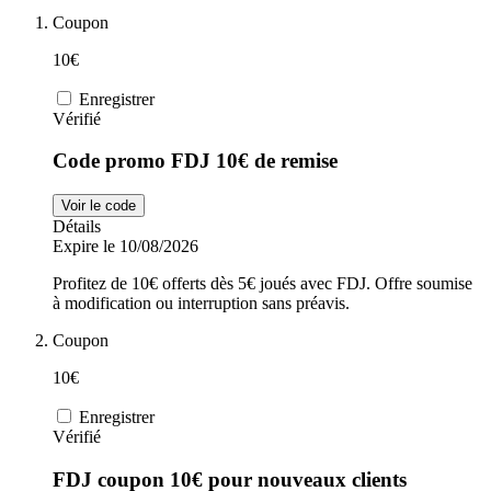
Coupon
Sports et
adidas
10€
Fitness
Enregistrer
Vérifié
i-Run
Voitures et
Code promo FDJ 10€ de remise
motocyclettes
Uber Eats
Voir le code
Détails
Expire le 10/08/2026
Cdiscount
Profitez de 10€ offerts dès 5€ joués avec FDJ. Offre soumise
à modification ou interruption sans préavis.
Coupon
TikTok Shop
10€
Enregistrer
Vérifié
FDJ coupon 10€ pour nouveaux clients