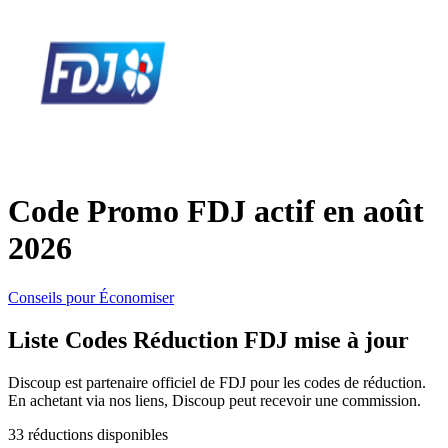
SHEIN
Vêtements et
ManoMano
chaussures
VistaPrint
Maison et
Jardin
Code Promo FDJ actif en août
Samsung
2026
Vacances et
Guess
transport
Conseils pour Économiser
Liste Codes Réduction FDJ mise à jour
Europcar
Beauté et
Discoup est partenaire officiel de FDJ pour les codes de réduction.
santé
En achetant via nos liens, Discoup peut recevoir une commission.
Autodoc
33 réductions disponibles