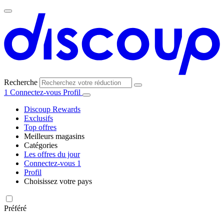
Recherche
1
Connectez-vous
Profil
Discoup Rewards
Exclusifs
Top offres
Meilleurs magasins
Catégories
Tous les
Les offres du jour
Toutes les
magasins
AliExpress
Connectez-vous
1
catégories
Profil
Choisissez votre pays
United
United
Italia
España
Deutschland
Brasil
Global
Amazon
Technologie
States
Kingdom
et
Préféré
électronique