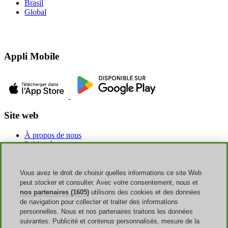
Brasil
Global
Appli Mobile
Site web
À propos de nous
Publicité
Discoup Rewards
Contacts
FAQ
Vous avez le droit de choisir quelles informations ce site Web
CGU
peut stocker et consulter. Avec votre consentement, nous et
Mentions légales
nos partenaires (1605)
utilisons des cookies et des données
Transparence
de navigation pour collecter et traiter des informations
Équipe Discoup
personnelles. Nous et nos partenaires traitons les données
Nouvelles
suivantes: Publicité et contenus personnalisés, mesure de la
Tous les magasins