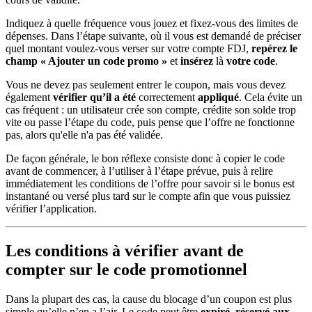
Indiquez à quelle fréquence vous jouez et fixez-vous des limites de
dépenses. Dans l’étape suivante, où il vous est demandé de préciser
quel montant voulez-vous verser sur votre compte FDJ,
repérez le
champ « Ajouter un code promo »
et
insérez
là
votre code
.
Vous ne devez pas seulement entrer le coupon, mais vous devez
également
vérifier qu’il a été
correctement
appliqué
. Cela évite un
cas fréquent : un utilisateur crée son compte, crédite son solde trop
vite ou passe l’étape du code, puis pense que l’offre ne fonctionne
pas, alors qu'elle n'a pas été validée.
De façon générale, le bon réflexe consiste donc à copier le code
avant de commencer, à l’utiliser à l’étape prévue, puis à relire
immédiatement les conditions de l’offre pour savoir si le bonus est
instantané ou versé plus tard sur le compte afin que vous puissiez
vérifier l’application.
Les conditions à vérifier avant de
compter sur le code promotionnel
Dans la plupart des cas, la cause du blocage d’un coupon est plus
simple qu’elle n’en a l’air. Le code peut être
expiré
,
réservé aux