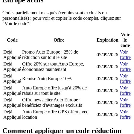
Europe actifs
Codes partiellement masqués (certains sont exclusifs ou
personnalisés) : pour voir et copier le code complet, cliquez sur
"Voir le code".
Voir
Code
Offre
Expiration
le
code
Déjà
Promo Auto Europe : 25% de
Voir
05/09/2026
Appliqué
réduction sur tout le site
l'offre
Déjà
Offre 20% sur tout Auto Europe,
Voir
05/09/2026
Appliqué
économisez maintenant
l'offre
Déjà
Voir
Remise Auto Europe 10%
05/09/2026
Appliqué
l'offre
Déjà
Auto Europe offre jusqu'à 20% de
Voir
05/09/2026
Appliqué
rabais sur tout le site
l'offre
Déjà
Offre newsletter Auto Europe :
Voir
05/09/2026
Appliqué
bénéficiez d'avantages exclusifs
l'offre
Déjà
Auto Europe offre GPS offert avec
Voir
05/09/2026
Appliqué
location
l'offre
Comment appliquer un code réduction