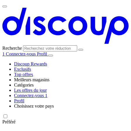
Recherche
1
Connectez-vous
Profil
Discoup Rewards
Exclusifs
Top offres
Meilleurs magasins
Catégories
Tous les
Les offres du jour
Toutes les
magasins
AliExpress
Connectez-vous
1
catégories
Profil
Choisissez votre pays
United
United
Italia
España
Deutschland
Brasil
Global
Amazon
Technologie
States
Kingdom
et
Préféré
électronique