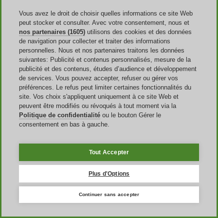
promotions régulières, il est possible de réserver un véhicule au
meilleur prix tout en profitant d’un service de qualité.
Vous avez le droit de choisir quelles informations ce site Web
peut stocker et consulter. Avec votre consentement, nous et
nos partenaires (1605)
utilisons des cookies et des données
de navigation pour collecter et traiter des informations
personnelles. Nous et nos partenaires traitons les données
suivantes: Publicité et contenus personnalisés, mesure de la
publicité et des contenus, études d’audience et développement
de services. Vous pouvez accepter, refuser ou gérer vos
préférences. Le refus peut limiter certaines fonctionnalités du
France
site. Vos choix s'appliquent uniquement à ce site Web et
United States
peuvent être modifiés ou révoqués à tout moment via la
United Kingdom
Politique de confidentialité
ou le bouton Gérer le
Italia
consentement en bas à gauche.
España
Deutschland
Brasil
Tout Accepter
Global
Plus d'Options
Continuer sans accepter
Appli Mobile