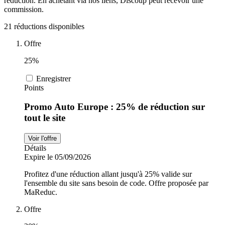
réduction. En achetant via nos liens, Discoup peut recevoir une
commission.
Sports et
adidas
21 réductions disponibles
Fitness
Offre
i-Run
25%
Voitures et
Enregistrer
motocyclettes
Points
Uber Eats
Promo Auto Europe : 25% de réduction sur
tout le site
Cdiscount
Voir l'offre
Détails
Expire le 05/09/2026
TikTok Shop
Profitez d'une réduction allant jusqu'à 25% valide sur
l'ensemble du site sans besoin de code. Offre proposée par
MaReduc.
Offre