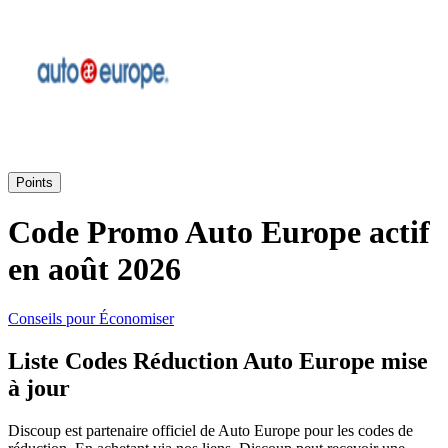
SHEIN
Vêtements et
ManoMano
chaussures
VistaPrint
Maison et
Points
Jardin
Samsung
Code Promo Auto Europe actif
en août 2026
Vacances et
Guess
transport
Conseils pour Économiser
Europcar
Liste Codes Réduction Auto Europe mise
Beauté et
à jour
santé
Autodoc
Discoup est partenaire officiel de Auto Europe pour les codes de