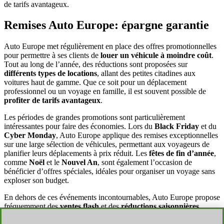
de tarifs avantageux.
Remises Auto Europe: épargne garantie
Auto Europe met régulièrement en place des offres promotionnelles
pour permettre à ses clients de
louer un véhicule à moindre coût
.
Tout au long de l’année, des réductions sont proposées sur
différents types de locations
, allant des petites citadines aux
voitures haut de gamme. Que ce soit pour un déplacement
professionnel ou un voyage en famille, il est souvent possible de
profiter de tarifs avantageux
.
Les périodes de grandes promotions sont particulièrement
intéressantes pour faire des économies. Lors du
Black Friday
et du
Cyber Monday
, Auto Europe applique des remises exceptionnelles
sur une large sélection de véhicules, permettant aux voyageurs de
planifier leurs déplacements à prix réduit. Les
fêtes de fin d’année
,
comme
Noël
et le
Nouvel An
, sont également l’occasion de
bénéficier d’offres spéciales, idéales pour organiser un voyage sans
exploser son budget.
En dehors de ces événements incontournables, Auto Europe propose
fréquemment des
ventes flash
et des
réductions saisonnières
,
notamment pendant les
vacances d’été et d’hiver
. Grâce à ces