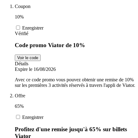
Coupon
Sports et
adidas
10%
Fitness
Enregistrer
Vérifié
i-Run
Voitures et
Code promo Viator de 10%
motocyclettes
Uber Eats
Voir le code
Détails
Expire le 16/08/2026
Cdiscount
Avec ce code promo vous pouvez obtenir une remise de 10%
sur les premières 3 activités réservés à travers l'appli de Viator.
Offre
TikTok Shop
65%
Enregistrer
Profitez d'une remise jusqu'à 65% sur billets
Viator