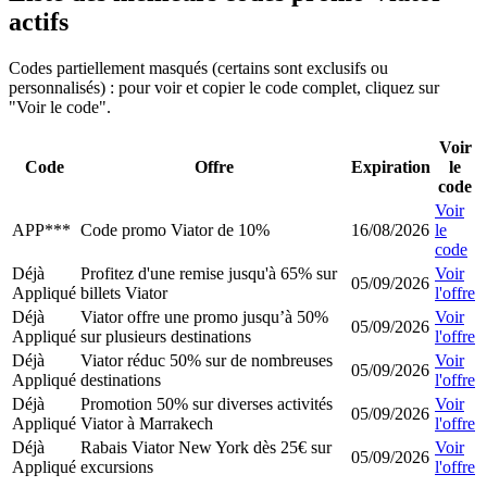
actifs
Codes partiellement masqués (certains sont exclusifs ou
personnalisés) : pour voir et copier le code complet, cliquez sur
"Voir le code".
Voir
Code
Offre
Expiration
le
code
Voir
APP***
Code promo Viator de 10%
16/08/2026
le
code
Déjà
Profitez d'une remise jusqu'à 65% sur
Voir
05/09/2026
Appliqué
billets Viator
l'offre
Déjà
Viator offre une promo jusqu’à 50%
Voir
05/09/2026
Appliqué
sur plusieurs destinations
l'offre
Déjà
Viator réduc 50% sur de nombreuses
Voir
05/09/2026
Appliqué
destinations
l'offre
Déjà
Promotion 50% sur diverses activités
Voir
05/09/2026
Appliqué
Viator à Marrakech
l'offre
Déjà
Rabais Viator New York dès 25€ sur
Voir
05/09/2026
Appliqué
excursions
l'offre