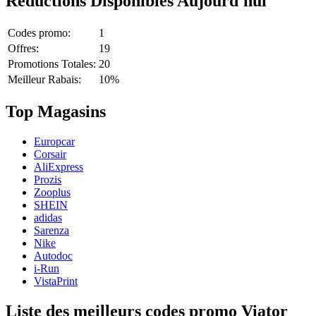
Réductions Disponibles Aujourd'hui
Codes promo:
1
Offres:
19
Promotions Totales:
20
Meilleur Rabais:
10%
Top Magasins
Europcar
Corsair
AliExpress
Prozis
Zooplus
SHEIN
adidas
Sarenza
Nike
Autodoc
i-Run
VistaPrint
Liste des meilleurs codes promo Viator