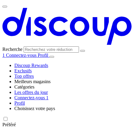
Recherche
1
Connectez-vous
Profil
Discoup Rewards
Exclusifs
Top offres
Meilleurs magasins
Catégories
Tous les
Les offres du jour
Toutes les
magasins
AliExpress
Connectez-vous
1
catégories
Profil
Choisissez votre pays
United
United
Italia
España
Deutschland
Brasil
Global
Amazon
Technologie
States
Kingdom
et
Préféré
électronique