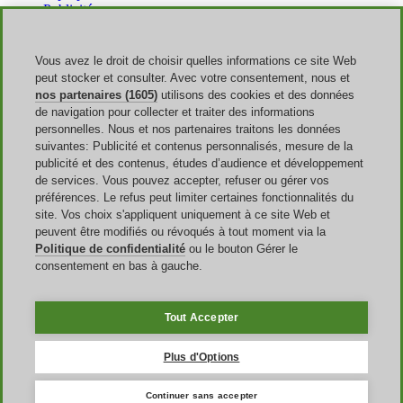
Publicité
Discoup Rewards
Contacts
FAQ
Vous avez le droit de choisir quelles informations ce site Web
CGU
peut stocker et consulter. Avec votre consentement, nous et
Mentions légales
nos partenaires (1605)
utilisons des cookies et des données
Transparence
de navigation pour collecter et traiter des informations
Équipe Discoup
personnelles. Nous et nos partenaires traitons les données
Nouvelles
suivantes: Publicité et contenus personnalisés, mesure de la
Tous les magasins
publicité et des contenus, études d’audience et développement
Toutes les catégories
de services. Vous pouvez accepter, refuser ou gérer vos
Guide des réductions
préférences. Le refus peut limiter certaines fonctionnalités du
site. Vos choix s'appliquent uniquement à ce site Web et
Événements
peuvent être modifiés ou révoqués à tout moment via la
Politique de confidentialité
ou le bouton Gérer le
Rentrée Scolaire
consentement en bas à gauche.
French Days
Amazon Prime Day
Halloween
Tout Accepter
Discoup ® opéré par TIKATO ©2013-2026. Tous les droits sont
réservés. VAT 03836750244 |
Politique de confidentialité
-
Politique
Plus d'Options
de cookies
-
Gestion des Cookies
Continuer sans accepter
Discoup® est un portail de codes promotionnels pour la France.