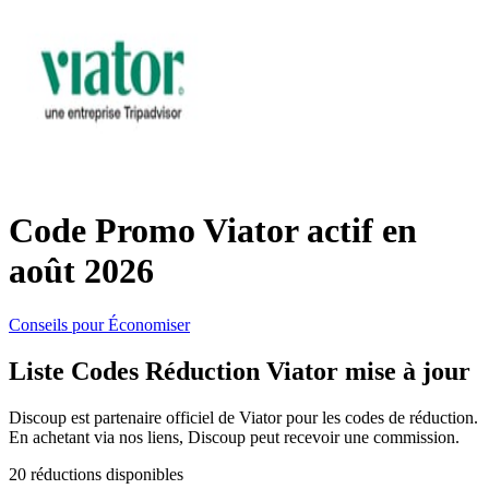
SHEIN
Vêtements et
ManoMano
chaussures
VistaPrint
Maison et
Jardin
Code Promo Viator actif en
Samsung
août 2026
Vacances et
Guess
transport
Conseils pour Économiser
Liste Codes Réduction Viator mise à jour
Europcar
Beauté et
Discoup est partenaire officiel de Viator pour les codes de réduction.
santé
En achetant via nos liens, Discoup peut recevoir une commission.
Autodoc
20 réductions disponibles