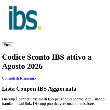
AliExpress
Abbigliamento
e Accessori
eBay
Casa e
Amazon
Giardino
Punti
YOOX
Codice Sconto IBS attivo a
Vacanze e
Hotel
Agosto 2026
ITA Airways
Consigli di Risparmio
Cosmetici e
Lista Coupon IBS Aggiornata
Profumi
Samsung
Discoup è partner ufficiale di IBS per i codici sconto. Acquistando
tramite i nostri link, Discoup può ricevere una commissione.
Trasporti
Fineco