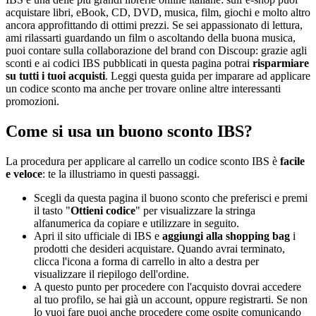
acquistare libri, eBook, CD, DVD, musica, film, giochi e molto altro
ancora approfittando di ottimi prezzi. Se sei appassionato di lettura,
ami rilassarti guardando un film o ascoltando della buona musica,
puoi contare sulla collaborazione del brand con Discoup: grazie agli
sconti e ai codici IBS pubblicati in questa pagina potrai
risparmiare
su tutti i tuoi acquisti
. Leggi questa guida per imparare ad applicare
un codice sconto ma anche per trovare online altre interessanti
promozioni.
Come si usa un buono sconto IBS?
La procedura per applicare al carrello un codice sconto IBS è
facile
e veloce
: te la illustriamo in questi passaggi.
Scegli da questa pagina il buono sconto che preferisci e premi
il tasto "
Ottieni codice
" per visualizzare la stringa
alfanumerica da copiare e utilizzare in seguito.
Apri il sito ufficiale di IBS e
aggiungi alla shopping bag
i
prodotti che desideri acquistare. Quando avrai terminato,
clicca l'icona a forma di carrello in alto a destra per
visualizzare il riepilogo dell'ordine.
A questo punto per procedere con l'acquisto dovrai accedere
al tuo profilo, se hai già un account, oppure registrarti. Se non
lo vuoi fare puoi anche procedere come ospite comunicando