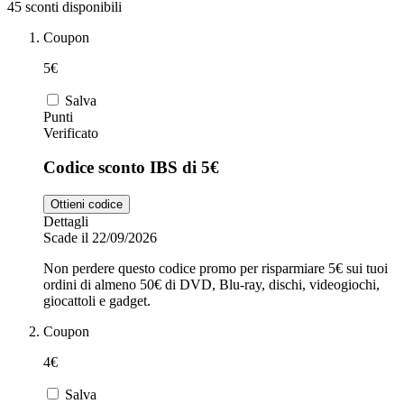
45 sconti disponibili
Coupon
Zooplus
Auto e Moto
5€
Salva
Alpitour
Punti
Verificato
Salute e
Farmacia
Codice sconto IBS di 5€
Privé by
Ottieni codice
Zalando
Scarpe
Dettagli
Scade il 22/09/2026
Non perdere questo codice promo per risparmiare 5€ sui tuoi
adidas
ordini di almeno 50€ di DVD, Blu-ray, dischi, videogiochi,
giocattoli e gadget.
Unieuro
Coupon
4€
Salva