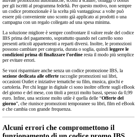
attivate promozioni automatiche, sconti a scalare, omaggi o bonus
per gli iscritti al programma fedeltà. Per questo motivo, non sempre
un codice promozionale è la scelta più vantaggiosa: a volte può
essere più conveniente uno sconto già applicato ai prodotti o una
campagna con un regalo collegato ad una spesa minima.
La soluzione migliore è sempre confrontare il valore reale del codice
IBS prima del pagamento, soprattutto quando nel carrello sono
presenti articoli appartenenti a reparti diversi. Inoltre, le promozioni
possono cambiare per categoria, durata o soglia, quindi
leggere le
condizioni prima di finalizzare l’ordine
resta il modo più semplice
per evitare errori.
Se vuoi risparmiare anche senza un codice promozione IBS, la
sezione dedicata alle offerte
raccoglie promozioni sui libri,
occasioni Outlet e iniziative tematiche su film, musica, giochi e
cartoleria. Per chi legge in digitale ci sono inoltre offerte sugli eBook
del giorno e del mese, con titoli a prezzi molto bassi, spesso da 0,99
euro. Infine, una sezione molto utile è quella delle “
Offerte del
giorno
”, che riunisce promozioni temporanee su libri, film ed eBook
e che cambia con grande frequenza.
Alcuni errori che compromettono il
funzionamento di un codice promo IBS