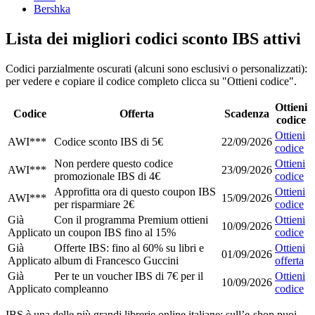
Bershka
Lista dei migliori codici sconto IBS attivi
Codici parzialmente oscurati (alcuni sono esclusivi o personalizzati):
per vedere e copiare il codice completo clicca su "Ottieni codice".
Ottieni
Codice
Offerta
Scadenza
codice
Ottieni
AWI***
Codice sconto IBS di 5€
22/09/2026
codice
Non perdere questo codice
Ottieni
AWI***
23/09/2026
promozionale IBS di 4€
codice
Approfitta ora di questo coupon IBS
Ottieni
AWI***
15/09/2026
per risparmiare 2€
codice
Già
Con il programma Premium ottieni
Ottieni
10/09/2026
Applicato
un coupon IBS fino al 15%
codice
Già
Offerte IBS: fino al 60% su libri e
Ottieni
01/09/2026
Applicato
album di Francesco Guccini
offerta
Già
Per te un voucher IBS di 7€ per il
Ottieni
10/09/2026
Applicato
compleanno
codice
IBS è una delle più grandi librerie online italiane: sull’e-shop puoi