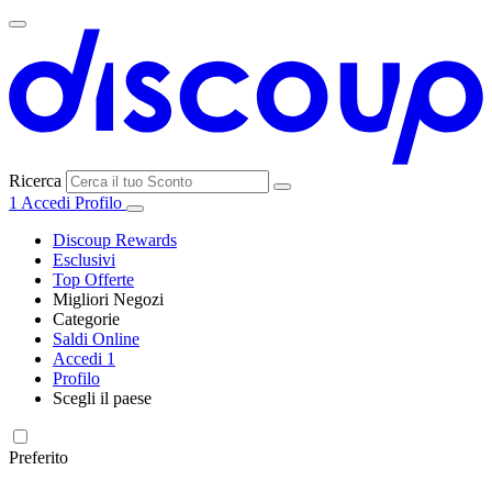
Ricerca
1
Accedi
Profilo
Discoup Rewards
Esclusivi
Top Offerte
Migliori Negozi
Categorie
Tutti i
Saldi Online
Tutte le
negozi
SHEIN
Accedi
1
categorie
Profilo
Elettronica e
Scegli il paese
Informatica
United
United
France
España
Deutschland
Brasil
Global
MediaWorld
States
Kingdom
Preferito