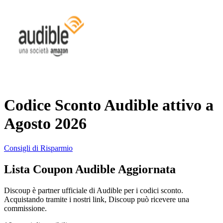
AliExpress
Abbigliamento
e Accessori
eBay
Casa e
Amazon
Giardino
Codice Sconto Audible attivo a
YOOX
Agosto 2026
Vacanze e
Hotel
Consigli di Risparmio
ITA Airways
Lista Coupon Audible Aggiornata
Cosmetici e
Profumi
Samsung
Discoup è partner ufficiale di Audible per i codici sconto.
Acquistando tramite i nostri link, Discoup può ricevere una
commissione.
Trasporti
Fineco