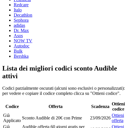
Redcare
Italo
Decathlon
Sephora
adidas
Dr. Max
Asos
NOW TV
Autodoc
Bulk
Bershka
Lista dei migliori codici sconto Audible
attivi
Codici parzialmente oscurati (alcuni sono esclusivi o personalizzati):
per vedere e copiare il codice completo clicca su "Ottieni codice".
Ottieni
Codice
Offerta
Scadenza
codice
Già
Ottieni
Sconto Audible di 20€ con Prime
23/09/2026
Applicato
offerta
Già
Audible offerta 60 giorni gratis per
Ottieni