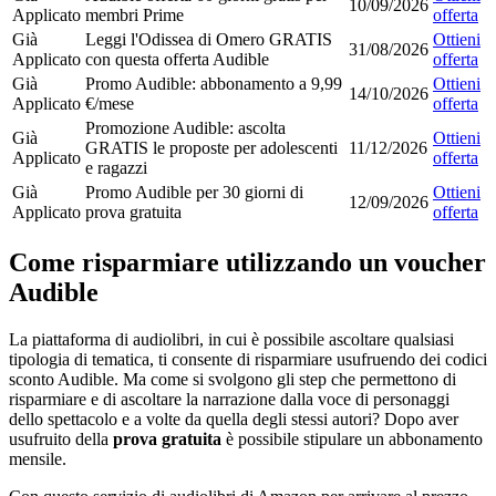
10/09/2026
Applicato
membri Prime
offerta
Già
Leggi l'Odissea di Omero GRATIS
Ottieni
31/08/2026
Applicato
con questa offerta Audible
offerta
Già
Promo Audible: abbonamento a 9,99
Ottieni
14/10/2026
Applicato
€/mese
offerta
Promozione Audible: ascolta
Già
Ottieni
GRATIS le proposte per adolescenti
11/12/2026
Applicato
offerta
e ragazzi
Già
Promo Audible per 30 giorni di
Ottieni
12/09/2026
Applicato
prova gratuita
offerta
Come risparmiare utilizzando un voucher
Audible
La piattaforma di audiolibri, in cui è possibile ascoltare qualsiasi
tipologia di tematica, ti consente di risparmiare usufruendo dei codici
sconto Audible. Ma come si svolgono gli step che permettono di
risparmiare e di ascoltare la narrazione dalla voce di personaggi
dello spettacolo e a volte da quella degli stessi autori? Dopo aver
usufruito della
prova gratuita
è possibile stipulare un abbonamento
mensile.