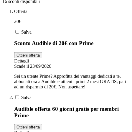
16 sconti disponibili
Offerta
Zooplus
Auto e Moto
20€
Salva
Alpitour
Sconto Audible di 20€ con Prime
Salute e
Farmacia
Ottieni offerta
Dettagli
Privé by
Scade il 23/09/2026
Zalando
Scarpe
Sei un utente Prime? Approfitta dei vantaggi dedicati a te,
abbonati ora a Audible e ottieni i primi 2 mesi GRATIS, pari
ad un risparmio di 20€. Non aspettare!
adidas
Salva
Unieuro
Audible offerta 60 giorni gratis per membri
Prime
Ottieni offerta