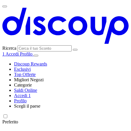
Ricerca
1
Accedi
Profilo
Discoup Rewards
Esclusivi
Top Offerte
Migliori Negozi
Categorie
Tutti i
Saldi Online
Tutte le
negozi
SHEIN
Accedi
1
categorie
Profilo
Elettronica e
Scegli il paese
Informatica
United
United
France
España
Deutschland
Brasil
Global
MediaWorld
States
Kingdom
Preferito