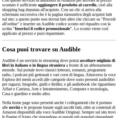
Con questo servizio di audiolibri di Amazon per arrivare al prezzo
scontato è sufficiente
aggiungere il prodotto al carrello
, cioè alla
shopping bag deputata all'acquisto. Con un clic si arriva alla
schermata successiva che è la pagina riassuntiva degli acquisti fatti
sul sito: a questo punto non dovrai fare altro che cliccare su "Procedi
all'ordine" e inserire un Audible codice sconto nel riquadro con la
scritta "
Inserisci il codice promozionale
". Lo sconto viene così
applicato al prezzo e puoi risparmiare.
Cosa puoi trovare su Audible
Audible è un servizio in streaming dove potrai
ascoltare migliaia di
libri in italiano o in lingua straniera
a fronte di un abbonamento
mensile. Sul portale trovi classici letterari, romanzi, programmi
radio, i podcast più gettonati e vari corsi di lingua. Attraverso la voce
Esplora del menù accedi alle categorie dove sono presenti audiolibri
per ragazzi, biografie, gialli e thriller, e gli audiobook che riguardano
Affari e Carriera, Arte e Intrattenimento, Computer e tecnologia,
Casa e giardino e molto altro.
Nella home page sono presenti anche i collegamenti che ti portano
alle
novità
e le proposte basate sugli ascolti fatti, oltre ai contenuti di
Amazon disponibili alla voce Audible Original. Sempre sul sito trovi
le Pagine d'Aiuto che rispondono ai quesiti più popolari riguardanti