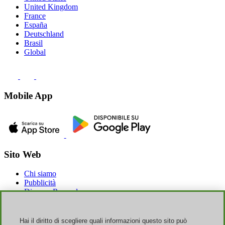
United Kingdom
France
España
Deutschland
Brasil
Global
Mobile App
Sito Web
Chi siamo
Pubblicità
Discoup Rewards
Contatti
FAQ
T&C
Hai il diritto di scegliere quali informazioni questo sito può