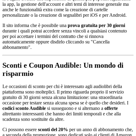
la app, la gestione dell'account e altri temi di interesse generale ma
anche le funzionalità extra come la creazione di cartelle
personalizzate o la creazione di segnalibri per iOS e per Android.
Il sito informa che è possibile una
prova gratuita per 30 giorni
durante i quali potrai accedere senza vincoli a qualsiasi contenuto
per poi accettare i termini del contratto che si rinnova
automaticamente oppure disdirlo cliccando su "Cancella
abbonamento".
Sconti e Coupon Audible: Un mondo di
risparmio
Le occasioni di sconto per chi è interessato agli audiolibri della
piattaforma sono molteplici. Il primo riguarda proprio il servizio
gratuito di 30 giorni senza alcuna limitazione: una straordinaria
occasione per testare senza alcuna spesa se è quello che desideri. I
codici sconto Audible
si susseguono e si alternano a
offerte
altrettanto interessanti che hanno dei limiti temporali e che alla
scadenza sono sostituite da altre.
Ci possono essere
sconti del 20%
per un anno di abbonamento che,
a seconda della promozione, sono dedicati solo ai clienti di Amazon