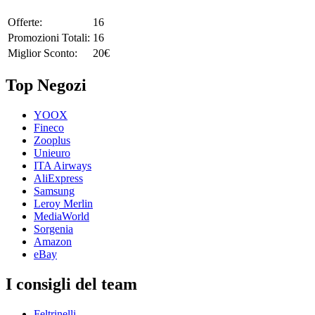
Offerte:
16
Promozioni Totali:
16
Miglior Sconto:
20€
Top Negozi
YOOX
Fineco
Zooplus
Unieuro
ITA Airways
AliExpress
Samsung
Leroy Merlin
MediaWorld
Sorgenia
Amazon
eBay
I consigli del team
Feltrinelli