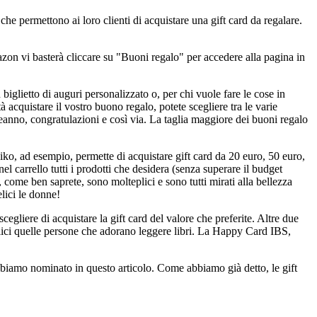
che permettono ai loro clienti di acquistare una gift card da regalare.
azon vi basterà cliccare su "Buoni regalo" per accedere alla pagina in
un biglietto di auguri personalizzato o, per chi vuole fare le cose in
 acquistare il vostro buono regalo, potete scegliere tra le varie
no, congratulazioni e così via. La taglia maggiore dei buoni regalo
iko, ad esempio, permette di acquistare gift card da 20 euro, 50 euro,
nel carrello tutti i prodotti che desidera (senza superare il budget
o, come ben saprete, sono molteplici e sono tutti mirati alla bellezza
elici le donne!
egliere di acquistare la gift card del valore che preferite. Altre due
lici quelle persone che adorano leggere libri. La Happy Card IBS,
 abbiamo nominato in questo articolo. Come abbiamo già detto, le gift