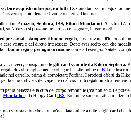
 sa,
fare acquisti online
piace a tutti
. Esistono tantissimi negozi online 
glia" ovvero quanto denaro si vuole mettere all'interno.
bile citare
Amazon, Sephora, IBS, Kiko o Mondadori
. Su sito di Am
t card, su Amazon si possono inviare, o consegnare, in vari modi.
ard per e-mail
,
stampare il buono regalo
, farla trovare all'interno di 
 a casa vostra o del diretto interessato. Dopo aver scelto con che modalità
fatti
buoni regalo per ogni occasione
come ad esempio Natale, complean
sì via, invece, consigliamo le
gift card vendute da Kiko o Sephora
. K
n regalo dovrà semplicemente collegarsi al sito online di
Kiko
e inserire 
sonale nel carrello, prima di completare l'ordine. I prodotti offerti da Kik
er la cura del viso, dei capelli e così via. Tutti regali mirati a rendere f
i per la bellezza e la cura del corpo femminile (ma non solo!) e potete sc
rd
Mondadori
e la Happy Card
IBS
. Entrambe sono mirate a rendere fe
 non vi resta altro che dare un'occhiata online a tutte le gift card che
la!