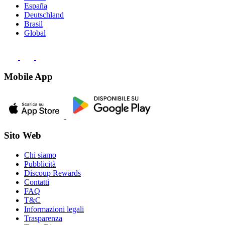
España
Deutschland
Brasil
Global
Mobile App
Sito Web
Chi siamo
Pubblicità
Discoup Rewards
Contatti
FAQ
T&C
Informazioni legali
Trasparenza