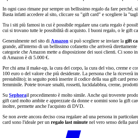
In ogni caso rimane pur sempre un bellissimo regalo da fare perché, si
Basta infatti accedere al sito, cliccare su "gift card" e scegliere la "ta
Tra i siti più famosi in cui è possibile regalare una carta regalo è possi
cui si trovano tutte le possibilità di acquisto. I buoni regalo, o le gif
Generalmente nel sito di
Amazon
si può scegliere se inviare la
gift c
grande, all'interno di un bellissimo cofanetto che arriverà direttamente
categorie che Amazon mette a disposizione dei suoi clienti. Ci sono in
di Amazon è di 5.000 €.
Per chi ama il make-up, la cura del corpo, la cura del viso, creme e co
100 euro o del valore che più desiderate. La persona che la riceverà i
prestabilito); in seguito potrà inserire il codice della sua gift card per
femminile. Potete trovare smalti, rossetti, lucidalabbra, creme, prodotti p
Su
Sephora
il procedimento è molto simile. Anche qui troverete prodott
gift card molto ambite e apprezzate da donne e uomini sono la gift ca
inoltre, permette anche l'acquisto di DVD.
Se non avete ancora deciso cosa regalare ad una persona in particolare,
card sono l'ideale per un
regalo last minute
nel vero senso della paro