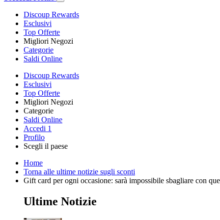
Discoup Rewards
Esclusivi
Top Offerte
Migliori Negozi
Categorie
Saldi Online
Discoup Rewards
Esclusivi
Top Offerte
Migliori Negozi
Categorie
Saldi Online
Accedi
1
Profilo
Scegli il paese
Home
Torna alle ultime notizie sugli sconti
Gift card per ogni occasione: sarà impossibile sbagliare con ques
Ultime Notizie