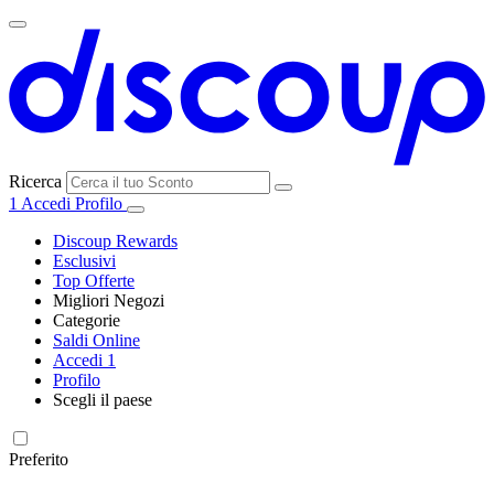
Ricerca
1
Accedi
Profilo
Discoup Rewards
Esclusivi
Top Offerte
Migliori Negozi
Categorie
Tutti i
Saldi Online
Tutte le
negozi
SHEIN
Accedi
1
categorie
Profilo
Elettronica e
Scegli il paese
Informatica
United
United
France
España
Deutschland
Brasil
Global
MediaWorld
States
Kingdom
Preferito