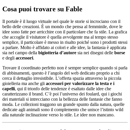
Cosa puoi trovare su Fable
Il portale è il luogo virtuale nel quale le storie si incrociano con il
bello delle creazioni. È un mondo che pensa al femminile, dove le
idee sono fatte per arricchire con il particolare che fa stile. La grafica
che accoglie il visitatore è quella avvolgente ma al tempo stesso
semplice, il particolare è messo in risalto poiché sono i prodotti stessi
a parlare. Molto è affidato ai colori e alle idee, la fantasia è applicata
sia nel campo della
bigiotteria d’autore
sia nei disegni delle
borse
e degli
accessori
.
Trovare il coordinato perfetto non è sempre semplice quando si parla
di abbinamenti, questo è l’angolo del web dedicato proprio a chi
cerca il dettaglio irresistibile. L’offerta spazia attraverso la piccola
gioielleria ma anche gli
accessori per valorizzare la testa e i
capelli
, qui il trionfo delle tendenze è esaltato dalle idee che
caratterizzano il brand. C’è poi l’universo dei foulard, qui i giochi
dei materiali si intrecciano con la bellezza delle fantasie che fanno
moda. Le collezioni traggono un grande spunto dalla natura, quelle
dedicate agli animali sono il complemento che unisce l’istinto wild
alla naturale inclinazione verso lo stile. Le idee non mancano.