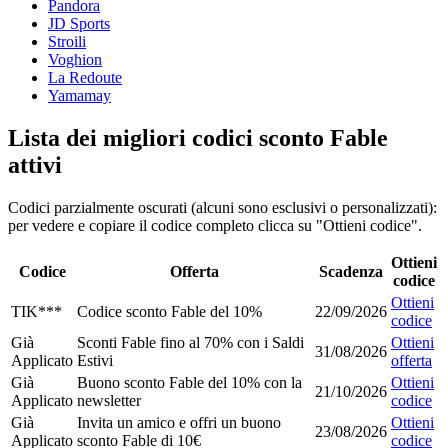
Pandora
JD Sports
Stroili
Voghion
La Redoute
Yamamay
Lista dei migliori codici sconto Fable
attivi
Codici parzialmente oscurati (alcuni sono esclusivi o personalizzati):
per vedere e copiare il codice completo clicca su "Ottieni codice".
Ottieni
Codice
Offerta
Scadenza
codice
Ottieni
TIK***
Codice sconto Fable del 10%
22/09/2026
codice
Già
Sconti Fable fino al 70% con i Saldi
Ottieni
31/08/2026
Applicato
Estivi
offerta
Già
Buono sconto Fable del 10% con la
Ottieni
21/10/2026
Applicato
newsletter
codice
Già
Invita un amico e offri un buono
Ottieni
23/08/2026
Applicato
sconto Fable di 10€
codice