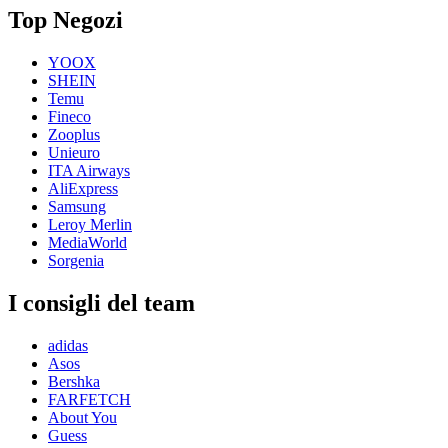
Top Negozi
YOOX
SHEIN
Temu
Fineco
Zooplus
Unieuro
ITA Airways
AliExpress
Samsung
Leroy Merlin
MediaWorld
Sorgenia
I consigli del team
adidas
Asos
Bershka
FARFETCH
About You
Guess