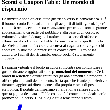
Sconti e Coupon Fable: Un mondo di
risparmio
Le iniziative sono diverse, tutte guardano verso la convenienza. C’è
il buono sconto Fable ad animare gli acquisti di tutti i giorni, è però
la qualità delle idee a fare da catalizzatore per le occasioni. Il grande
apprezzamento da parte del pubblico è alla base di un cospicuo
volume di visite, il dettaglio si traduce in una serie di offerte che
affiancano il codice sconto Fable. Le iniziative sono quelle tipiche
del Web, c’è anche
l’avvio della corsa ai regali
a coinvolgere chi
apprezza lo stile ma lo preferisce in convenienza. Tutto passa
attraverso i canali del risparmio, quello social è sicuramente
apprezzato.
La piazza virtuale è il luogo in cui ci si incontra per condividere i
gusti e rimanere aggiornati sulle
promozioni del momento
. C’è la
brand
newsletter
a offrire spunti per gli abbinamenti e a proporre le
offerte più allettanti del momento, basta qualche istante per aderirvi e
rimanere aggiornati direttamente sulla propria casella di posta
elettronica. Il portale del risparmio è l’altra fonte sempre sicura,
questa pagina dedicata ai Fable coupon è il contenitore ideale per le
promozioni in corso. Blog, vlog e siti a tema fanno il resto.