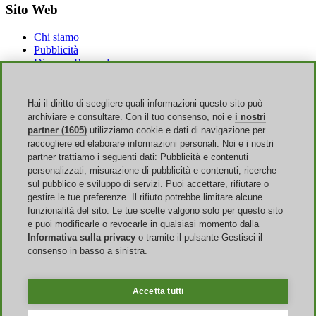
Sito Web
Chi siamo
Pubblicità
Discoup Rewards
Contatti
FAQ
T&C
Hai il diritto di scegliere quali informazioni questo sito può
Informazioni legali
archiviare e consultare. Con il tuo consenso, noi e
i nostri
Trasparenza
partner (1605)
utilizziamo cookie e dati di navigazione per
Team Discoup
raccogliere ed elaborare informazioni personali. Noi e i nostri
News
partner trattiamo i seguenti dati: Pubblicità e contenuti
Tutti i negozi
personalizzati, misurazione di pubblicità e contenuti, ricerche
Tutte le categorie
sul pubblico e sviluppo di servizi. Puoi accettare, rifiutare o
Guida agli sconti
gestire le tue preferenze. Il rifiuto potrebbe limitare alcune
funzionalità del sito. Le tue scelte valgono solo per questo sito
Eventi
e puoi modificarle o revocarle in qualsiasi momento dalla
Informativa sulla privacy
o tramite il pulsante Gestisci il
Saldi Online
consenso in basso a sinistra.
Back to School
Amazon Prime Day
Halloween
Accetta tutti
Discoup ® è gestito da TIKATO ©2013-2026. Tutti i diritti sono