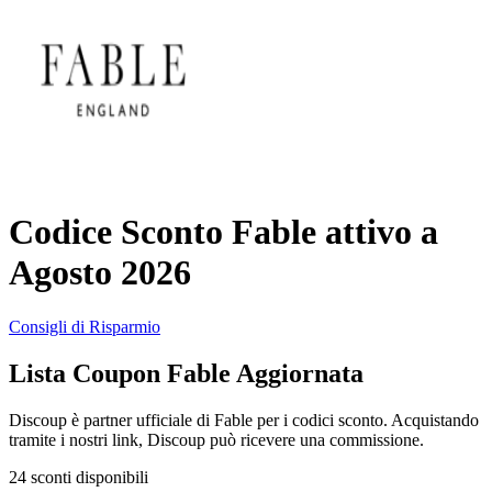
AliExpress
Abbigliamento
e Accessori
eBay
Casa e
Amazon
Giardino
Codice Sconto Fable attivo a
YOOX
Agosto 2026
Vacanze e
Hotel
Consigli di Risparmio
ITA Airways
Lista Coupon Fable Aggiornata
Cosmetici e
Profumi
Samsung
Discoup è partner ufficiale di Fable per i codici sconto. Acquistando
tramite i nostri link, Discoup può ricevere una commissione.
Trasporti
24 sconti disponibili
Fineco