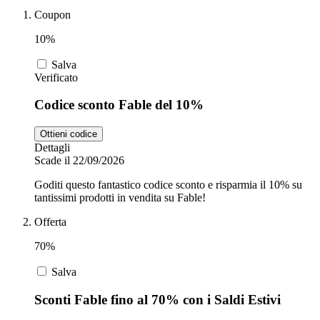
Coupon
10%
Zooplus
Auto e Moto
Salva
Verificato
Alpitour
Codice sconto Fable del 10%
Salute e
Farmacia
Ottieni codice
Dettagli
Privé by
Scade il 22/09/2026
Zalando
Scarpe
Goditi questo fantastico codice sconto e risparmia il 10% su
tantissimi prodotti in vendita su Fable!
adidas
Offerta
70%
Unieuro
Salva
Sconti Fable fino al 70% con i Saldi Estivi