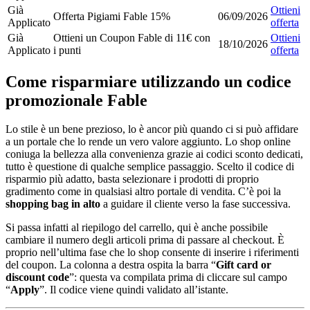
Già
Ottieni
Offerta Pigiami Fable 15%
06/09/2026
Applicato
offerta
Già
Ottieni un Coupon Fable di 11€ con
Ottieni
18/10/2026
Applicato
i punti
offerta
Come risparmiare utilizzando un codice
promozionale Fable
Lo stile è un bene prezioso, lo è ancor più quando ci si può affidare
a un portale che lo rende un vero valore aggiunto. Lo shop online
coniuga la bellezza alla convenienza grazie ai codici sconto dedicati,
tutto è questione di qualche semplice passaggio. Scelto il codice di
risparmio più adatto, basta selezionare i prodotti di proprio
gradimento come in qualsiasi altro portale di vendita. C’è poi la
shopping bag in alto
a guidare il cliente verso la fase successiva.
Si passa infatti al riepilogo del carrello, qui è anche possibile
cambiare il numero degli articoli prima di passare al checkout. È
proprio nell’ultima fase che lo shop consente di inserire i riferimenti
del coupon. La colonna a destra ospita la barra “
Gift card or
discount code
”: questa va compilata prima di cliccare sul campo
“
Apply
”. Il codice viene quindi validato all’istante.