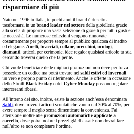
risparmiare di più
Nato nel 1996 in Italia, in pochi anni il brand è riuscito a
trasformarsi in un
brand leader nel settore
della gioielleria grazie
alla scelta di proporre una vasta selezione di gioielli per tutti i gusti e
le necessità. Le numerose collezioni vengono rinnovate
costantemente per proporre sempre al pubblico qualcosa di inedito
ed elegante.
Anelli
,
bracciali
,
collane
,
orecchini
,
orologi
,
diamanti
, articoli per cerimonie, idee regalo: qualsiasi articolo tu stia
cercando troverai quello che fa per te.
Chi vuole beneficiare delle migliori promozioni non deve per forza
possedere un codice ma potrà trovare nei
saldi estivi ed invernali
un vero e proprio punto di riferimento. Anche le offerte in occasione
dello Stroili
Black Friday
o del
Cyber Monday
possono regalare
interessanti ribassi.
All’interno del sito, inoltre, esiste la sezione anch’essa denominata
Saldi
, dove troverai articoli scontati che vanno dal 30% al 70%, per
avere sempre il meglio senza dimenticare la convenienza. Fai
attenzione inoltre alle
promozioni automatiche applicate a
carrello
, dove potrai notare i prezzi già ribassati: non dovrai fare
null’altro se non completare l’ordine.