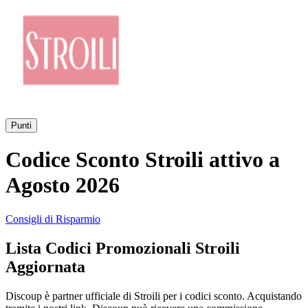
AliExpress
Abbigliamento
e Accessori
eBay
Casa e
Amazon
Giardino
Punti
YOOX
Codice Sconto Stroili attivo a
Vacanze e
Hotel
Agosto 2026
ITA Airways
Consigli di Risparmio
Cosmetici e
Lista Codici Promozionali Stroili
Profumi
Samsung
Aggiornata
Discoup è partner ufficiale di Stroili per i codici sconto. Acquistando
Trasporti
Fineco