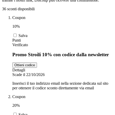
tramite i nostri link, Discoup può ricevere una commissione.
36 sconti disponibili
Zooplus
Coupon
Auto e Moto
10%
Alpitour
Salva
Salute e
Punti
Farmacia
Verificato
Promo Stroili 10% con codice dalla newsletter
Privé by
Zalando
Scarpe
Ottieni codice
Dettagli
Scade il 22/10/2026
adidas
Inserisci il tuo indirizzo email nella sezione dedicata sul sito
per ottenere il codice sconto direttamente via email
Unieuro
Coupon
20%
Salva