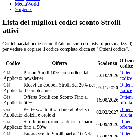
MediaWorld
Sorgenia
Lista dei migliori codici sconto Stroili
attivi
Codici parzialmente oscurati (alcuni sono esclusivi o personalizzati):
per vedere e copiare il codice completo clicca su "Ottieni codice".
Ottieni
Codice
Offerta
Scadenza
codice
Già
Promo Stroili 10% con codice dalla
Ottieni
22/10/2026
Applicato
newsletter
codice
Già
Ricevi un coupon Stroili del 20% per
Ottieni
05/11/2026
Applicato
il compleanno
codice
Già
Offerta Stroili con Sconto Fino al
Ottieni
16/08/2026
Applicato
50%
offerta
Già
Per te sconti Stroili fino al 50% su
Ottieni
02/02/2027
Applicato
gioielli e orologi
offerta
Già
Stroili promozione saldi con risparmi
Ottieni
04/09/2026
Applicato
fino al 50%
offerta
Già
Buono sconto Stroili pari al 10% dei
Ottieni
15/09/2026