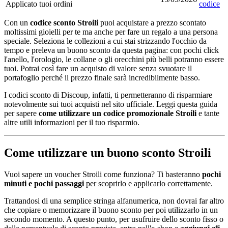
Applicato
tuoi ordini
codice
Con un
codice sconto Stroili
puoi acquistare a prezzo scontato
moltissimi gioielli per te ma anche per fare un regalo a una persona
speciale. Seleziona le collezioni a cui stai strizzando l'occhio da
tempo e preleva un buono sconto da questa pagina: con pochi click
l'anello, l'orologio, le collane o gli orecchini più belli potranno essere
tuoi. Potrai così fare un acquisto di valore senza svuotare il
portafoglio perché il prezzo finale sarà incredibilmente basso.
I codici sconto di Discoup, infatti, ti permetteranno di risparmiare
notevolmente sui tuoi acquisti nel sito ufficiale. Leggi questa guida
per sapere
come utilizzare un codice promozionale Stroili
e tante
altre utili informazioni per il tuo risparmio.
Come utilizzare un buono sconto Stroili
Vuoi sapere un voucher Stroili come funziona? Ti basteranno
pochi
minuti e pochi passaggi
per scoprirlo e applicarlo correttamente.
Trattandosi di una semplice stringa alfanumerica, non dovrai far altro
che copiare o memorizzare il buono sconto per poi utilizzarlo in un
secondo momento. A questo punto, per usufruire dello sconto fisso o