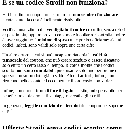
E se un codice Stroili non funziona?
Hai inserito un coupon nel carrello ma
non sembra funzionare
:
niente paura, la cosa è facilmente risolvibile.
Verifica innanzitutto di aver
digitato il codice corretto
, senza refusi
e spazi in più, oppure prova a copiarlo e incollarlo. Controlla inoltre
di aver raggiunto il
minimo di spesa
utile per beneficiarne; alcuni
codici, infatti, sono validi solo sopra una certa cifra.
Un altro errore in cui si può incappare riguarda la
validità
temporale
del coupon, che può essere scaduto o essere riscattato
solo entro un certo lasso di tempo. Ricorda inoltre che i codici
sconto
non sono cumulabili
: puoi usarne solo uno per ordine e
spesso non su prodotti già in saldo. Alcuni articoli, infine, non
rientrano nello sconto ed ecco perché il loro costo non varierà.
Infine, non dimenticare di
fare il log-in
sul sito, indispensabile per
beneficiare di determinati vantaggi riservati agli iscritti.
In generale,
leggi le condizioni e i termini
del coupon per saperne
di più.
Offerte Stroili senza codici sconto: come