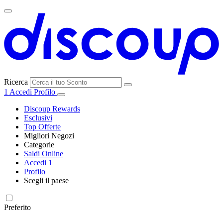
Ricerca
1
Accedi
Profilo
Discoup Rewards
Esclusivi
Top Offerte
Migliori Negozi
Categorie
Tutti i
Saldi Online
Tutte le
negozi
SHEIN
Accedi
1
categorie
Profilo
Elettronica e
Scegli il paese
Informatica
United
United
France
España
Deutschland
Brasil
Global
MediaWorld
States
Kingdom
Preferito