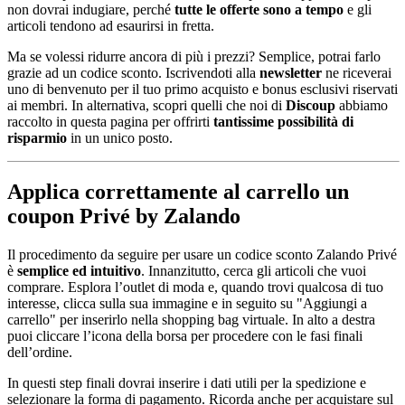
non dovrai indugiare, perché
tutte le
offerte sono a tempo
e gli
articoli tendono ad esaurirsi in fretta.
Ma se volessi ridurre ancora di più i prezzi? Semplice, potrai farlo
grazie ad un codice sconto. Iscrivendoti alla
newsletter
ne riceverai
uno di benvenuto per il tuo primo acquisto e bonus esclusivi riservati
ai membri. In alternativa, scopri quelli che noi di
Discoup
abbiamo
raccolto in questa pagina per offrirti
tantissime possibilità di
risparmio
in un unico posto.
Applica correttamente al carrello un
coupon Privé by Zalando
Il procedimento da seguire per usare un codice sconto Zalando Privé
è
semplice ed intuitivo
. Innanzitutto, cerca gli articoli che vuoi
comprare. Esplora l’outlet di moda e, quando trovi qualcosa di tuo
interesse, clicca sulla sua immagine e in seguito su "Aggiungi a
carrello" per inserirlo nella shopping bag virtuale. In alto a destra
puoi cliccare l’icona della borsa per procedere con le fasi finali
dell’ordine.
In questi step finali dovrai inserire i dati utili per la spedizione e
selezionare la forma di pagamento. Ricorda anche per acquistare sul