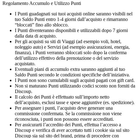
Regolamento Accumulo e Utilizzo Punti
I Punti guadagnati sui tuoi acquisti online saranno visibili nel
tuo Saldo Punti entro 1-4 giorni dall’acquisto e rimarranno
“bloccati” fino allo sblocco.
I Punti diventeranno disponibili e utilizzabili dopo 7 giorni
dalla data di acquisto.
Per gli acquisti su siti di Viaggi (ad esempio voli, hotel,
noleggio auto) e Servizi (ad esempio assicurazioni, energia,
finanza), i Punti verranno sbloccati solo dopo la conferma
dell’utilizzo effettivo della prenotazione o del servizio
acquistato.
Eventuali piani di accumulo extra saranno aggiunti al tuo
Saldo Punti secondo le condizioni specifiche dell’iniziativa.
I Punti non sono cumulabili sugli acquisti pagati con gift card.
Non si maturano Punti utilizzando codici sconto non forniti da
Discoup.
Il calcolo dei Punti è effettuato sull’importo netto
dell’acquisto, esclusi tasse e spese aggiuntive (es. spedizione).
Per assegnare i punti, l’acquisto deve generare una
commissione confermata. Se la commissione non viene
riconosciuta, i punti non possono essere accreditati.
Per assicurarti l’accredito dei Punti, effettua l’accesso a
Discoup e verifica di aver accettato tutti i cookie sia sul sito
Discoup sia sul sito del brand, prima di procedere con