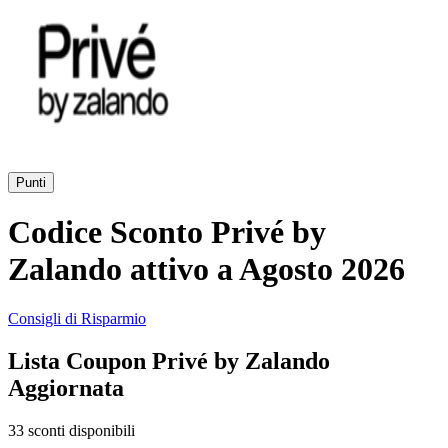
AliExpress
Abbigliamento
e Accessori
eBay
Casa e
Amazon
Giardino
Punti
YOOX
Codice Sconto Privé by
Vacanze e
Hotel
Zalando attivo a Agosto 2026
ITA Airways
Consigli di Risparmio
Cosmetici e
Lista Coupon Privé by Zalando
Profumi
Samsung
Aggiornata
33 sconti disponibili
Trasporti
Fineco