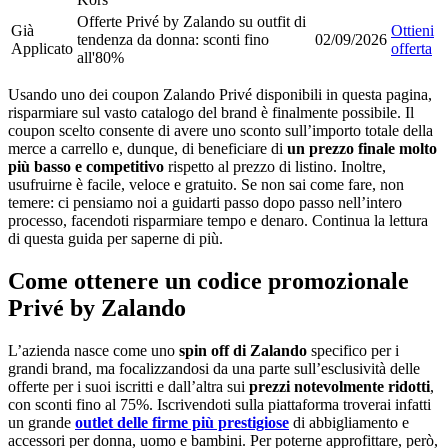
Offerte Privé by Zalando su outfit di
Già
Ottieni
tendenza da donna: sconti fino
02/09/2026
Applicato
offerta
all'80%
Usando uno dei coupon Zalando Privé disponibili in questa pagina,
risparmiare sul vasto catalogo del brand è finalmente possibile. Il
coupon scelto consente di avere uno sconto sull’importo totale della
merce a carrello e, dunque, di beneficiare di
un prezzo finale molto
più basso e competitivo
rispetto al prezzo di listino. Inoltre,
usufruirne è facile, veloce e gratuito. Se non sai come fare, non
temere: ci pensiamo noi a guidarti passo dopo passo nell’intero
processo, facendoti risparmiare tempo e denaro. Continua la lettura
di questa guida per saperne di più.
Come ottenere un codice promozionale
Privé by Zalando
L’azienda nasce come uno
spin off di Zalando
specifico per i
grandi brand, ma focalizzandosi da una parte sull’esclusività delle
offerte per i suoi iscritti e dall’altra sui
prezzi notevolmente ridotti
,
con sconti fino al 75%. Iscrivendoti sulla piattaforma troverai infatti
un grande
outlet delle firme più prestigiose
di abbigliamento e
accessori per donna, uomo e bambini. Per poterne approfittare, però,