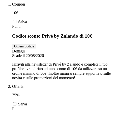
Coupon
10€
Zooplus
Auto e Moto
Salva
Punti
Alpitour
Codice sconto Privé by Zalando di 10€
Salute e
Farmacia
Ottieni codice
Dettagli
Privé by
Scade il 20/08/2026
Zalando
Scarpe
Iscriviti alla newsletter di Privé by Zalando e completa il tuo
profilo: avrai diritto ad uno sconto di 10€ da utilizzare su un
ordine minimo di 50€. Inoltre rimarrai sempre aggiornato sulle
adidas
novità e sulle promozioni del momento!
Offerta
Unieuro
75%
Salva
Punti