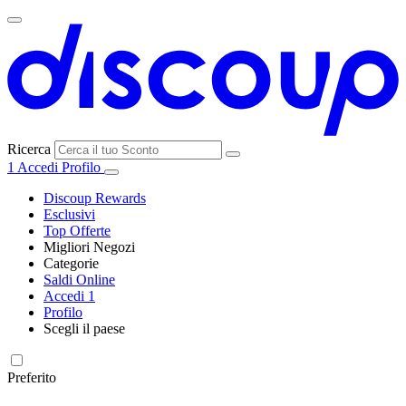
Ricerca
1
Accedi
Profilo
Discoup Rewards
Esclusivi
Top Offerte
Migliori Negozi
Categorie
Tutti i
Saldi Online
Tutte le
negozi
SHEIN
Accedi
1
categorie
Profilo
Elettronica e
Scegli il paese
Informatica
United
United
France
España
Deutschland
Brasil
Global
MediaWorld
States
Kingdom
Preferito