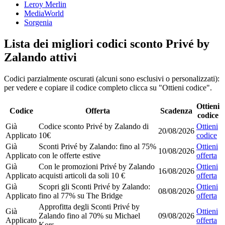
Leroy Merlin
MediaWorld
Sorgenia
Lista dei migliori codici sconto Privé by
Zalando attivi
Codici parzialmente oscurati (alcuni sono esclusivi o personalizzati):
per vedere e copiare il codice completo clicca su "Ottieni codice".
Ottieni
Codice
Offerta
Scadenza
codice
Già
Codice sconto Privé by Zalando di
Ottieni
20/08/2026
Applicato
10€
codice
Già
Sconti Privé by Zalando: fino al 75%
Ottieni
10/08/2026
Applicato
con le offerte estive
offerta
Già
Con le promozioni Privé by Zalando
Ottieni
16/08/2026
Applicato
acquisti articoli da soli 10 €
offerta
Già
Scopri gli Sconti Privé by Zalando:
Ottieni
08/08/2026
Applicato
fino al 77% su The Bridge
offerta
Approfitta degli Sconti Privé by
Già
Ottieni
Zalando fino al 70% su Michael
09/08/2026
Applicato
offerta
Kors