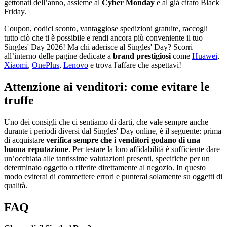
gettonati dell’anno, assieme al
Cyber Monday
e al già citato Black
Friday.
Coupon, codici sconto, vantaggiose spedizioni gratuite, raccogli
tutto ciò che ti è possibile e rendi ancora più conveniente il tuo
Singles' Day 2026! Ma chi aderisce al Singles' Day? Scorri
all’interno delle pagine dedicate a
brand prestigiosi
come
Huawei
,
Xiaomi
,
OnePlus
,
Lenovo
e trova l'affare che aspettavi!
Attenzione ai venditori: come evitare le
truffe
Uno dei consigli che ci sentiamo di darti, che vale sempre anche
durante i periodi diversi dal Singles' Day online, è il seguente: prima
di acquistare
verifica sempre che i venditori godano di una
buona reputazione
. Per testare la loro affidabilità è sufficiente dare
un’occhiata alle tantissime valutazioni presenti, specifiche per un
determinato oggetto o riferite direttamente al negozio. In questo
modo eviterai di commettere errori e punterai solamente su oggetti di
qualità.
FAQ