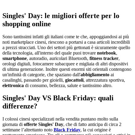
Singles' Day: le migliori offerte per lo
shopping online
Sono tantissimi infatti gli italiani come te che, appoggiandosi ai più
noti marketplace cinesi, riescono a portarsi a casa articoli incredibili
a prezzi stracciati. Uno dei settori più gettonati è sicuramente quello
della tecnologia, all'interno del quale puoi trovare
notebook
,
smartphone
, autoradio, auricolari Bluetooth,
fitness tracker
,
orologi digitali, fotocamere subacquee e migliaia di altri dispositivi
di ultima generazione. Inoltre questi enormi siti orientali contengono
un'infinità di categorie, che spaziano dall'
abbigliamento
ai
casalinghi, passando per gioielli,
giocattoli
, attrezzatura sportiva,
elettronica
di consumo, bellezza, salute e tantissimo altro.
Singles' Day VS Black Friday: quali
differenze?
I colossi cinesi specializzati nella vendita puntano molto sulla
giornata di
offerte Singles' Day
, che di fatto anticipa di circa 2
settimane l’altrettanto noto
Black Friday
, la cui origine è