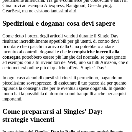
prettamente americana. Tra gli e-commerce più conosciuti e attivi in
Cina trovi ad esempio Aliexpress, Banggood, Geekbuying,
GearBest, ma ne esistono tantissimi altri.
Spedizioni e dogana: cosa devi sapere
Come detto i prezzi degli articoli venduti durante il Single Day
risultano incredibilmente appetibili per gli utenti, di contro devi
ricordare che i pacchi in arrivo dalla Cina potrebbero andare
incontro ai controlli doganali e che le
tempistiche inerenti alla
consegna
potrebbero essere più lunghe del normale, se paragonate
ad esempio con altri rivenditori del Web, uno su tutti Amazon, che di
certo metterà online più di qualche offerta Singles' Day!
In ogni caso alcuni di questi siti cinesi ti permettono, pagando un
piccolissimo sovrapprezzo, di assicurare il tuo pacco sia per quanto
riguarda la consegna che per le eventuali spese doganali. In questo
modo hai la possibilità di dormire sonni tranquilli anche per acquisti
importanti.
Come prepararsi al Singles' Day:
strategie vincenti
In previsione del
Singles' Day in Italia
ci saranno probabilmente,