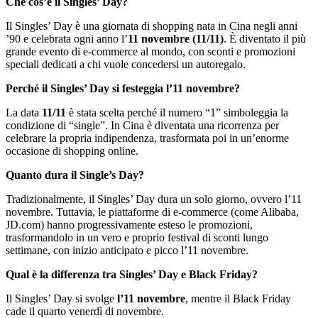
Che cos’è il Singles’ Day?
Il Singles’ Day è una giornata di shopping nata in Cina negli anni
’90 e celebrata ogni anno l’
11 novembre (11/11)
. È diventato il più
grande evento di e-commerce al mondo, con sconti e promozioni
speciali dedicati a chi vuole concedersi un autoregalo.
Perché il Singles’ Day si festeggia l’11 novembre?
La data
11/11
è stata scelta perché il numero “1” simboleggia la
condizione di “single”. In Cina è diventata una ricorrenza per
celebrare la propria indipendenza, trasformata poi in un’enorme
occasione di shopping online.
Quanto dura il Single’s Day?
Tradizionalmente, il Singles’ Day dura un solo giorno, ovvero l’11
novembre. Tuttavia, le piattaforme di e-commerce (come Alibaba,
JD.com) hanno progressivamente esteso le promozioni,
trasformandolo in un vero e proprio festival di sconti lungo
settimane, con inizio anticipato e picco l’11 novembre.
Qual è la differenza tra Singles’ Day e Black Friday?
Il Singles’ Day si svolge
l’11 novembre
, mentre il Black Friday
cade il quarto venerdì di novembre.