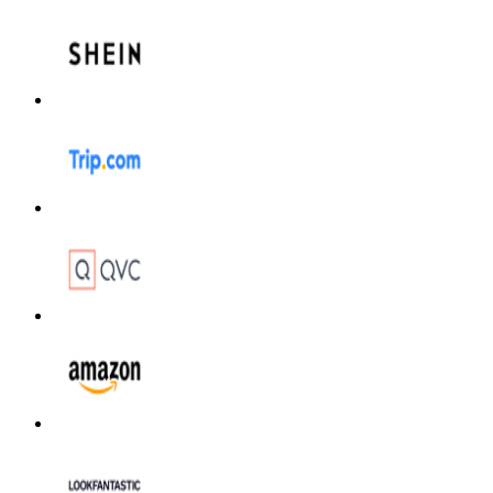
Hotel
ITA Airways
Cosmetici e
Profumi
Samsung
Trasporti
Fineco
Zooplus
Auto e Moto
Alpitour
Salute e
Farmacia
Privé by
Zalando
Scarpe