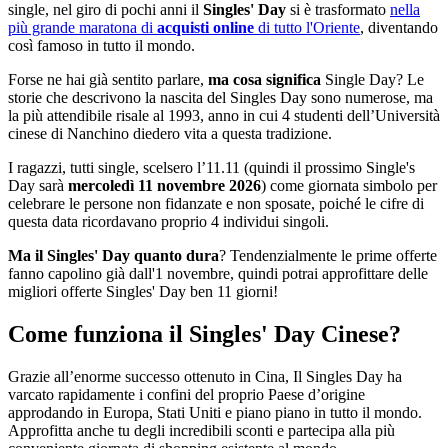
single, nel giro di pochi anni il
Singles' Day
si è trasformato
nella
più grande maratona di
acquisti online
di tutto l'Oriente
, diventando
così famoso in tutto il mondo.
Forse ne hai già sentito parlare,
ma cosa significa
Single Day? Le
storie che descrivono la nascita del Singles Day sono numerose, ma
la più attendibile risale al 1993, anno in cui 4 studenti dell’Università
cinese di Nanchino diedero vita a questa tradizione.
I ragazzi, tutti single, scelsero l’11.11 (quindi il prossimo Single's
Day sarà
mercoledì 11 novembre 2026
) come giornata simbolo per
celebrare le persone non fidanzate e non sposate, poiché le cifre di
questa data ricordavano proprio 4 individui singoli.
Ma il Singles' Day quanto dura
? Tendenzialmente le prime offerte
fanno capolino già dall'1 novembre, quindi potrai approfittare delle
migliori offerte Singles' Day ben 11 giorni!
Come funziona il Singles' Day Cinese?
Grazie all’enorme successo ottenuto in Cina, Il Singles Day ha
varcato rapidamente i confini del proprio Paese d’origine
approdando in Europa, Stati Uniti e piano piano in tutto il mondo.
Approfitta anche tu degli incredibili sconti e partecipa alla più