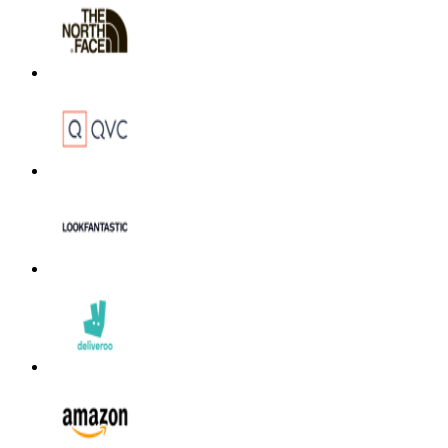
Hotel
ITA Airways
Cosmetici e
Profumi
Samsung
Trasporti
Fineco
Zooplus
Auto e Moto
Alpitour
Salute e
Farmacia
Privé by
Zalando
Scarpe