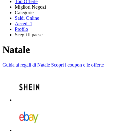
Top Offerte
Migliori Negozi
Categorie
Tutti i
Saldi Online
Tutte le
negozi
SHEIN
Accedi
1
categorie
Profilo
Elettronica e
Scegli il paese
Informatica
United
United
France
España
Deutschland
Brasil
Global
MediaWorld
States
Kingdom
Natale
Guida ai regali di Natale
Scopri i coupon e le offerte
AliExpress
Abbigliamento
e Accessori
eBay
Casa e
Amazon
Giardino
YOOX
Vacanze e