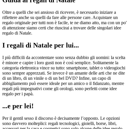
Oltre a quelli che sei ansioso di ricevere, è necessario iniziare a
riflettere anche su quelli da fare alle persone care. Acquistare un
regalo originale per tutti non è facile, te ne diamo atto, ma con un po'
di attenzione siamo certi che riuscirai a trovare delle singolari idee
regalo di Natale.
I regali di Natale per lui...
I più difficili da accontentare sono senza dubbio gli uomini: la scelta
è minore e capire i loro gusti non è così semplice. Solitamente la
categoria elettronica vince su tutto: smartphone, tablet o videogiochi
sono sempre apprezzati. Se invece è un amante delle arti che ne dite
di un libro, di un vinile o di un bel DVD? Infine, un capo di
abbigliamento può essere ideale per un amico o il fidanzato, mentre
regali più impegnativi come gli orologi, sono perfetti come idee
regalo per i papà.
...e per lei!
Per il gentil sesso il discorso è decisamente l’opposto. Le opzioni
sono davvero molteplici: regali tecnologici, gioielli, borse, libri,
accessori per la casa e cosmetici sono solo alcune delle idee regalo