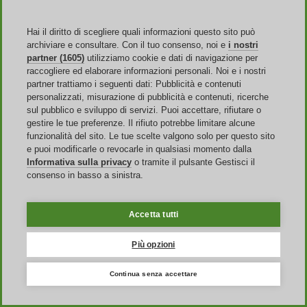
Hai il diritto di scegliere quali informazioni questo sito può
Italia
archiviare e consultare. Con il tuo consenso, noi e
i nostri
partner (1605)
utilizziamo cookie e dati di navigazione per
United States
raccogliere ed elaborare informazioni personali. Noi e i nostri
United Kingdom
partner trattiamo i seguenti dati: Pubblicità e contenuti
France
personalizzati, misurazione di pubblicità e contenuti, ricerche
España
sul pubblico e sviluppo di servizi. Puoi accettare, rifiutare o
Deutschland
Brasil
gestire le tue preferenze. Il rifiuto potrebbe limitare alcune
Global
funzionalità del sito. Le tue scelte valgono solo per questo sito
e puoi modificarle o revocarle in qualsiasi momento dalla
Informativa sulla privacy
o tramite il pulsante Gestisci il
consenso in basso a sinistra.
Mobile App
Accetta tutti
Più opzioni
Sito Web
Continua senza accettare
Chi siamo