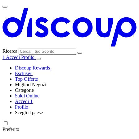
Ricerca
1
Accedi
Profilo
Discoup Rewards
Esclusivi
Top Offerte
Migliori Negozi
Categorie
Tutti i
Saldi Online
Tutte le
negozi
SHEIN
Accedi
1
categorie
Profilo
Elettronica e
Scegli il paese
Informatica
United
United
France
España
Deutschland
Brasil
Global
MediaWorld
States
Kingdom
Preferito