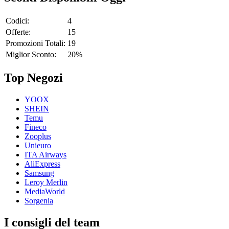
Codici:
4
Offerte:
15
Promozioni Totali:
19
Miglior Sconto:
20%
Top Negozi
YOOX
SHEIN
Temu
Fineco
Zooplus
Unieuro
ITA Airways
AliExpress
Samsung
Leroy Merlin
MediaWorld
Sorgenia
I consigli del team