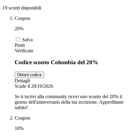
19 sconti disponibili
Zooplus
Coupon
Auto e Moto
20%
Alpitour
Salva
Punti
Salute e
Verificato
Farmacia
Codice sconto Columbia del 20%
Privé by
Zalando
Scarpe
Ottieni codice
Dettagli
Scade il 28/10/2026
adidas
Se ti iscrivi alla community ricevi uno sconto del 20% il
giorno dell'anniversario della tua iscrizione. Approfittane
subito!
Unieuro
Coupon
10%