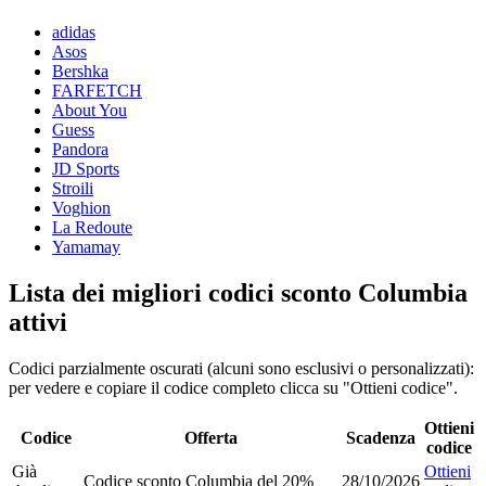
adidas
Asos
Bershka
FARFETCH
About You
Guess
Pandora
JD Sports
Stroili
Voghion
La Redoute
Yamamay
Lista dei migliori codici sconto Columbia
attivi
Codici parzialmente oscurati (alcuni sono esclusivi o personalizzati):
per vedere e copiare il codice completo clicca su "Ottieni codice".
Ottieni
Codice
Offerta
Scadenza
codice
Già
Ottieni
Codice sconto Columbia del 20%
28/10/2026