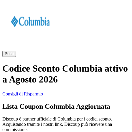
AliExpress
Abbigliamento
e Accessori
eBay
Casa e
Amazon
Giardino
Punti
YOOX
Codice Sconto Columbia attivo
Vacanze e
Hotel
a Agosto 2026
ITA Airways
Consigli di Risparmio
Cosmetici e
Lista Coupon Columbia Aggiornata
Profumi
Samsung
Discoup è partner ufficiale di Columbia per i codici sconto.
Acquistando tramite i nostri link, Discoup può ricevere una
Trasporti
Fineco
commissione.