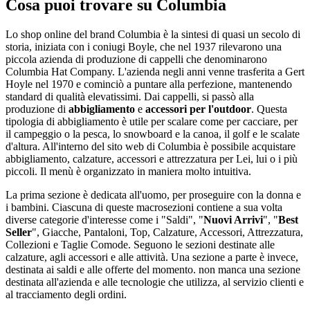
Cosa puoi trovare su Columbia
Lo shop online del brand Columbia è la sintesi di quasi un secolo di
storia, iniziata con i coniugi Boyle, che nel 1937 rilevarono una
piccola azienda di produzione di cappelli che denominarono
Columbia Hat Company. L'azienda negli anni venne trasferita a Gert
Hoyle nel 1970 e cominciò a puntare alla perfezione, mantenendo
standard di qualità elevatissimi. Dai cappelli, si passò alla
produzione di
abbigliamento
e
accessori per l'outdoor
. Questa
tipologia di abbigliamento è utile per scalare come per cacciare, per
il campeggio o la pesca, lo snowboard e la canoa, il golf e le scalate
d'altura. All'interno del sito web di Columbia è possibile acquistare
abbigliamento, calzature, accessori e attrezzatura per Lei, lui o i più
piccoli. Il menù è organizzato in maniera molto intuitiva.
La prima sezione è dedicata all'uomo, per proseguire con la donna e
i bambini. Ciascuna di queste macrosezioni contiene a sua volta
diverse categorie d'interesse come i "Saldi", "
Nuovi Arrivi
", "
Best
Seller
", Giacche, Pantaloni, Top, Calzature, Accessori, Attrezzatura,
Collezioni e Taglie Comode. Seguono le sezioni destinate alle
calzature, agli accessori e alle attività. Una sezione a parte è invece,
destinata ai saldi e alle offerte del momento. non manca una sezione
destinata all'azienda e alle tecnologie che utilizza, al servizio clienti e
al tracciamento degli ordini.