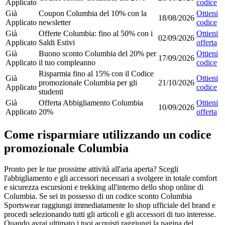
Applicato
codice
Già
Coupon Columbia del 10% con la
Ottieni
18/08/2026
Applicato
newsletter
codice
Già
Offerte Columbia: fino al 50% con i
Ottieni
02/09/2026
Applicato
Saldi Estivi
offerta
Già
Buono sconto Columbia del 20% per
Ottieni
17/09/2026
Applicato
il tuo compleanno
codice
Risparmia fino al 15% con il Codice
Già
Ottieni
promozionale Columbia per gli
21/10/2026
Applicato
codice
studenti
Già
Offerta Abbigliamento Columbia
Ottieni
10/09/2026
Applicato
20%
offerta
Come risparmiare utilizzando un codice
promozionale Columbia
Pronto per le tue prossime attività all'aria aperta? Scegli
l'abbigliamento e gli accessori necessari a svolgere in totale comfort
e sicurezza escursioni e trekking all'interno dello shop online di
Columbia. Se sei in possesso di un codice sconto Columbia
Sportswear raggiungi immediatamente lo shop ufficiale del brand e
procedi selezionando tutti gli articoli e gli accessori di tuo interesse.
Quando avrai ultimato i tuoi acquisti raggiungi la pagina del