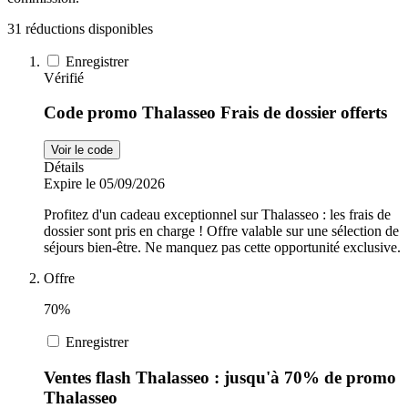
31 réductions disponibles
Sports et
adidas
Fitness
Enregistrer
Vérifié
i-Run
Code promo Thalasseo Frais de dossier offerts
Voitures et
motocyclettes
Voir le code
Uber Eats
Détails
Expire le 05/09/2026
Profitez d'un cadeau exceptionnel sur Thalasseo : les frais de
Cdiscount
dossier sont pris en charge ! Offre valable sur une sélection de
séjours bien-être. Ne manquez pas cette opportunité exclusive.
Offre
TikTok Shop
70%
Enregistrer
Ventes flash Thalasseo : jusqu'à 70% de promo
Thalasseo