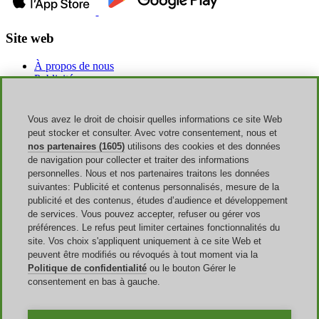
Site web
À propos de nous
Publicité
Discoup Rewards
Contacts
FAQ
Vous avez le droit de choisir quelles informations ce site Web
CGU
peut stocker et consulter. Avec votre consentement, nous et
Mentions légales
nos partenaires (1605)
utilisons des cookies et des données
Transparence
de navigation pour collecter et traiter des informations
Équipe Discoup
personnelles. Nous et nos partenaires traitons les données
Nouvelles
suivantes: Publicité et contenus personnalisés, mesure de la
Tous les magasins
publicité et des contenus, études d’audience et développement
Toutes les catégories
de services. Vous pouvez accepter, refuser ou gérer vos
Guide des réductions
préférences. Le refus peut limiter certaines fonctionnalités du
site. Vos choix s'appliquent uniquement à ce site Web et
Événements
peuvent être modifiés ou révoqués à tout moment via la
Politique de confidentialité
ou le bouton Gérer le
Rentrée Scolaire
consentement en bas à gauche.
French Days
Amazon Prime Day
Halloween