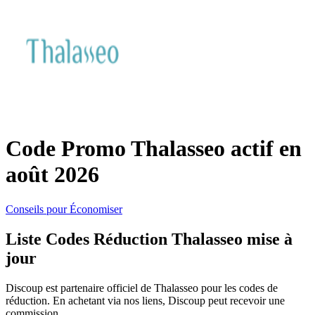
SHEIN
Vêtements et
ManoMano
chaussures
VistaPrint
Maison et
Jardin
Code Promo Thalasseo actif en
Samsung
août 2026
Vacances et
Guess
transport
Conseils pour Économiser
Liste Codes Réduction Thalasseo mise à
Europcar
jour
Beauté et
santé
Discoup est partenaire officiel de Thalasseo pour les codes de
Autodoc
réduction. En achetant via nos liens, Discoup peut recevoir une
commission.