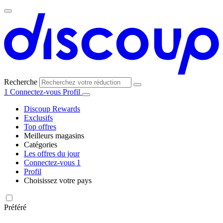
Recherche
1
Connectez-vous
Profil
Discoup Rewards
Exclusifs
Top offres
Meilleurs magasins
Catégories
Tous les
Les offres du jour
Toutes les
magasins
AliExpress
Connectez-vous
1
catégories
Profil
Choisissez votre pays
United
United
Italia
España
Deutschland
Brasil
Global
Amazon
Technologie
States
Kingdom
et
Préféré
électronique