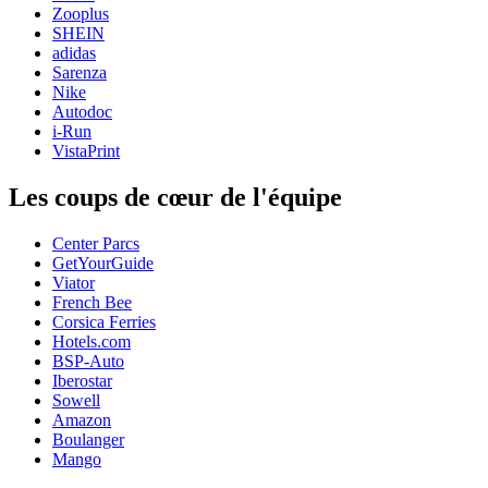
Zooplus
SHEIN
adidas
Sarenza
Nike
Autodoc
i-Run
VistaPrint
Les coups de cœur de l'équipe
Center Parcs
GetYourGuide
Viator
French Bee
Corsica Ferries
Hotels.com
BSP-Auto
Iberostar
Sowell
Amazon
Boulanger
Mango