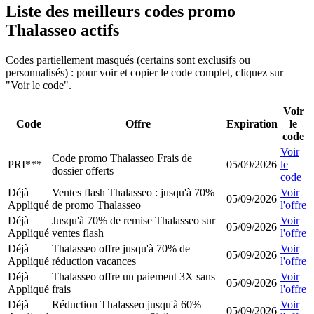
Liste des meilleurs codes promo
Thalasseo actifs
Codes partiellement masqués (certains sont exclusifs ou
personnalisés) : pour voir et copier le code complet, cliquez sur
"Voir le code".
Voir
Code
Offre
Expiration
le
code
Voir
Code promo Thalasseo Frais de
PRI***
05/09/2026
le
dossier offerts
code
Déjà
Ventes flash Thalasseo : jusqu'à 70%
Voir
05/09/2026
Appliqué
de promo Thalasseo
l'offre
Déjà
Jusqu'à 70% de remise Thalasseo sur
Voir
05/09/2026
Appliqué
ventes flash
l'offre
Déjà
Thalasseo offre jusqu'à 70% de
Voir
05/09/2026
Appliqué
réduction vacances
l'offre
Déjà
Thalasseo offre un paiement 3X sans
Voir
05/09/2026
Appliqué
frais
l'offre
Déjà
Réduction Thalasseo jusqu'à 60%
Voir
05/09/2026