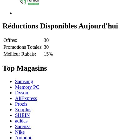
Réductions Disponibles Aujourd'hui
Offres:
30
Promotions Totales:
30
Meilleur Rabais:
15%
Top Magasins
Samsung
Memory PC
Dyson
AliExpress
Prozis
Zooplus
SHEIN
adidas
Sarenza
Nike
Autodoc