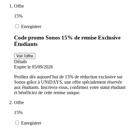
Offre
Sports et
adidas
15%
Fitness
Enregistrer
i-Run
Code promo Sonos 15% de remise Exclusive
Voitures et
Étudiants
motocyclettes
Uber Eats
Voir l'offre
Détails
Expire le 05/09/2026
Cdiscount
Profitez dès aujourd’hui de 15% de réduction exclusive sur
Sonos grâce à UNiDAYS, une offre spécialement réservée
aux étudiants. Inscrivez-vous, confirmez votre statut étudiant
et bénéficiez de cette remise unique.
TikTok Shop
Offre
15%
Enregistrer