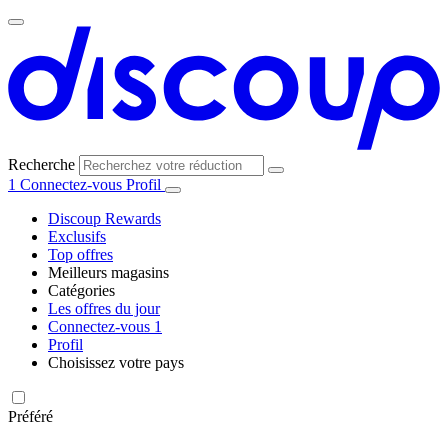
Recherche
1
Connectez-vous
Profil
Discoup Rewards
Exclusifs
Top offres
Meilleurs magasins
Catégories
Tous les
Les offres du jour
Toutes les
magasins
AliExpress
Connectez-vous
1
catégories
Profil
Choisissez votre pays
United
United
Italia
España
Deutschland
Brasil
Global
Amazon
Technologie
States
Kingdom
et
Préféré
électronique