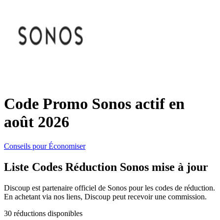
SHEIN
Vêtements et
ManoMano
chaussures
VistaPrint
Maison et
Jardin
Code Promo Sonos actif en
Samsung
août 2026
Vacances et
Guess
transport
Conseils pour Économiser
Liste Codes Réduction Sonos mise à jour
Europcar
Beauté et
Discoup est partenaire officiel de Sonos pour les codes de réduction.
santé
En achetant via nos liens, Discoup peut recevoir une commission.
Autodoc
30 réductions disponibles