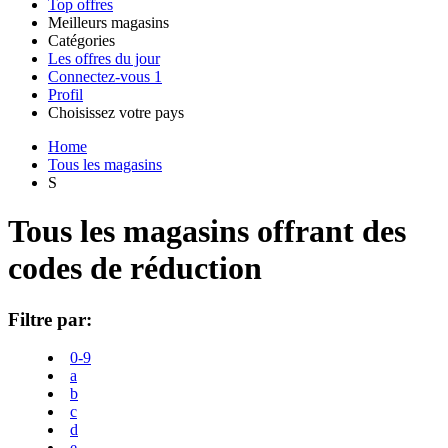
Top offres
Meilleurs magasins
Catégories
Tous les
Les offres du jour
Toutes les
magasins
AliExpress
Connectez-vous
1
catégories
Profil
Choisissez votre pays
United
United
Italia
España
Deutschland
Brasil
Global
Amazon
Technologie
Home
States
Kingdom
et
Tous les magasins
électronique
S
SHEIN
Tous les magasins offrant des
codes de réduction
Vêtements et
ManoMano
chaussures
Filtre par:
VistaPrint
0-9
Maison et
a
Jardin
b
c
Samsung
d
e