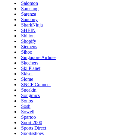
Salomon
Samsung
Sarenza
Saucony
TikTok Shop
SharkNinja
SHEIN
Shilton
Shopify
Siemens
Sihoo
Singapore Airlines
Skechers
Ski Planet
Skiset
Slome
SNCF Connect
Sneakin
Songmics
Sonos
Sosh
Sowell
Spartoo
Sport 2000
Sports Direct
Sportsshoes