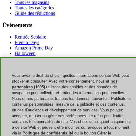
Tous les magasins
Toutes les catégories
Guide des réductions
Événements
Rentrée Scolaire
French Days
Amazon Prime Day
Halloween
Discoup ® opéré par TIKATO ©2013-2026. Tous les droits sont
réservés. VAT 03836750244 |
Politique de confidentialité
-
Politique
de cookies
-
Gestion des Cookies
Vous avez le droit de choisir quelles informations ce site Web peut
stocker et consulter. Avec votre consentement, nous et
nos
Discoup® est un portail de codes promotionnels pour la France.
partenaires (1605)
utilisons des cookies et des données de
Offres actualisées pour les achats en ligne en France.
navigation pour collecter et traiter des informations personnelles.
Nous et nos partenaires traitons les données suivantes: Publicité et
Économisez sur vos achats en profitant des codes promo et des
contenus personnalisés, mesure de la publicité et des contenus,
offres du jour !
études d’audience et développement de services. Vous pouvez
accepter, refuser ou gérer vos préférences. Le refus peut limiter
certaines fonctionnalités du site. Vos choix s'appliquent uniquement
à ce site Web et peuvent être modifiés ou révoqués à tout moment
via la
Politique de confidentialité
ou le bouton Gérer le