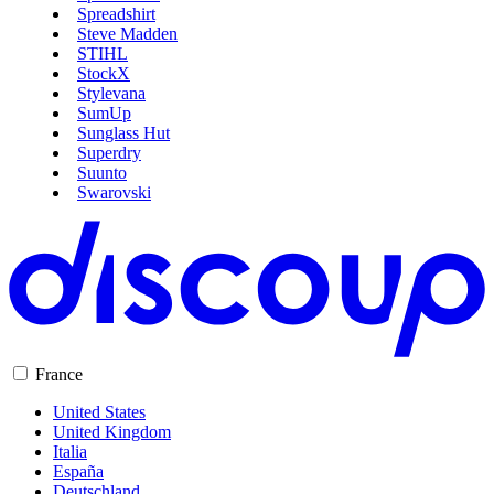
Spreadshirt
Steve Madden
STIHL
StockX
Stylevana
SumUp
Sunglass Hut
Superdry
Suunto
Swarovski
France
United States
United Kingdom
Italia
España
Deutschland