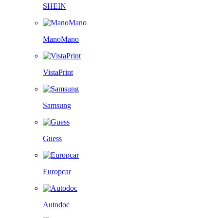
SHEIN
ManoMano
VistaPrint
Samsung
Guess
Europcar
Autodoc