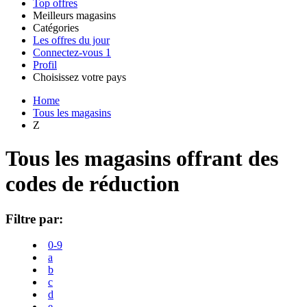
Top offres
Meilleurs magasins
Catégories
Tous les
Les offres du jour
Toutes les
magasins
AliExpress
Connectez-vous
1
catégories
Profil
Choisissez votre pays
United
United
Italia
España
Deutschland
Brasil
Global
Amazon
Technologie
Home
States
Kingdom
et
Tous les magasins
électronique
Z
SHEIN
Tous les magasins offrant des
codes de réduction
Vêtements et
ManoMano
chaussures
Filtre par:
VistaPrint
0-9
Maison et
a
Jardin
b
c
Samsung
d
e