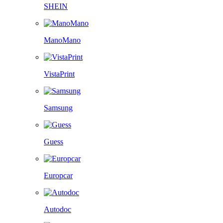
SHEIN
ManoMano
VistaPrint
Samsung
Guess
Europcar
Autodoc