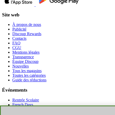
Site web
À propos de nous
Publicité
Discoup Rewards
Contacts
FAQ
CGU
Mentions légales
Transparence
Équipe Discoup
Nouvelles
Tous les magasins
Toutes les catégories
Guide des réductions
Événements
Rentrée Scolaire
French Days
Amazon Prime Day
Halloween