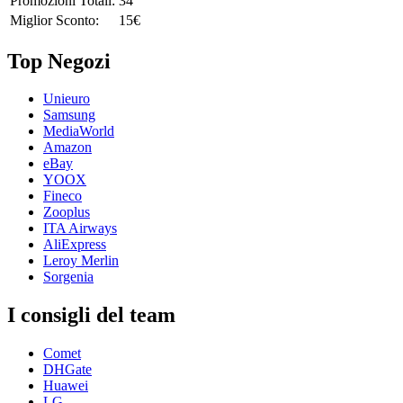
Promozioni Totali:
34
Miglior Sconto:
15€
Top Negozi
Unieuro
Samsung
MediaWorld
Amazon
eBay
YOOX
Fineco
Zooplus
ITA Airways
AliExpress
Leroy Merlin
Sorgenia
I consigli del team
Comet
DHGate
Huawei
LG