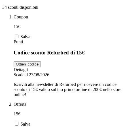
34 sconti disponibili
Zooplus
Coupon
Auto e Moto
15€
Alpitour
Salva
Punti
Salute e
Farmacia
Codice sconto Refurbed di 15€
Privé by
Ottieni codice
Zalando
Scarpe
Dettagli
Scade il 23/08/2026
Iscriviti alla newsletter di Refurbed per ricevere un codice
adidas
sconto di 15€ valido sul tuo primo ordine di 200€ nello store
online!
Unieuro
Offerta
15€
Salva