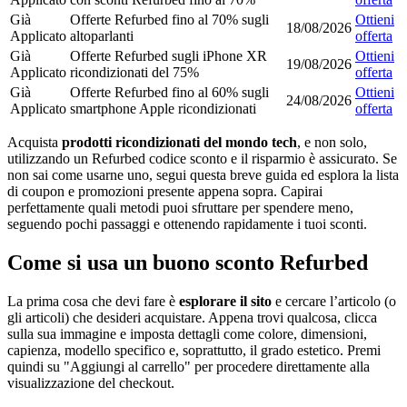
Già
Offerte Refurbed fino al 70% sugli
Ottieni
18/08/2026
Applicato
altoparlanti
offerta
Già
Offerte Refurbed sugli iPhone XR
Ottieni
19/08/2026
Applicato
ricondizionati del 75%
offerta
Già
Offerte Refurbed fino al 60% sugli
Ottieni
24/08/2026
Applicato
smartphone Apple ricondizionati
offerta
Acquista
prodotti ricondizionati del mondo tech
, e non solo,
utilizzando un Refurbed codice sconto e il risparmio è assicurato. Se
non sai come usarne uno, segui questa breve guida ed esplora la lista
di coupon e promozioni presente appena sopra. Capirai
perfettamente quali metodi puoi sfruttare per spendere meno,
seguendo pochi passaggi e ottenendo rapidamente i tuoi sconti.
Come si usa un buono sconto Refurbed
La prima cosa che devi fare è
esplorare il sito
e cercare l’articolo (o
gli articoli) che desideri acquistare. Appena trovi qualcosa, clicca
sulla sua immagine e imposta dettagli come colore, dimensioni,
capienza, modello specifico e, soprattutto, il grado estetico. Premi
quindi su "Aggiungi al carrello" per procedere direttamente alla
visualizzazione del checkout.