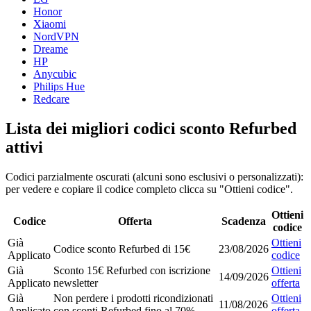
Honor
Xiaomi
NordVPN
Dreame
HP
Anycubic
Philips Hue
Redcare
Lista dei migliori codici sconto Refurbed
attivi
Codici parzialmente oscurati (alcuni sono esclusivi o personalizzati):
per vedere e copiare il codice completo clicca su "Ottieni codice".
Ottieni
Codice
Offerta
Scadenza
codice
Già
Ottieni
Codice sconto Refurbed di 15€
23/08/2026
Applicato
codice
Già
Sconto 15€ Refurbed con iscrizione
Ottieni
14/09/2026
Applicato
newsletter
offerta
Già
Non perdere i prodotti ricondizionati
Ottieni
11/08/2026
Applicato
con sconti Refurbed fino al 70%
offerta