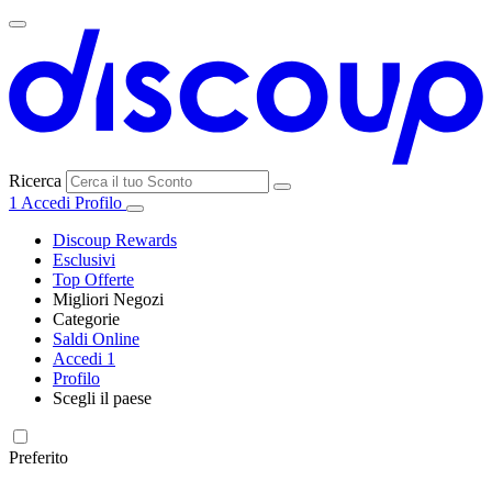
Ricerca
1
Accedi
Profilo
Discoup Rewards
Esclusivi
Top Offerte
Migliori Negozi
Categorie
Tutti i
Saldi Online
Tutte le
negozi
SHEIN
Accedi
1
categorie
Profilo
Elettronica e
Scegli il paese
Informatica
United
United
France
España
Deutschland
Brasil
Global
MediaWorld
States
Kingdom
Preferito