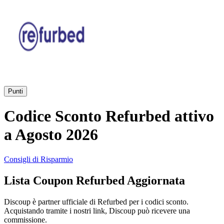
AliExpress
Abbigliamento
e Accessori
eBay
Casa e
Amazon
Giardino
Punti
YOOX
Codice Sconto Refurbed attivo
Vacanze e
Hotel
a Agosto 2026
ITA Airways
Consigli di Risparmio
Cosmetici e
Lista Coupon Refurbed Aggiornata
Profumi
Samsung
Discoup è partner ufficiale di Refurbed per i codici sconto.
Acquistando tramite i nostri link, Discoup può ricevere una
Trasporti
Fineco
commissione.