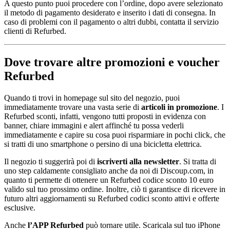
A questo punto puoi procedere con l’ordine, dopo avere selezionato
il metodo di pagamento desiderato e inserito i dati di consegna. In
caso di problemi con il pagamento o altri dubbi, contatta il servizio
clienti di Refurbed.
Dove trovare altre promozioni e voucher
Refurbed
Quando ti trovi in homepage sul sito del negozio, puoi
immediatamente trovare una vasta serie di
articoli in promozione
. I
Refurbed sconti, infatti, vengono tutti proposti in evidenza con
banner, chiare immagini e alert affinché tu possa vederli
immediatamente e capire su cosa puoi risparmiare in pochi click, che
si tratti di uno smartphone o persino di una bicicletta elettrica.
Il negozio ti suggerirà poi di
iscriverti alla newsletter
. Si tratta di
uno step caldamente consigliato anche da noi di Discoup.com, in
quanto ti permette di ottenere un Refurbed codice sconto 10 euro
valido sul tuo prossimo ordine. Inoltre, ciò ti garantisce di ricevere in
futuro altri aggiornamenti su Refurbed codici sconto attivi e offerte
esclusive.
Anche
l’APP Refurbed
può tornare utile. Scaricala sul tuo iPhone