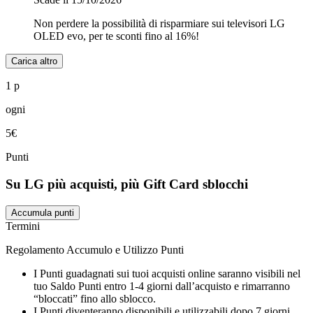
Non perdere la possibilità di risparmiare sui televisori LG
OLED evo, per te sconti fino al 16%!
Carica altro
1 p
ogni
5€
Punti
Su LG più acquisti, più Gift Card sblocchi
Accumula punti
Termini
Regolamento Accumulo e Utilizzo Punti
I Punti guadagnati sui tuoi acquisti online saranno visibili nel
tuo Saldo Punti entro 1-4 giorni dall’acquisto e rimarranno
“bloccati” fino allo sblocco.
I Punti diventeranno disponibili e utilizzabili dopo 7 giorni