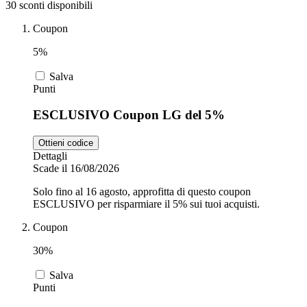
30 sconti disponibili
Coupon
Zooplus
Auto e Moto
5%
Salva
Alpitour
Punti
Salute e
ESCLUSIVO Coupon LG del 5%
Farmacia
Ottieni codice
Privé by
Dettagli
Zalando
Scarpe
Scade il 16/08/2026
Solo fino al 16 agosto, approfitta di questo coupon
ESCLUSIVO per risparmiare il 5% sui tuoi acquisti.
adidas
Coupon
30%
Unieuro
Salva
Punti