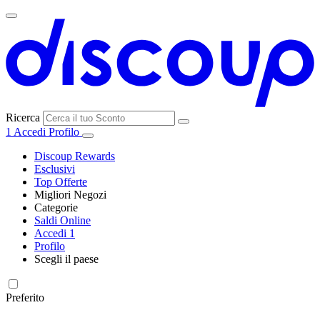
Ricerca
1
Accedi
Profilo
Discoup Rewards
Esclusivi
Top Offerte
Migliori Negozi
Categorie
Tutti i
Saldi Online
Tutte le
negozi
SHEIN
Accedi
1
categorie
Profilo
Elettronica e
Scegli il paese
Informatica
United
United
France
España
Deutschland
Brasil
Global
MediaWorld
States
Kingdom
Preferito