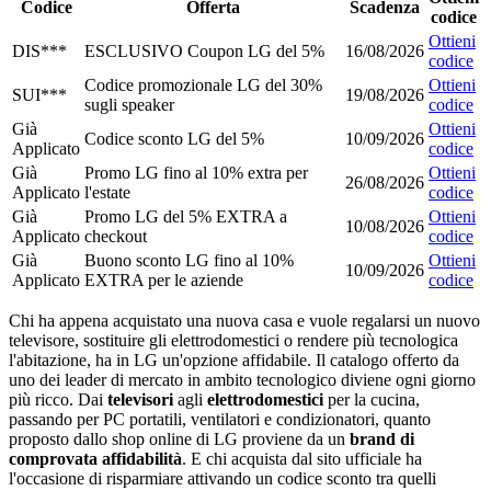
Codice
Offerta
Scadenza
codice
Ottieni
DIS***
ESCLUSIVO Coupon LG del 5%
16/08/2026
codice
Codice promozionale LG del 30%
Ottieni
SUI***
19/08/2026
sugli speaker
codice
Già
Ottieni
Codice sconto LG del 5%
10/09/2026
Applicato
codice
Già
Promo LG fino al 10% extra per
Ottieni
26/08/2026
Applicato
l'estate
codice
Già
Promo LG del 5% EXTRA a
Ottieni
10/08/2026
Applicato
checkout
codice
Già
Buono sconto LG fino al 10%
Ottieni
10/09/2026
Applicato
EXTRA per le aziende
codice
Chi ha appena acquistato una nuova casa e vuole regalarsi un nuovo
televisore, sostituire gli elettrodomestici o rendere più tecnologica
l'abitazione, ha in LG un'opzione affidabile. Il catalogo offerto da
uno dei leader di mercato in ambito tecnologico diviene ogni giorno
più ricco. Dai
televisori
agli
elettrodomestici
per la cucina,
passando per PC portatili, ventilatori e condizionatori, quanto
proposto dallo shop online di LG proviene da un
brand di
comprovata affidabilità
. E chi acquista dal sito ufficiale ha
l'occasione di risparmiare attivando un codice sconto tra quelli