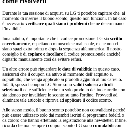
come risolverli
Durante la tua sessione di acquisti su LG ti potrebbe capitare che, al
momento di inserire il buono sconto, questo non funzioni. In tal caso
è necessario
verificare quali siano i problemi
che ne determinano
l’invalidità.
Innanzitutto, è importante che il codice promozione LG sia
scritto
correttamente
, rispettando minuscole e maiuscole, e che non ci
siano spazi extra prima o dopo la sequenza alfanumerica. Il nostro
consiglio è di
copiare e incollare
il codice promozionale anziché
digitarlo manualmente così da evitare refusi.
Un altro errore può riguardare le
date di validità
: in questo caso,
assicurati che il coupon sia attivo al momento dell’acquisto e,
soprattutto, che venga applicato ai prodotti aggiunti al tuo carrello.
Infatti, spesso i coupon LG Store sono
validi solo su articoli
selezionati
ed è sufficiente che un solo prodotto del tuo carrello non
sia idoneo per invalidare lo sconto su tutto l'ordine. Provvedi ad
eliminare tale articolo e riprova ad applicare il codice sconto.
Allo stesso modo, il buono sconto potrebbe non convalidarsi perché
può essere utilizzato solo dai membri iscritti al programma fedeltà o
da coloro che hanno effettuato la registrazione alla newsletter. Infine,
ricorda che non sempre i coupon sconto LG sono
cumulabili
con