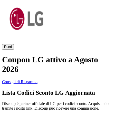
AliExpress
Abbigliamento
e Accessori
eBay
Casa e
Amazon
Giardino
Punti
YOOX
Coupon LG attivo a Agosto
Vacanze e
Hotel
2026
ITA Airways
Consigli di Risparmio
Cosmetici e
Lista Codici Sconto LG Aggiornata
Profumi
Samsung
Discoup è partner ufficiale di LG per i codici sconto. Acquistando
tramite i nostri link, Discoup può ricevere una commissione.
Trasporti
Fineco