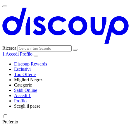
Ricerca
1
Accedi
Profilo
Discoup Rewards
Esclusivi
Top Offerte
Migliori Negozi
Categorie
Tutti i
Saldi Online
Tutte le
negozi
SHEIN
Accedi
1
categorie
Profilo
Elettronica e
Scegli il paese
Informatica
United
United
France
España
Deutschland
Brasil
Global
MediaWorld
States
Kingdom
Preferito