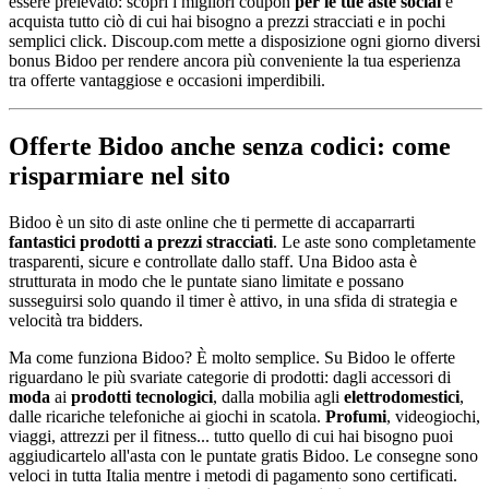
essere prelevato: scopri i migliori coupon
per le tue aste social
e
acquista tutto ciò di cui hai bisogno a prezzi stracciati e in pochi
semplici click. Discoup.com mette a disposizione ogni giorno diversi
bonus Bidoo per rendere ancora più conveniente la tua esperienza
tra offerte vantaggiose e occasioni imperdibili.
Offerte Bidoo anche senza codici: come
risparmiare nel sito
Bidoo è un sito di aste online che ti permette di accaparrarti
fantastici prodotti a prezzi stracciati
. Le aste sono completamente
trasparenti, sicure e controllate dallo staff. Una Bidoo asta è
strutturata in modo che le puntate siano limitate e possano
susseguirsi solo quando il timer è attivo, in una sfida di strategia e
velocità tra bidders.
Ma come funziona Bidoo? È molto semplice. Su Bidoo le offerte
riguardano le più svariate categorie di prodotti: dagli accessori di
moda
ai
prodotti tecnologici
, dalla mobilia agli
elettrodomestici
,
dalle ricariche telefoniche ai giochi in scatola.
Profumi
, videogiochi,
viaggi, attrezzi per il fitness... tutto quello di cui hai bisogno puoi
aggiudicartelo all'asta con le puntate gratis Bidoo. Le consegne sono
veloci in tutta Italia mentre i metodi di pagamento sono certificati.