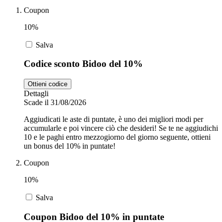
Coupon
10%
Zooplus
Auto e Moto
Salva
Alpitour
Codice sconto Bidoo del 10%
Salute e
Ottieni codice
Farmacia
Dettagli
Scade il 31/08/2026
Privé by
Zalando
Scarpe
Aggiudicati le aste di puntate, è uno dei migliori modi per
accumularle e poi vincere ciò che desideri! Se te ne aggiudichi
10 e le paghi entro mezzogiorno del giorno seguente, ottieni
un bonus del 10% in puntate!
adidas
Coupon
10%
Unieuro
Salva
Coupon Bidoo del 10% in puntate