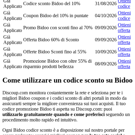
Già
Ottieni
Codice sconto Bidoo del 10%
31/08/2026
Applicato
codice
Già
Ottieni
Coupon Bidoo del 10% in puntate
04/10/2026
Applicato
codice
Già
Ottieni
Promo Bidoo con sconti fino al 70%
09/09/2026
Applicato
offerta
Già
Ottieni
Offerta Bidoo 60% di Sconto
09/09/2026
Applicato
offerta
Già
Ottieni
Offerte Bidoo Sconti fino al 55%
10/09/2026
Applicato
offerta
Già
Promozione Bidoo con oltre 55% di
Ottieni
08/09/2026
Applicato
risparmio prodotti bellezza
offerta
Come utilizzare un codice sconto su Bidoo
Discoup.com monitora costantemente la rete e seleziona per te i
migliori Bidoo coupon e i codici sconto di altri portali in modo da
assicurarti sempre la migliore convenienza sui tuoi acquisti. Il tuo
codice promozione Bidoo ti aspetta su Discoup.com: puoi
utilizzarlo gratuitamente quando e come preferisci
seguendo un
procedimento molto rapido ed intuitivo.
Ogni Bidoo codice sconto è a disposizione sul nostro portale per