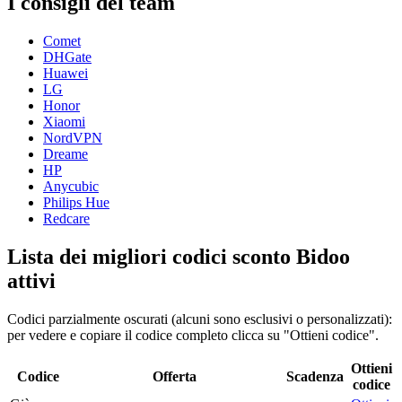
I consigli del team
Comet
DHGate
Huawei
LG
Honor
Xiaomi
NordVPN
Dreame
HP
Anycubic
Philips Hue
Redcare
Lista dei migliori codici sconto Bidoo
attivi
Codici parzialmente oscurati (alcuni sono esclusivi o personalizzati):
per vedere e copiare il codice completo clicca su "Ottieni codice".
Ottieni
Codice
Offerta
Scadenza
codice