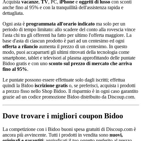
Acquista
vacanze
,
TV
, PC,
iPhone
e
oggetti di lusso
con sconti
anche fino al 95% e con la tranquillità dell'assistenza rapida e
dettagliata.
Ogni asta è
programmata all'orario indicato
ma solo per un
periodo di tempo limitato: allo scadere del conto alla rovescia vince
l'asta chi tra gli offerenti ha fatto per ultimo l'offerta maggiore. La
base d'asta di ciascun prodotto è pari ad un centesimo ed ogni
offerta a rilancio
aumenta il prezzo di un centesimo. In questo
modo, puoi accaparrarti gli ultimi ritrovati della tecnologia come
smartphone, tablet e televisori al plasma approfittando delle puntate
Bidoo gratis e con uno
sconto sul prezzo di mercato che arriva
fino al 95%
.
Le puntate possono essere effettuate solo dagli iscritti; effettua
quindi la Bidoo
iscrizione gratis
o, se preferisci, acquista i prodotti
a prezzo fisso nello Shop Bidoo. Il risparmio è in ogni caso garantito
grazie ad un codice promozione Bidoo distribuito da Discoup.com.
Dove trovare i migliori coupon Bidoo
La competizione con i Bidoo buoni spesa gratuiti di Discoup.com è
ancora più avvincente. Tutti i prodotti in vendita sono
nuovi,
originali e garantiti
: aggiudicati il tuo oggetto preferito al prezzo