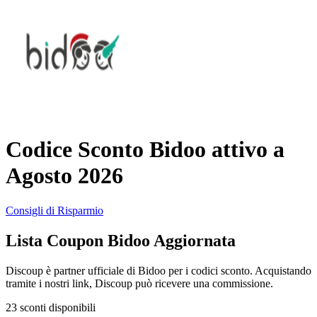
AliExpress
Abbigliamento
e Accessori
eBay
Casa e
Amazon
Giardino
Codice Sconto Bidoo attivo a
YOOX
Agosto 2026
Vacanze e
Hotel
Consigli di Risparmio
ITA Airways
Lista Coupon Bidoo Aggiornata
Cosmetici e
Profumi
Samsung
Discoup è partner ufficiale di Bidoo per i codici sconto. Acquistando
tramite i nostri link, Discoup può ricevere una commissione.
Trasporti
23 sconti disponibili
Fineco