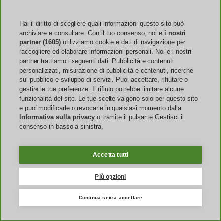
Contatti
FAQ
T&C
Hai il diritto di scegliere quali informazioni questo sito può
Informazioni legali
archiviare e consultare. Con il tuo consenso, noi e
i nostri
Trasparenza
partner (1605)
utilizziamo cookie e dati di navigazione per
Team Discoup
raccogliere ed elaborare informazioni personali. Noi e i nostri
News
partner trattiamo i seguenti dati: Pubblicità e contenuti
Tutti i negozi
personalizzati, misurazione di pubblicità e contenuti, ricerche
Tutte le categorie
sul pubblico e sviluppo di servizi. Puoi accettare, rifiutare o
Guida agli sconti
gestire le tue preferenze. Il rifiuto potrebbe limitare alcune
funzionalità del sito. Le tue scelte valgono solo per questo sito
Eventi
e puoi modificarle o revocarle in qualsiasi momento dalla
Informativa sulla privacy
o tramite il pulsante Gestisci il
Saldi Online
consenso in basso a sinistra.
Back to School
Amazon Prime Day
Halloween
Accetta tutti
Discoup ® è gestito da TIKATO ©2013-2026. Tutti i diritti sono
riservati. P.IVA 03836750244 |
PRIVACY
-
COOKIE
-
Gestisci
Più opzioni
Cookie
Continua senza accettare
Discoup® è un portale di codici sconto per l'Italia. Offerte
aggiornate per lo shopping online italiano.