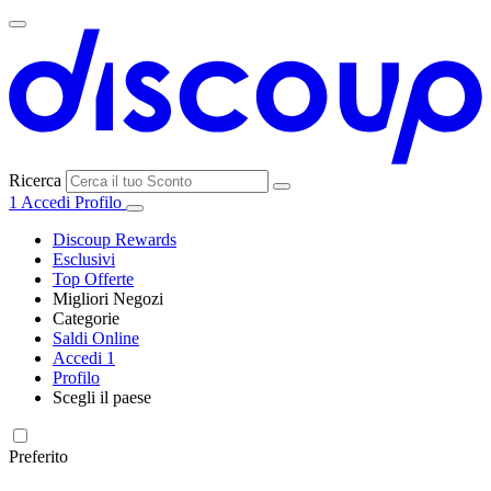
Ricerca
1
Accedi
Profilo
Discoup Rewards
Esclusivi
Top Offerte
Migliori Negozi
Categorie
Tutti i
Saldi Online
Tutte le
negozi
SHEIN
Accedi
1
categorie
Profilo
Elettronica e
Scegli il paese
Informatica
United
United
France
España
Deutschland
Brasil
Global
MediaWorld
States
Kingdom
Preferito