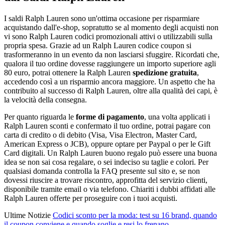
I saldi Ralph Lauren sono un'ottima occasione per risparmiare
acquistando dall'e-shop, sopratutto se al momento degli acquisti non
vi sono Ralph Lauren codici promozionali attivi o utilizzabili sulla
propria spesa. Grazie ad un Ralph Lauren codice coupon si
trasformeranno in un evento da non lasciarsi sfuggire. Ricordati che,
qualora il tuo ordine dovesse raggiungere un importo superiore agli
80 euro, potrai ottenere la Ralph Lauren
spedizione gratuita
,
accedendo così a un risparmio ancora maggiore. Un aspetto che ha
contribuito al successo di Ralph Lauren, oltre alla qualità dei capi, è
la velocità della consegna.
Per quanto riguarda le
forme di pagamento
, una volta applicati i
Ralph Lauren sconti e confermato il tuo ordine, potrai pagare con
carta di credito o di debito (Visa, Visa Electron, Master Card,
American Express o JCB), oppure optare per Paypal o per le Gift
Card digitali. Un Ralph Lauren buono regalo può essere una buona
idea se non sai cosa regalare, o sei indeciso su taglie e colori. Per
qualsiasi domanda controlla la FAQ presente sul sito e, se non
dovessi riuscire a trovare riscontro, approfitta del servizio clienti,
disponibile tramite email o via telefono. Chiariti i dubbi affidati alle
Ralph Lauren offerte per proseguire con i tuoi acquisti.
Ultime Notizie
Codici sconto per la moda: test su 16 brand, quando
il coupon conviene e quando soglie e resi lo frenano