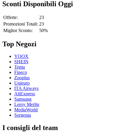
Sconti Disponibili Oggi
Offerte:
23
Promozioni Totali:
23
Miglior Sconto:
50%
Top Negozi
YOOX
SHEIN
Temu
Fineco
Zooplus
Unieuro
ITA Airways
AliExpress
Samsung
Leroy Merlin
MediaWorld
Sorgenia
I consigli del team