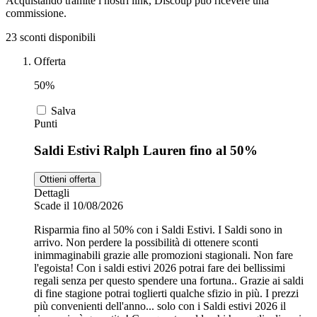
Acquistando tramite i nostri link, Discoup può ricevere una
commissione.
23 sconti disponibili
Zooplus
Auto e Moto
Offerta
50%
Alpitour
Salute e
Salva
Farmacia
Punti
Saldi Estivi Ralph Lauren fino al 50%
Privé by
Zalando
Scarpe
Ottieni offerta
Dettagli
Scade il 10/08/2026
adidas
Risparmia fino al 50% con i Saldi Estivi. I Saldi sono in
arrivo. Non perdere la possibilità di ottenere sconti
inimmaginabili grazie alle promozioni stagionali. Non fare
Unieuro
l'egoista! Con i saldi estivi 2026 potrai fare dei bellissimi
regali senza per questo spendere una fortuna.. Grazie ai saldi
di fine stagione potrai toglierti qualche sfizio in più. I prezzi
più convenienti dell'anno... solo con i Saldi estivi 2026 il