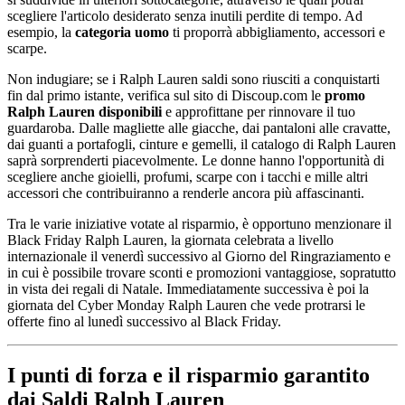
scegliere l'articolo desiderato senza inutili perdite di tempo. Ad
esempio, la
categoria uomo
ti proporrà abbigliamento, accessori e
scarpe.
Non indugiare; se i Ralph Lauren saldi sono riusciti a conquistarti
fin dal primo istante, verifica sul sito di Discoup.com le
promo
Ralph Lauren disponibili
e approfittane per rinnovare il tuo
guardaroba. Dalle magliette alle giacche, dai pantaloni alle cravatte,
dai guanti a portafogli, cinture e gemelli, il catalogo di Ralph Lauren
saprà sorprenderti piacevolmente. Le donne hanno l'opportunità di
scegliere anche gioielli, profumi, scarpe con i tacchi e mille altri
accessori che contribuiranno a renderle ancora più affascinanti.
Tra le varie iniziative votate al risparmio, è opportuno menzionare il
Black Friday Ralph Lauren, la giornata celebrata a livello
internazionale il venerdì successivo al Giorno del Ringraziamento e
in cui è possibile trovare sconti e promozioni vantaggiose, sopratutto
in vista dei regali di Natale. Immediatamente successiva è poi la
giornata del Cyber Monday Ralph Lauren che vede protrarsi le
offerte fino al lunedì successivo al Black Friday.
I punti di forza e il risparmio garantito
dai Saldi Ralph Lauren