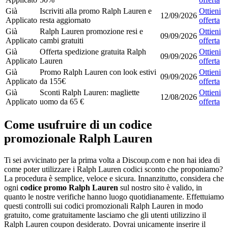
Già
Iscriviti alla promo Ralph Lauren e
Ottieni
12/09/2026
Applicato
resta aggiornato
offerta
Già
Ralph Lauren promozione resi e
Ottieni
09/09/2026
Applicato
cambi gratuiti
offerta
Già
Offerta spedizione gratuita Ralph
Ottieni
09/09/2026
Applicato
Lauren
offerta
Già
Promo Ralph Lauren con look estivi
Ottieni
09/09/2026
Applicato
da 155€
offerta
Già
Sconti Ralph Lauren: magliette
Ottieni
12/08/2026
Applicato
uomo da 65 €
offerta
Come usufruire di un codice
promozionale Ralph Lauren
Ti sei avvicinato per la prima volta a Discoup.com e non hai idea di
come poter utilizzare i Ralph Lauren codici sconto che proponiamo?
La procedura è semplice, veloce e sicura. Innanzitutto, considera che
ogni
codice promo Ralph Lauren
sul nostro sito è valido, in
quanto le nostre verifiche hanno luogo quotidianamente. Effettuiamo
questi controlli sui codici promozionali Ralph Lauren in modo
gratuito, come gratuitamente lasciamo che gli utenti utilizzino il
Ralph Lauren coupon desiderato. Dovrai unicamente inserire il