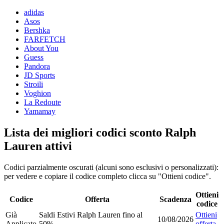
adidas
Asos
Bershka
FARFETCH
About You
Guess
Pandora
JD Sports
Stroili
Voghion
La Redoute
Yamamay
Lista dei migliori codici sconto Ralph
Lauren attivi
Codici parzialmente oscurati (alcuni sono esclusivi o personalizzati):
per vedere e copiare il codice completo clicca su "Ottieni codice".
Ottieni
Codice
Offerta
Scadenza
codice
Già
Saldi Estivi Ralph Lauren fino al
Ottieni
10/08/2026
Applicato
50%
offerta