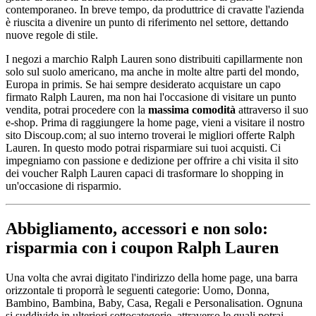
contemporaneo. In breve tempo, da produttrice di cravatte l'azienda
è riuscita a divenire un punto di riferimento nel settore, dettando
nuove regole di stile.
I negozi a marchio Ralph Lauren sono distribuiti capillarmente non
solo sul suolo americano, ma anche in molte altre parti del mondo,
Europa in primis. Se hai sempre desiderato acquistare un capo
firmato Ralph Lauren, ma non hai l'occasione di visitare un punto
vendita, potrai procedere con la
massima comodità
attraverso il suo
e-shop. Prima di raggiungere la home page, vieni a visitare il nostro
sito Discoup.com; al suo interno troverai le migliori offerte Ralph
Lauren. In questo modo potrai risparmiare sui tuoi acquisti. Ci
impegniamo con passione e dedizione per offrire a chi visita il sito
dei voucher Ralph Lauren capaci di trasformare lo shopping in
un'occasione di risparmio.
Abbigliamento, accessori e non solo:
risparmia con i coupon Ralph Lauren
Una volta che avrai digitato l'indirizzo della home page, una barra
orizzontale ti proporrà le seguenti categorie: Uomo, Donna,
Bambino, Bambina, Baby, Casa, Regali e Personalisation. Ognuna
si suddivide in ulteriori sottocategorie, attraverso le quali potrai