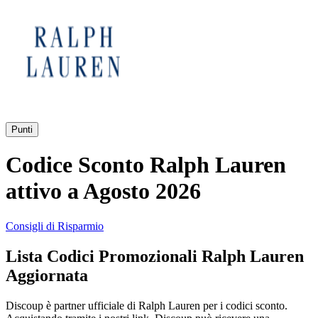
AliExpress
Abbigliamento
e Accessori
eBay
Casa e
Amazon
Giardino
Punti
YOOX
Codice Sconto Ralph Lauren
Vacanze e
Hotel
attivo a Agosto 2026
ITA Airways
Consigli di Risparmio
Cosmetici e
Lista Codici Promozionali Ralph Lauren
Profumi
Samsung
Aggiornata
Discoup è partner ufficiale di Ralph Lauren per i codici sconto.
Trasporti
Fineco