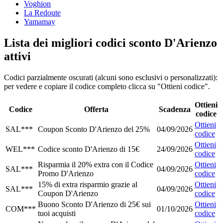
Voghion
La Redoute
Yamamay
Lista dei migliori codici sconto D'Arienzo
attivi
Codici parzialmente oscurati (alcuni sono esclusivi o personalizzati):
per vedere e copiare il codice completo clicca su "Ottieni codice".
Ottieni
Codice
Offerta
Scadenza
codice
Ottieni
SAL***
Coupon Sconto D'Arienzo del 25%
04/09/2026
codice
Ottieni
WEL***
Codice sconto D'Arienzo di 15€
24/09/2026
codice
Risparmia il 20% extra con il Codice
Ottieni
SAL***
04/09/2026
Promo D'Arienzo
codice
15% di extra risparmio grazie al
Ottieni
SAL***
04/09/2026
Coupon D'Arienzo
codice
Buono Sconto D'Arienzo di 25€ sui
Ottieni
COM***
01/10/2026
tuoi acquisti
codice