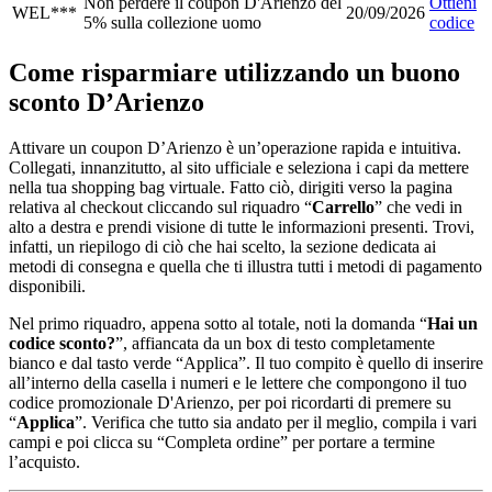
Non perdere il coupon D'Arienzo del
Ottieni
WEL***
20/09/2026
5% sulla collezione uomo
codice
Come risparmiare utilizzando un buono
sconto D’Arienzo
Attivare un coupon D’Arienzo è un’operazione rapida e intuitiva.
Collegati, innanzitutto, al sito ufficiale e seleziona i capi da mettere
nella tua shopping bag virtuale. Fatto ciò, dirigiti verso la pagina
relativa al checkout cliccando sul riquadro “
Carrello
” che vedi in
alto a destra e prendi visione di tutte le informazioni presenti. Trovi,
infatti, un riepilogo di ciò che hai scelto, la sezione dedicata ai
metodi di consegna e quella che ti illustra tutti i metodi di pagamento
disponibili.
Nel primo riquadro, appena sotto al totale, noti la domanda “
Hai un
codice sconto?
”, affiancata da un box di testo completamente
bianco e dal tasto verde “Applica”. Il tuo compito è quello di inserire
all’interno della casella i numeri e le lettere che compongono il tuo
codice promozionale D'Arienzo, per poi ricordarti di premere su
“
Applica
”. Verifica che tutto sia andato per il meglio, compila i vari
campi e poi clicca su “Completa ordine” per portare a termine
l’acquisto.