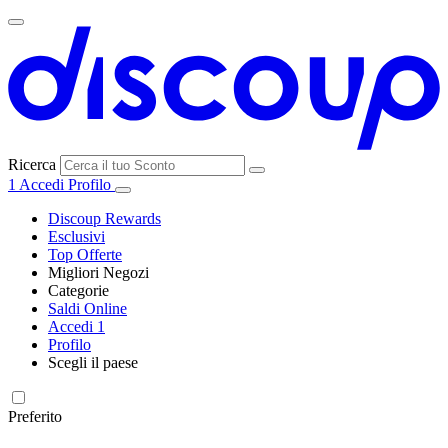
Ricerca
1
Accedi
Profilo
Discoup Rewards
Esclusivi
Top Offerte
Migliori Negozi
Categorie
Tutti i
Saldi Online
Tutte le
negozi
SHEIN
Accedi
1
categorie
Profilo
Elettronica e
Scegli il paese
Informatica
United
United
France
España
Deutschland
Brasil
Global
MediaWorld
States
Kingdom
Preferito