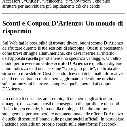
Accessori”, “
Outlet
”, “Pellicceria” e “Showroom”, che puoi
sfruttare per individuare più rapidamente ciò che cerchi.
Sconti e Coupon D’Arienzo: Un mondo di
risparmio
Sul Web hai la possibilità di trovare diversi buoni sconto D’Arienzo
da sfruttare durante le tue sessioni di shopping. Questi si presentano
come brevi stringhe alfanumeriche, che devi inserire all’interno
dell’apposita casella per ottenere uno specifico vantaggio. Un altro
modo per ricevere un
codice sconto D’Arienzo
è quello di digitare
il tuo indirizzo mail nella sezione “Un regalo per te”, dedicata allo
strumento
newsletter
. Così facendo riceverai delle mail informative
che ti consentiranno di rimanere aggiornato sulle ultime novità e
sulle promozioni in arrivo, comprese quelle inerenti ai coupon
D’Arienzo.
Un codice ti consente, ad esempio, di ottenere degli articoli in
omaggio, di azzerare i costi di consegna o di approfittare di sconti
fissi o in percentuale, in base alla tipologia. Un altro ottimo
stratagemma per non perdere nemmeno una delle offerte D’Arienzo
è quello di seguire il brand sulle pagine
social
ufficiali. In particolare
l’azienda possiede un proprio spazio sulle piattaforme Facebook,