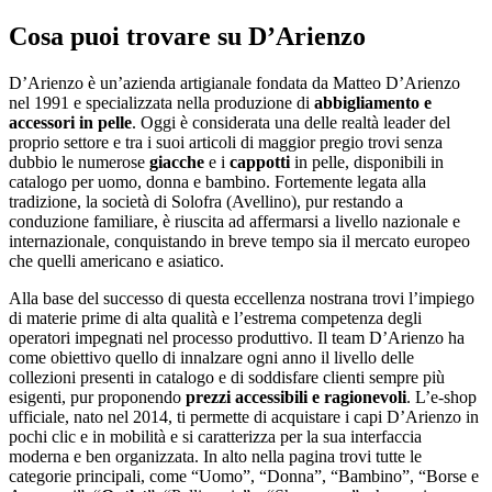
Cosa puoi trovare su D’Arienzo
D’Arienzo è un’azienda artigianale fondata da Matteo D’Arienzo
nel 1991 e specializzata nella produzione di
abbigliamento e
accessori in pelle
. Oggi è considerata una delle realtà leader del
proprio settore e tra i suoi articoli di maggior pregio trovi senza
dubbio le numerose
giacche
e i
cappotti
in pelle, disponibili in
catalogo per uomo, donna e bambino. Fortemente legata alla
tradizione, la società di Solofra (Avellino), pur restando a
conduzione familiare, è riuscita ad affermarsi a livello nazionale e
internazionale, conquistando in breve tempo sia il mercato europeo
che quelli americano e asiatico.
Alla base del successo di questa eccellenza nostrana trovi l’impiego
di materie prime di alta qualità e l’estrema competenza degli
operatori impegnati nel processo produttivo. Il team D’Arienzo ha
come obiettivo quello di innalzare ogni anno il livello delle
collezioni presenti in catalogo e di soddisfare clienti sempre più
esigenti, pur proponendo
prezzi accessibili e ragionevoli
. L’e-shop
ufficiale, nato nel 2014, ti permette di acquistare i capi D’Arienzo in
pochi clic e in mobilità e si caratterizza per la sua interfaccia
moderna e ben organizzata. In alto nella pagina trovi tutte le
categorie principali, come “Uomo”, “Donna”, “Bambino”, “Borse e