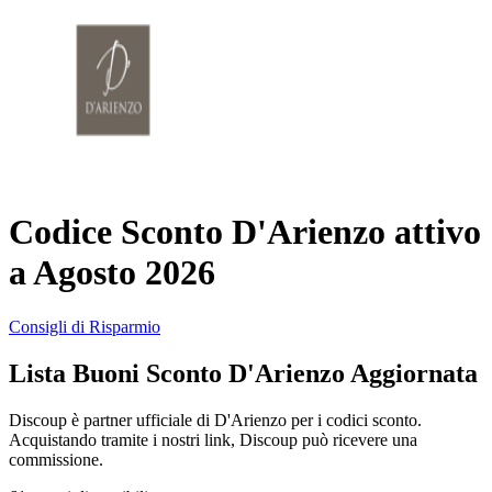
AliExpress
Abbigliamento
e Accessori
eBay
Casa e
Amazon
Giardino
Codice Sconto D'Arienzo attivo
YOOX
a Agosto 2026
Vacanze e
Hotel
Consigli di Risparmio
ITA Airways
Lista Buoni Sconto D'Arienzo Aggiornata
Cosmetici e
Profumi
Samsung
Discoup è partner ufficiale di D'Arienzo per i codici sconto.
Acquistando tramite i nostri link, Discoup può ricevere una
commissione.
Trasporti
Fineco