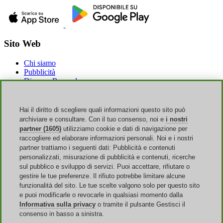
Sito Web
Chi siamo
Pubblicità
Discoup Rewards
Contatti
FAQ
T&C
Hai il diritto di scegliere quali informazioni questo sito può
Informazioni legali
archiviare e consultare. Con il tuo consenso, noi e
i nostri
Trasparenza
partner (1605)
utilizziamo cookie e dati di navigazione per
Team Discoup
raccogliere ed elaborare informazioni personali. Noi e i nostri
News
partner trattiamo i seguenti dati: Pubblicità e contenuti
Tutti i negozi
personalizzati, misurazione di pubblicità e contenuti, ricerche
Tutte le categorie
sul pubblico e sviluppo di servizi. Puoi accettare, rifiutare o
Guida agli sconti
gestire le tue preferenze. Il rifiuto potrebbe limitare alcune
funzionalità del sito. Le tue scelte valgono solo per questo sito
Eventi
e puoi modificarle o revocarle in qualsiasi momento dalla
Informativa sulla privacy
o tramite il pulsante Gestisci il
Saldi Online
consenso in basso a sinistra.
Back to School