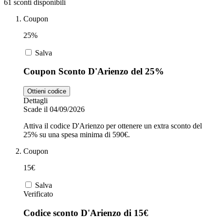
61 sconti disponibili
Coupon
Zooplus
Auto e Moto
25%
Salva
Alpitour
Coupon Sconto D'Arienzo del 25%
Salute e
Farmacia
Ottieni codice
Dettagli
Privé by
Scade il 04/09/2026
Zalando
Scarpe
Attiva il codice D'Arienzo per ottenere un extra sconto del
25% su una spesa minima di 590€.
adidas
Coupon
15€
Unieuro
Salva
Verificato
Codice sconto D'Arienzo di 15€