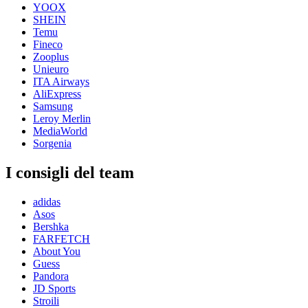
YOOX
SHEIN
Temu
Fineco
Zooplus
Unieuro
ITA Airways
AliExpress
Samsung
Leroy Merlin
MediaWorld
Sorgenia
I consigli del team
adidas
Asos
Bershka
FARFETCH
About You
Guess
Pandora
JD Sports
Stroili