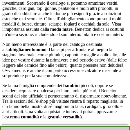
investimenti. Scorrendo il catalogo si potranno ammirare vestiti,
giacche, cardigan, top, gonne, pantaloni e molti altri prodotti, in
grado di soddisfare anche le donne più esigenti grazie a soluzioni
estetiche mai scontate. Oltre all'abbigliamento sono presenti molti
modelli di borse, cinture, sciarpe, foulard e occhiali da sole. Vista
l'importanza assunta dalla
moda mare
, Benetton dedica ai costumi
un'intera sezione, includendo al suo interno bikini e costumi interi.
Non meno interessante è la parte del catalogo destinata
all'
abbigliamento
uomo
. Dai capi per affrontare al meglio la
stagione invernale, come piumini, cappotti e maglie a collo alto, alle
idee per vestire durante la primavera e nel periodo estivo (dalle felpe
leggere alle camicie fino alle t-shirt), quanto presente non deluderà.
Ovviamente, è anche il comparto accessori e calzature maschile a
sorprendere per la sua completezza.
Se la tua famiglia comprende dei
bambini
piccoli, oppure se
desideri acquistare qualcosa per i tuoi amici più cari, i Benetton
sconti del sito ufficiale ti permetteranno di risparmiare notevolmente.
Tra le sezioni dell’e-shop più visitate rientra il reparto maglieria, in
cui fanno bella mostra di sé maglioni in lana, cardigan, girocollo e
altri articoli. Una volta acquistati e indossati potrai apprezzarne
l'
estrema comodità
e la
grande versatilità
.