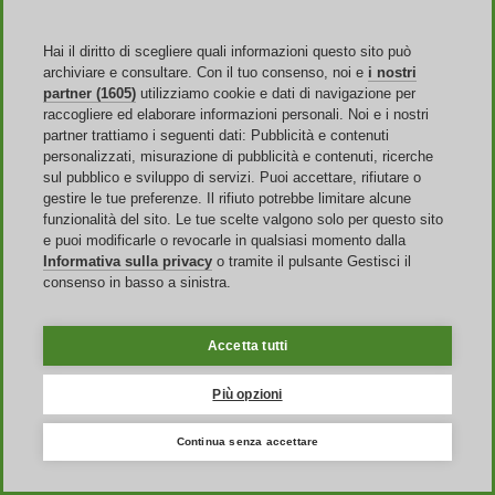
Servizi e sconti Benetton disponibili nel
sito ufficiale
Hai il diritto di scegliere quali informazioni questo sito può
archiviare e consultare. Con il tuo consenso, noi e
i nostri
Per quanto concerne le
spese di spedizione
, tale servizio è gratuito
partner (1605)
utilizziamo cookie e dati di navigazione per
per ordini superiori ai 40 euro, o nei confronti di chi ha approfittato
raccogliere ed elaborare informazioni personali. Noi e i nostri
di un codice promo Benetton che preveda tale promozione. Per
partner trattiamo i seguenti dati: Pubblicità e contenuti
ordini di importo inferiore, invece, il costo da sostenere per l'invio
personalizzati, misurazione di pubblicità e contenuti, ricerche
dei prodotti è pari a 5 euro. La consegna avverrà in un arco di tempo
sul pubblico e sviluppo di servizi. Puoi accettare, rifiutare o
compreso
tra i 2 e i 5 giorni lavorativi
. Potrai controllare lo stato di
gestire le tue preferenze. Il rifiuto potrebbe limitare alcune
avanzamento della spedizione in qualunque momento entrando nella
funzionalità del sito. Le tue scelte valgono solo per questo sito
sezione "Stato dell'ordine", inserendo l'indirizzo email fornito in fase
e puoi modificarle o revocarle in qualsiasi momento dalla
d'acquisto e il numero d'ordine.
Informativa sulla privacy
o tramite il pulsante Gestisci il
consenso in basso a sinistra.
L’e-shop Benetton ha pensato anche a chi desidera fare un regalo
ma ha paura di acquistare qualcosa di sbagliato. Una particolare
carta, la
gift card
, ti consentirà di mettere a disposizione una certa
Accetta tutti
cifra (sarai tu a stabilirla caricando di conseguenza la carta) della
persona che la riceverà. Quest'ultima potrà così utilizzare il Benetton
buono regalo per acquistare qualsiasi articolo in uno dei tanti negozi
Più opzioni
fisici, nei limiti di quanto caricato. Scegli importo, la data d'invio e
un eventuale messaggio personale destinato alla persona che la
Continua senza accettare
riceverà e sarà direttamente il negozio virtuale a consegnarla.