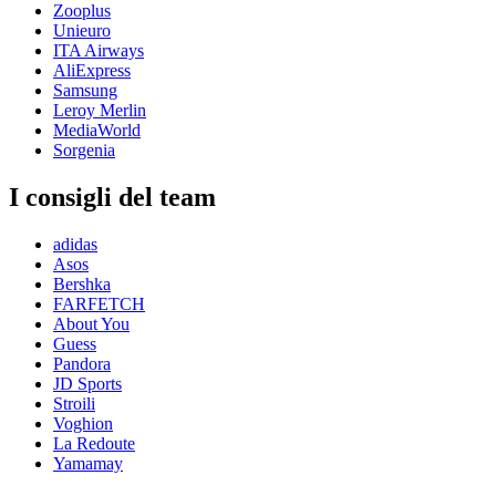
Zooplus
Unieuro
ITA Airways
AliExpress
Samsung
Leroy Merlin
MediaWorld
Sorgenia
I consigli del team
adidas
Asos
Bershka
FARFETCH
About You
Guess
Pandora
JD Sports
Stroili
Voghion
La Redoute
Yamamay