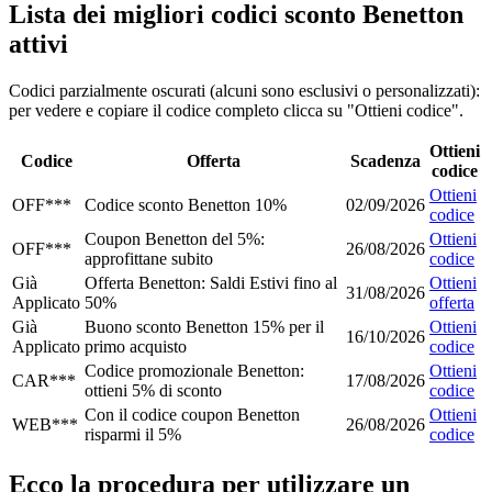
Lista dei migliori codici sconto Benetton
attivi
Codici parzialmente oscurati (alcuni sono esclusivi o personalizzati):
per vedere e copiare il codice completo clicca su "Ottieni codice".
Ottieni
Codice
Offerta
Scadenza
codice
Ottieni
OFF***
Codice sconto Benetton 10%
02/09/2026
codice
Coupon Benetton del 5%:
Ottieni
OFF***
26/08/2026
approfittane subito
codice
Già
Offerta Benetton: Saldi Estivi fino al
Ottieni
31/08/2026
Applicato
50%
offerta
Già
Buono sconto Benetton 15% per il
Ottieni
16/10/2026
Applicato
primo acquisto
codice
Codice promozionale Benetton:
Ottieni
CAR***
17/08/2026
ottieni 5% di sconto
codice
Con il codice coupon Benetton
Ottieni
WEB***
26/08/2026
risparmi il 5%
codice
Ecco la procedura per utilizzare un