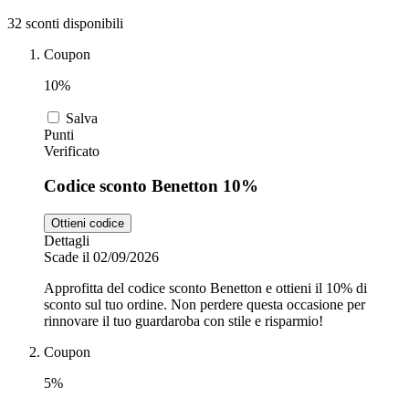
32 sconti disponibili
Zooplus
Coupon
Auto e Moto
10%
Alpitour
Salva
Punti
Salute e
Verificato
Farmacia
Codice sconto Benetton 10%
Privé by
Zalando
Scarpe
Ottieni codice
Dettagli
Scade il 02/09/2026
adidas
Approfitta del codice sconto Benetton e ottieni il 10% di
sconto sul tuo ordine. Non perdere questa occasione per
rinnovare il tuo guardaroba con stile e risparmio!
Unieuro
Coupon
5%