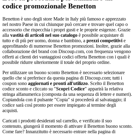
codice promozionale Benetton
Benetton è uno degli store Made in Italy più famoso e apprezzato
nel nostro Paese in cui chiunque può cercare e trovare quel capo o
accessorio che rispecchia i propri gusti e le proprie esigenze. Grazie
alla
vastità di articoli nel suo catalogo
è possibile acquistare di
tutto e di più per uomo, donna e bambino, a
prezzi competitivi
e
approfittando di numerose Benetton promozioni. Inoltre, grazie alla
collaborazione del brand con Discoup.com, con frequenza vengono
offerti ai clienti dei vantaggiosi codici offerta Benetton con i quali è
possibile ridurre ulteriormente il totale del proprio ordine.
Per utilizzare un buono sconto Benetton è necessario selezionare
quello che si preferisce da questa pagina di Discoup.com; tutti i
coupon sono
aggiornati e pronti all'utilizzo
. Scelto il Benetton
codice sconto e cliccato su "
Scopri Codice
" apparirà la relativa
stringa alfanumerica (composta da una sequenza di lettere e numeri).
Copiandola con il pulsante "Copia" si procederà al salvataggio; il
codice sarà così pronto per essere impiegato al termine degli
acquisti.
Caricati i prodotti desiderati sul carrello, e verificato il suo
contenuto, giungerà il momento di attivare il Benetton buono sconto.
Come fare? Innanzitutto è necessario entrare nella pagina di