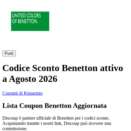
AliExpress
Abbigliamento
e Accessori
eBay
Casa e
Amazon
Giardino
Punti
YOOX
Codice Sconto Benetton attivo
Vacanze e
Hotel
a Agosto 2026
ITA Airways
Consigli di Risparmio
Cosmetici e
Lista Coupon Benetton Aggiornata
Profumi
Samsung
Discoup è partner ufficiale di Benetton per i codici sconto.
Acquistando tramite i nostri link, Discoup può ricevere una
Trasporti
Fineco
commissione.