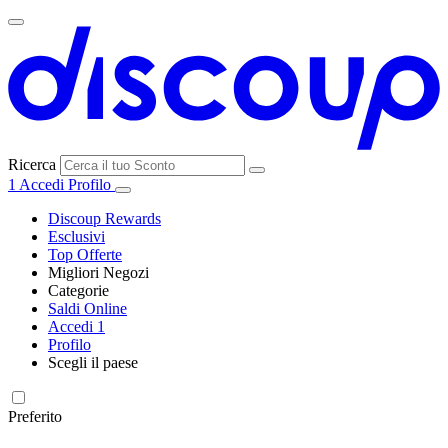
Ricerca
1
Accedi
Profilo
Discoup Rewards
Esclusivi
Top Offerte
Migliori Negozi
Categorie
Tutti i
Saldi Online
Tutte le
negozi
SHEIN
Accedi
1
categorie
Profilo
Elettronica e
Scegli il paese
Informatica
United
United
France
España
Deutschland
Brasil
Global
MediaWorld
States
Kingdom
Preferito