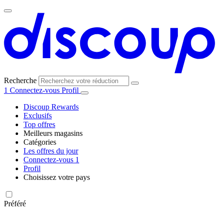
Recherche
1
Connectez-vous
Profil
Discoup Rewards
Exclusifs
Top offres
Meilleurs magasins
Catégories
Tous les
Les offres du jour
Toutes les
magasins
AliExpress
Connectez-vous
1
catégories
Profil
Choisissez votre pays
United
United
Italia
España
Deutschland
Brasil
Global
Amazon
Technologie
States
Kingdom
et
Préféré
électronique