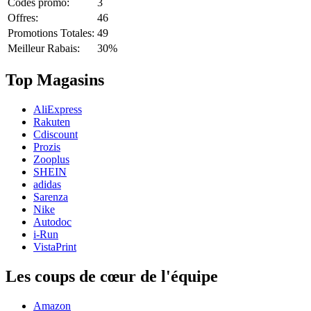
Codes promo:
3
Offres:
46
Promotions Totales:
49
Meilleur Rabais:
30%
Top Magasins
AliExpress
Rakuten
Cdiscount
Prozis
Zooplus
SHEIN
adidas
Sarenza
Nike
Autodoc
i-Run
VistaPrint
Les coups de cœur de l'équipe
Amazon