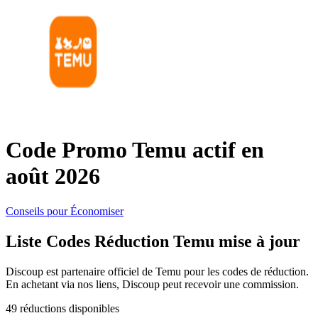
SHEIN
Vêtements et
ManoMano
chaussures
VistaPrint
Maison et
Jardin
Code Promo Temu actif en
Samsung
août 2026
Vacances et
Guess
transport
Conseils pour Économiser
Liste Codes Réduction Temu mise à jour
Europcar
Beauté et
Discoup est partenaire officiel de Temu pour les codes de réduction.
santé
En achetant via nos liens, Discoup peut recevoir une commission.
Autodoc
49 réductions disponibles