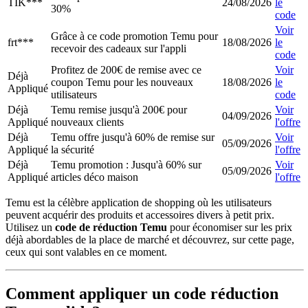
TIK***
24/08/2026
le
30%
code
Voir
Grâce à ce code promotion Temu pour
frt***
18/08/2026
le
recevoir des cadeaux sur l'appli
code
Profitez de 200€ de remise avec ce
Voir
Déjà
coupon Temu pour les nouveaux
18/08/2026
le
Appliqué
utilisateurs
code
Déjà
Temu remise jusqu'à 200€ pour
Voir
04/09/2026
Appliqué
nouveaux clients
l'offre
Déjà
Temu offre jusqu'à 60% de remise sur
Voir
05/09/2026
Appliqué
la sécurité
l'offre
Déjà
Temu promotion : Jusqu'à 60% sur
Voir
05/09/2026
Appliqué
articles déco maison
l'offre
Temu est la célèbre application de shopping où les utilisateurs
peuvent acquérir des produits et accessoires divers à petit prix.
Utilisez un
code de réduction Temu
pour économiser sur les prix
déjà abordables de la place de marché et découvrez, sur cette page,
ceux qui sont valables en ce moment.
Comment appliquer un code réduction