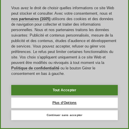
encore.
Vous avez le droit de choisir quelles informations ce site Web
peut stocker et consulter. Avec votre consentement, nous et
nos partenaires (1605)
utilisons des cookies et des données
Où trouver un coupon Temu ?
de navigation pour collecter et traiter des informations
personnelles. Nous et nos partenaires traitons les données
Les codes promo sont distribués aux utilisateurs qui se sont inscrits à
suivantes: Publicité et contenus personnalisés, mesure de la
la
newsletter
de la marque. En plus des codes, les notifications qui
publicité et des contenus, études d’audience et développement
proviennent de la newsletter tiennent les clients au courant des
de services. Vous pouvez accepter, refuser ou gérer vos
promos Temu en cours. De plus, en consultant les
réseaux sociaux,
préférences. Le refus peut limiter certaines fonctionnalités du
ils découvriront également des vouchers. Une autre solution consiste
site. Vos choix s'appliquent uniquement à ce site Web et
à dénicher des codes, via des notifications, sur
l’application Temu
peuvent être modifiés ou révoqués à tout moment via la
officielle.
Le site fait encore partie des endroits où l’on peut
Politique de confidentialité
ou le bouton Gérer le
apercevoir des bons Temu.
consentement en bas à gauche.
Bien sûr, vous pouvez trouver le code réduc Temu parfait
sur des
sites spécialisés comme le nôtre
, mais attention à ceux qui ne
proviennent pas de sources officielles ou de sites suspects. Enfin,
Tout Accepter
n'oubliez pas la possibilité d'utiliser un
code promo Temu
influenceur
publié par vos créateurs de contenu préférés qui
Plus d'Options
collaborent avec la marque.
Continuer sans accepter