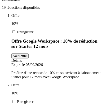
19 réductions disponibles
Sports et
adidas
Fitness
Offre
10%
i-Run
Enregistrer
Voitures et
motocyclettes
Offre Google Workspace : 10% de réduction
Uber Eats
sur Starter 12 mois
Voir l'offre
Cdiscount
Détails
Expire le 05/09/2026
Profitez d'une remise de 10% en souscrivant à l'abonnement
Starter pour 12 mois avec Google Workspace.
TikTok Shop
Offre
10%
Enregistrer