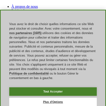
À propos de nous
Publicité
Discoup Rewards
Contacts
FAQ
Vous avez le droit de choisir quelles informations ce site Web
CGU
peut stocker et consulter. Avec votre consentement, nous et
Mentions légales
nos partenaires (1605)
utilisons des cookies et des données
Transparence
de navigation pour collecter et traiter des informations
Équipe Discoup
personnelles. Nous et nos partenaires traitons les données
Nouvelles
suivantes: Publicité et contenus personnalisés, mesure de la
Tous les magasins
publicité et des contenus, études d’audience et développement
Toutes les catégories
de services. Vous pouvez accepter, refuser ou gérer vos
Guide des réductions
préférences. Le refus peut limiter certaines fonctionnalités du
site. Vos choix s'appliquent uniquement à ce site Web et
Événements
peuvent être modifiés ou révoqués à tout moment via la
Politique de confidentialité
ou le bouton Gérer le
Rentrée Scolaire
consentement en bas à gauche.
French Days
Amazon Prime Day
Halloween
Tout Accepter
Discoup ® opéré par TIKATO ©2013-2026. Tous les droits sont
réservés. VAT 03836750244 |
Politique de confidentialité
-
Politique
Plus d'Options
de cookies
-
Gestion des Cookies