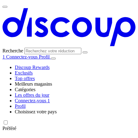
Recherche
1
Connectez-vous
Profil
Discoup Rewards
Exclusifs
Top offres
Meilleurs magasins
Catégories
Tous les
Les offres du jour
Toutes les
magasins
AliExpress
Connectez-vous
1
catégories
Profil
Choisissez votre pays
United
United
Italia
España
Deutschland
Brasil
Global
Amazon
Technologie
States
Kingdom
et
Préféré
électronique