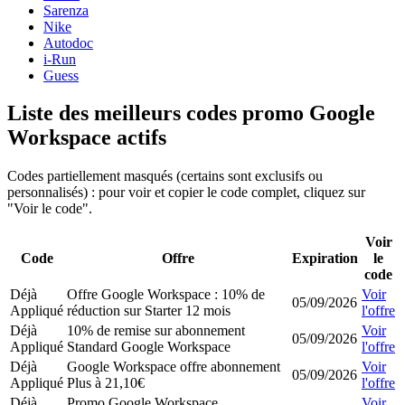
Sarenza
Nike
Autodoc
i-Run
Guess
Liste des meilleurs codes promo Google
Workspace actifs
Codes partiellement masqués (certains sont exclusifs ou
personnalisés) : pour voir et copier le code complet, cliquez sur
"Voir le code".
Voir
Code
Offre
Expiration
le
code
Déjà
Offre Google Workspace : 10% de
Voir
05/09/2026
Appliqué
réduction sur Starter 12 mois
l'offre
Déjà
10% de remise sur abonnement
Voir
05/09/2026
Appliqué
Standard Google Workspace
l'offre
Déjà
Google Workspace offre abonnement
Voir
05/09/2026
Appliqué
Plus à 21,10€
l'offre
Déjà
Promo Google Workspace
Voir