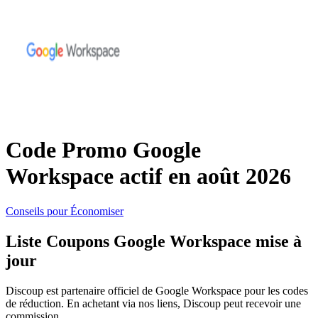
SHEIN
Vêtements et
ManoMano
chaussures
VistaPrint
Maison et
Jardin
Code Promo Google
Samsung
Workspace actif en août 2026
Vacances et
Guess
transport
Conseils pour Économiser
Liste Coupons Google Workspace mise à
Europcar
jour
Beauté et
santé
Discoup est partenaire officiel de Google Workspace pour les codes
Autodoc
de réduction. En achetant via nos liens, Discoup peut recevoir une
commission.