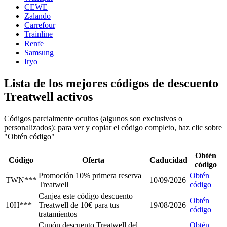
CEWE
Zalando
Carrefour
Trainline
Renfe
Samsung
Iryo
Lista de los mejores códigos de descuento
Treatwell activos
Códigos parcialmente ocultos (algunos son exclusivos o
personalizados): para ver y copiar el código completo, haz clic sobre
"Obtén código"
Obtén
Código
Oferta
Caducidad
código
Promoción 10% primera reserva
Obtén
TWN***
10/09/2026
Treatwell
código
Canjea este código descuento
Obtén
10H***
Treatwell de 10€ para tus
19/08/2026
código
tratamientos
Cupón descuento Treatwell del
Obtén