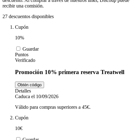
descuento. Al comprar a través de nuestros links, Discoup puede
Tiempo libre
MediaMarkt
recibir una comisión.
27 descuentos disponibles
Ikea
Cupón
Coches y
Motos
10%
Nike
Guardar
Puntos
Salud y
Verificado
adidas
Farmacia
Promoción 10% primera reserva Treatwell
Obtén código
Vueling
Animales
Detalles
Caduca el 10/09/2026
Válido para compras superiores a 45€.
El Corte
Cupón
Inglés
10€
Guardar