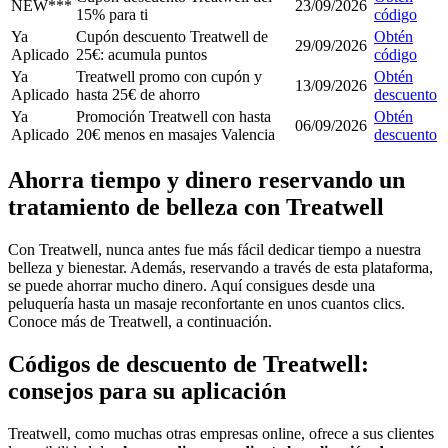
NEW***
23/09/2026
15% para ti
código
Ya
Cupón descuento Treatwell de
Obtén
29/09/2026
Aplicado
25€: acumula puntos
código
Ya
Treatwell promo con cupón y
Obtén
13/09/2026
Aplicado
hasta 25€ de ahorro
descuento
Ya
Promoción Treatwell con hasta
Obtén
06/09/2026
Aplicado
20€ menos en masajes Valencia
descuento
Ahorra tiempo y dinero reservando un
tratamiento de belleza con Treatwell
Con Treatwell, nunca antes fue más fácil dedicar tiempo a nuestra
belleza y bienestar. Además, reservando a través de esta plataforma,
se puede ahorrar mucho dinero. Aquí consigues desde una
peluquería hasta un masaje reconfortante en unos cuantos clics.
Conoce más de Treatwell, a continuación.
Códigos de descuento de Treatwell:
consejos para su aplicación
Treatwell, como muchas otras empresas online, ofrece a sus clientes