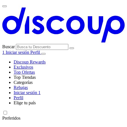
Buscar
1
Iniciar sesión
Perfil
Discoup Rewards
Exclusivos
Top Ofertas
Top Tiendas
Categorías
Todas las
Rebajas
Todas las
tiendas
AliExpress
Iniciar sesión
1
categorías
Perfil
Electrónica e
Elige tu país
Informática
United
United
Italia
France
Deutschland
Brasil
Global
SHEIN
States
Kingdom
Preferidos