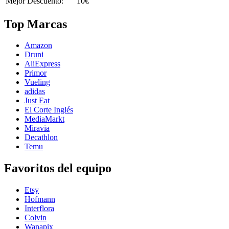
Mejor Descuento:
10€
Top Marcas
Amazon
Druni
AliExpress
Primor
Vueling
adidas
Just Eat
El Corte Inglés
MediaMarkt
Miravia
Decathlon
Temu
Favoritos del equipo
Etsy
Hofmann
Interflora
Colvin
Wanapix