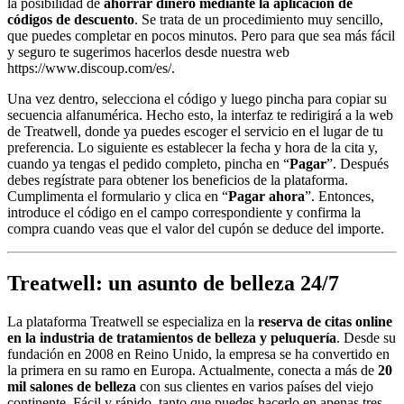
la posibilidad de
ahorrar dinero mediante la aplicación de
códigos de descuento
. Se trata de un procedimiento muy sencillo,
que puedes completar en pocos minutos. Pero para que sea más fácil
y seguro te sugerimos hacerlos desde nuestra web
https://www.discoup.com/es/.
Una vez dentro, selecciona el código y luego pincha para copiar su
secuencia alfanumérica. Hecho esto, la interfaz te redirigirá a la web
de Treatwell, donde ya puedes escoger el servicio en el lugar de tu
preferencia. Lo siguiente es establecer la fecha y hora de la cita y,
cuando ya tengas el pedido completo, pincha en “
Pagar
”. Después
debes regístrate para obtener los beneficios de la plataforma.
Cumplimenta el formulario y clica en “
Pagar ahora
”. Entonces,
introduce el código en el campo correspondiente y confirma la
compra cuando veas que el valor del cupón se deduce del importe.
Treatwell: un asunto de belleza 24/7
La plataforma Treatwell se especializa en la
reserva de citas online
en la industria de tratamientos de belleza y peluquería
. Desde su
fundación en 2008 en Reino Unido, la empresa se ha convertido en
la primera en su ramo en Europa. Actualmente, conecta a más de
20
mil salones de belleza
con sus clientes en varios países del viejo
continente. Fácil y rápido, tanto que puedes hacerlo en apenas tres