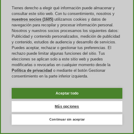
Tienes derecho a elegir qué información puede almacenar y
consultar este sitio web. Con tu consentimiento, nosotros y
¿Dónde encuentro los códigos de
nuestros socios (1605)
utilizamos cookies y datos de
descuento de Treatwell?
navegación para recopilar y procesar información personal.
Nosotros y nuestros socios procesamos los siguientes datos:
Puedes conseguir los cupones de descuento de esta marca en
Publicidad y contenido personalizados, medición de publicidad
diferentes sitios. Entre estos están las
web dedicadas su recolección
y contenido, estudios de audiencia y desarrollo de servicios.
y publicación
. Tal es el caso de Discoup, una de las empresas más
Puedes aceptar, rechazar o gestionar tus preferencias. El
reconocidas del sector.
rechazo puede limitar algunas funciones del sitio. Tus
elecciones se aplican solo a este sitio web y puedes
Igualmente, estos códigos están disponibles en el boletín informativo
modificarlas o revocarlas en cualquier momento desde la
o
newsletter
de Treatwell. Solo tienes que registrarte para tener
Política de privacidad
o mediante el botón Gestionar
acceso a ellos y muchas otras promociones y descuentos exclusivos.
consentimiento en la parte inferior izquierda.
Así podrás aprovechar estas opciones de ahorro antes que los
clientes que no gozan de dicha afiliación.
Aceptar todo
La tercera opción para obtener los códigos de descuento de esta
marca te la ofrecen sus
redes sociales
. Al unirte a cualquiera de sus
comunidades, puedes monitorizar todos los lanzamientos
Más opciones
promocionales de la tienda, incluyendo los cupones. Instagram,
Facebook y X (antes Twitter), son los canales disponibles. Solo
Continuar sin aceptar
recuerda leer bien los términos y condiciones de cada cupón antes
de aplicarlos.