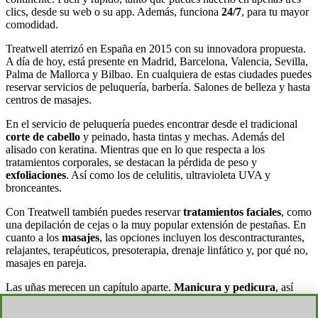
clics, desde su web o su app. Además, funciona
24/7
, para tu mayor
comodidad.
Treatwell aterrizó en España en 2015 con su innovadora propuesta.
A día de hoy, está presente en Madrid, Barcelona, Valencia, Sevilla,
Palma de Mallorca y Bilbao. En cualquiera de estas ciudades puedes
reservar servicios de peluquería, barbería. Salones de belleza y hasta
centros de masajes.
En el servicio de peluquería puedes encontrar desde el tradicional
corte de cabello
y peinado, hasta tintas y mechas. Además del
alisado con keratina. Mientras que en lo que respecta a los
tratamientos corporales, se destacan la pérdida de peso y
exfoliaciones
. Así como los de celulitis, ultravioleta UVA y
bronceantes.
Con Treatwell también puedes reservar
tratamientos faciales
, como
una depilación de cejas o la muy popular extensión de pestañas. En
cuanto a los
masajes
, las opciones incluyen los descontracturantes,
relajantes, terapéuticos, presoterapia, drenaje linfático y, por qué no,
masajes en pareja.
Las uñas merecen un capítulo aparte.
Manicura y pedicura
, así
como uñas de gel, acrílicas y porcelana, son solo algunas de las
opciones disponibles.