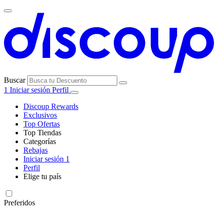
Buscar
1
Iniciar sesión
Perfil
Discoup Rewards
Exclusivos
Top Ofertas
Top Tiendas
Categorías
Todas las
Rebajas
Todas las
tiendas
AliExpress
Iniciar sesión
1
categorías
Perfil
Electrónica e
Elige tu país
Informática
United
United
Italia
France
Deutschland
Brasil
Global
SHEIN
States
Kingdom
Preferidos