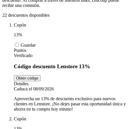
descuento. Al comprar a través de nuestros links, Discoup puede
Tiempo libre
MediaMarkt
recibir una comisión.
22 descuentos disponibles
Ikea
Cupón
Coches y
Motos
13%
Nike
Guardar
Puntos
Salud y
Verificado
adidas
Farmacia
Código descuento Lenstore 13%
Obtén código
Vueling
Animales
Detalles
Caduca el 08/09/2026
Aprovecha un 13% de descuento exclusivo para nuevos
clientes en Lenstore. ¡No dejes pasar esta oportunidad única y
El Corte
ahorra en tu compra hoy mismo!
Inglés
Cupón
13%