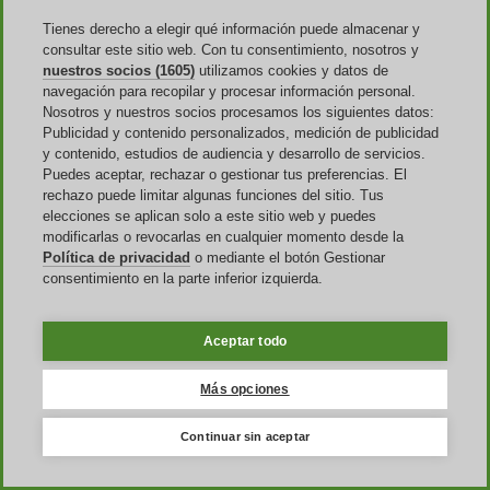
siempre con atención sobre el descuento que más te conviene.
Tienes derecho a elegir qué información puede almacenar y
¿Es necesario tener una cuenta para poder aplicar un cupón
consultar este sitio web. Con tu consentimiento, nosotros y
Lenstore?
nuestros socios (1605)
utilizamos cookies y datos de
navegación para recopilar y procesar información personal.
No siempre, depende de las condiciones de uso de cada uno (ej.:
Nosotros y nuestros socios procesamos los siguientes datos:
cupones reservados para usuarios ya registrados).
Publicidad y contenido personalizados, medición de publicidad
y contenido, estudios de audiencia y desarrollo de servicios.
¿Los descuentos se aplican también en los gastos de envío?
Puedes aceptar, rechazar o gestionar tus preferencias. El
rechazo puede limitar algunas funciones del sitio. Tus
Generalmente no, salvo que se especifique lo contrario.
elecciones se aplican solo a este sitio web y puedes
¿Cuánto tardará en llegar mi pedido?
modificarlas o revocarlas en cualquier momento desde la
Política de privacidad
o mediante el botón Gestionar
Salvo excepciones, recibirás tu(s) producto(s) dentro de 3-5 días
consentimiento en la parte inferior izquierda.
laborales.
¿Puedo devolver mi pedido Lenstore?
Aceptar todo
Sí. Las devoluciones son posibles según los términos establecidos en
Términos y Condiciones.
Más opciones
He devuelto mi pedido: ¿tengo derecho a un reembolso?
Continuar sin aceptar
Sí, siempre y cuando los artículos devueltos estén en condiciones
aceptables para ello.