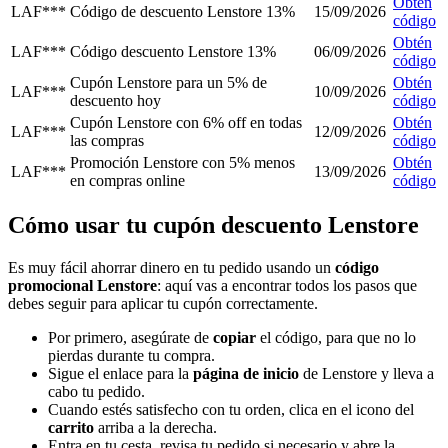
Obtén
LAF***
Código de descuento Lenstore 13%
15/09/2026
código
Obtén
LAF***
Código descuento Lenstore 13%
06/09/2026
código
Cupón Lenstore para un 5% de
Obtén
LAF***
10/09/2026
descuento hoy
código
Cupón Lenstore con 6% off en todas
Obtén
LAF***
12/09/2026
las compras
código
Promoción Lenstore con 5% menos
Obtén
LAF***
13/09/2026
en compras online
código
Cómo usar tu cupón descuento Lenstore
Es muy fácil ahorrar dinero en tu pedido usando un
código
promocional Lenstore
: aquí vas a encontrar todos los pasos que
debes seguir para aplicar tu cupón correctamente.
Por primero, asegúrate de
copiar
el código, para que no lo
pierdas durante tu compra.
Sigue el enlace para la
página de inicio
de Lenstore y lleva a
cabo tu pedido.
Cuando estés satisfecho con tu orden, clica en el icono del
carrito
arriba a la derecha.
Entra en tu cesta, revisa tu pedido si necesario y abre la