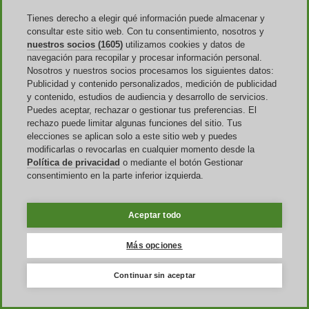
Sí, el Atida Cash acumulado tiene una validez de 365 días.
Tienes derecho a elegir qué información puede almacenar y
consultar este sitio web. Con tu consentimiento, nosotros y
¿Tengo que pagar los gastos de envío?
nuestros socios (1605)
utilizamos cookies y datos de
navegación para recopilar y procesar información personal.
Solo en pedidos inferiores a la compra mínima establecida para el
Nosotros y nuestros socios procesamos los siguientes datos:
envío gratuito.
Publicidad y contenido personalizados, medición de publicidad
y contenido, estudios de audiencia y desarrollo de servicios.
¿Los descuentos se aplican a los gastos de entrega también?
Puedes aceptar, rechazar o gestionar tus preferencias. El
rechazo puede limitar algunas funciones del sitio. Tus
No, salvo en casos específicos. El descuento se aplica al precio total
elecciones se aplican solo a este sitio web y puedes
de tu compra, en el cual se estiman sucesivamente los eventuales
gastos de envío.
modificarlas o revocarlas en cualquier momento desde la
Política de privacidad
o mediante el botón Gestionar
¿Cuánto tiempo tengo para devolver mi pedido?
consentimiento en la parte inferior izquierda.
Puedes devolver tu pedido dentro de 30 días desde su realización.
Aceptar todo
¿Tengo que hacerme cargo de los gastos de devolución?
No, los gastos de devolución son a cargo de la tienda.
Más opciones
¿Cuáles son los métodos de pago disponibles?
Continuar sin aceptar
Se aceptan pagos con tarjeta de crédito (Visa, Mastercard), PayPal,
Bizum y Google Pay.