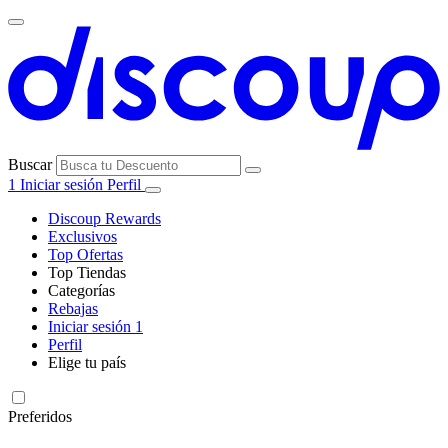
Buscar
1
Iniciar sesión
Perfil
Discoup Rewards
Exclusivos
Top Ofertas
Top Tiendas
Categorías
Todas las
Rebajas
Todas las
tiendas
AliExpress
Iniciar sesión
1
categorías
Perfil
Electrónica e
Elige tu país
Informática
United
United
Italia
France
Deutschland
Brasil
Global
SHEIN
States
Kingdom
Preferidos