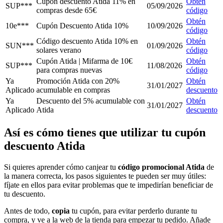
Cupón descuento Atida 11% en
Obtén
SUP***
05/09/2026
compras desde 65€
código
Obtén
10e***
Cupón Descuento Atida 10%
10/09/2026
código
Código descuento Atida 10% en
Obtén
SUN***
01/09/2026
solares verano
código
Cupón Atida | Mifarma de 10€
Obtén
SUP***
11/08/2026
para compras nuevas
código
Ya
Promoción Atida con 20%
Obtén
31/01/2027
Aplicado
acumulable en compras
descuento
Ya
Descuento del 5% acumulable con
Obtén
31/01/2027
Aplicado
Atida
descuento
Así es cómo tienes que utilizar tu cupón
descuento Atida
Si quieres aprender cómo canjear tu
código promocional Atida
de
la manera correcta, los pasos siguientes te pueden ser muy útiles:
fíjate en ellos para evitar problemas que te impedirían beneficiar de
tu descuento.
Antes de todo,
copia
tu cupón, para evitar perderlo durante tu
compra, y ve a la web de la tienda para empezar tu pedido. Añade