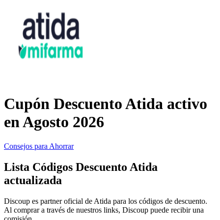
Primor
Ropa y
Accesorios
Amazon
Hogar y
Jardín
Druni
Cupón Descuento Atida activo
Vacaciones y
Booking.com
en Agosto 2026
Transporte
Consejos para Ahorrar
Miravia
Lista Códigos Descuento Atida
Cosméticos y
actualizada
Perfumes
Temu
Discoup es partner oficial de Atida para los códigos de descuento.
Al comprar a través de nuestros links, Discoup puede recibir una
comisión.