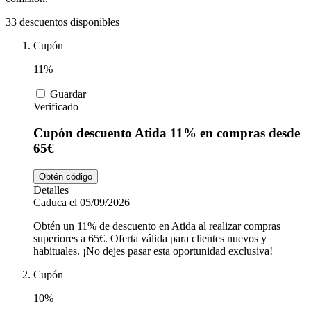
Tiempo libre
MediaMarkt
33 descuentos disponibles
Cupón
Ikea
Coches y
11%
Motos
Guardar
Nike
Verificado
Cupón descuento Atida 11% en compras desde
Salud y
adidas
Farmacia
65€
Obtén código
Detalles
Vueling
Animales
Caduca el 05/09/2026
Obtén un 11% de descuento en Atida al realizar compras
superiores a 65€. Oferta válida para clientes nuevos y
habituales. ¡No dejes pasar esta oportunidad exclusiva!
El Corte
Inglés
Cupón
10%