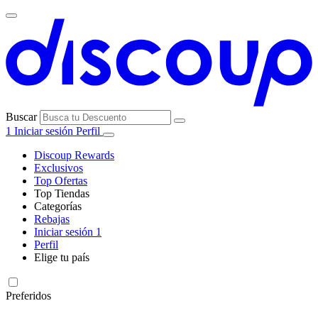
Buscar
1
Iniciar sesión
Perfil
Discoup Rewards
Exclusivos
Top Ofertas
Top Tiendas
Categorías
Todas las
Rebajas
Todas las
tiendas
AliExpress
Iniciar sesión
1
categorías
Perfil
Electrónica e
Elige tu país
Informática
United
United
Italia
France
Deutschland
Brasil
Global
SHEIN
States
Kingdom
Preferidos