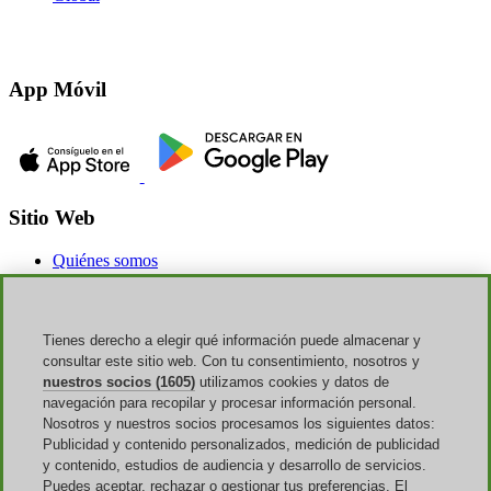
App Móvil
Sitio Web
Quiénes somos
Publicidad
Discoup Rewards
Contactos
FAQ
Tienes derecho a elegir qué información puede almacenar y
T&C
consultar este sitio web. Con tu consentimiento, nosotros y
Aviso legal
nuestros socios (1605)
utilizamos cookies y datos de
Transparencia
navegación para recopilar y procesar información personal.
Equipo Discoup
Nosotros y nuestros socios procesamos los siguientes datos:
Noticias
Publicidad y contenido personalizados, medición de publicidad
Todas las tiendas
y contenido, estudios de audiencia y desarrollo de servicios.
Todas las categorías
Puedes aceptar, rechazar o gestionar tus preferencias. El