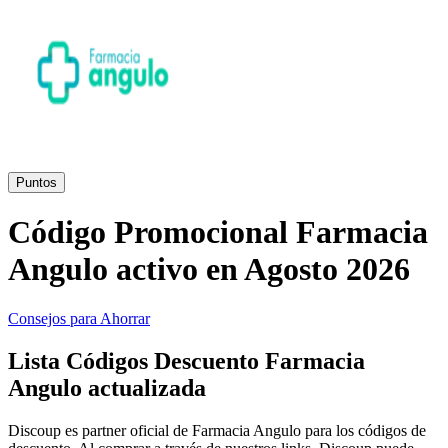
Primor
Ropa y
Accesorios
Amazon
Hogar y
Jardín
Druni
Puntos
Código Promocional Farmacia
Vacaciones y
Booking.com
Transporte
Angulo activo en Agosto 2026
Miravia
Consejos para Ahorrar
Cosméticos y
Lista Códigos Descuento Farmacia
Perfumes
Temu
Angulo actualizada
Discoup es partner oficial de Farmacia Angulo para los códigos de