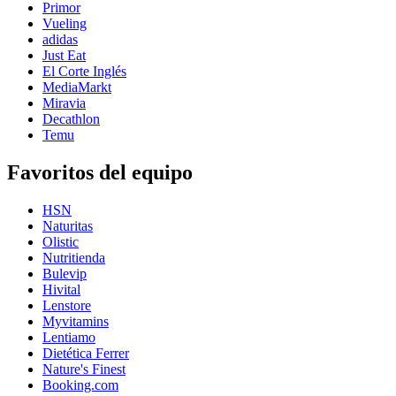
Primor
Vueling
adidas
Just Eat
El Corte Inglés
MediaMarkt
Miravia
Decathlon
Temu
Favoritos del equipo
HSN
Naturitas
Olistic
Nutritienda
Bulevip
Hivital
Lenstore
Myvitamins
Lentiamo
Dietética Ferrer
Nature's Finest
Booking.com