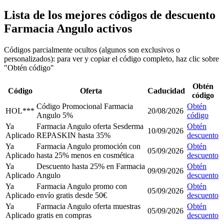
Lista de los mejores códigos de descuento
Farmacia Angulo activos
Códigos parcialmente ocultos (algunos son exclusivos o
personalizados): para ver y copiar el código completo, haz clic sobre
"Obtén código"
Obtén
Código
Oferta
Caducidad
código
Código Promocional Farmacia
Obtén
HOL***
20/08/2026
Angulo 5%
código
Ya
Farmacia Angulo oferta Sesderma
Obtén
10/09/2026
Aplicado
REPASKIN hasta 35%
descuento
Ya
Farmacia Angulo promoción con
Obtén
05/09/2026
Aplicado
hasta 25% menos en cosmética
descuento
Ya
Descuento hasta 25% en Farmacia
Obtén
09/09/2026
Aplicado
Angulo
descuento
Ya
Farmacia Angulo promo con
Obtén
05/09/2026
Aplicado
envío gratis desde 50€
descuento
Ya
Farmacia Angulo oferta muestras
Obtén
05/09/2026
Aplicado
gratis en compras
descuento