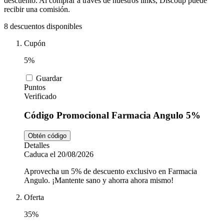
descuento. Al comprar a través de nuestros links, Discoup puede
Tiempo libre
MediaMarkt
recibir una comisión.
8 descuentos disponibles
Ikea
Cupón
Coches y
Motos
5%
Nike
Guardar
Puntos
Salud y
Verificado
adidas
Farmacia
Código Promocional Farmacia Angulo 5%
Obtén código
Vueling
Animales
Detalles
Caduca el 20/08/2026
Aprovecha un 5% de descuento exclusivo en Farmacia
Angulo. ¡Mantente sano y ahorra ahora mismo!
El Corte
Inglés
Oferta
35%