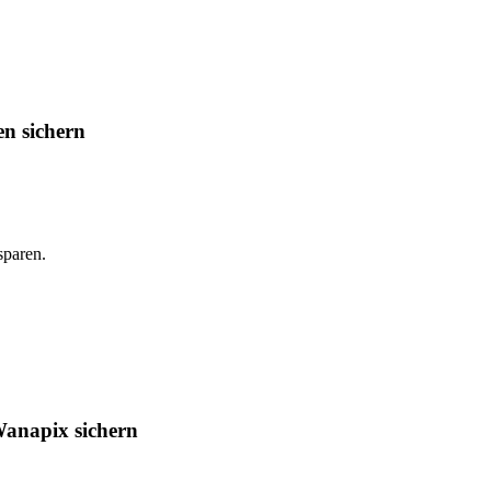
n sichern
sparen.
Wanapix sichern