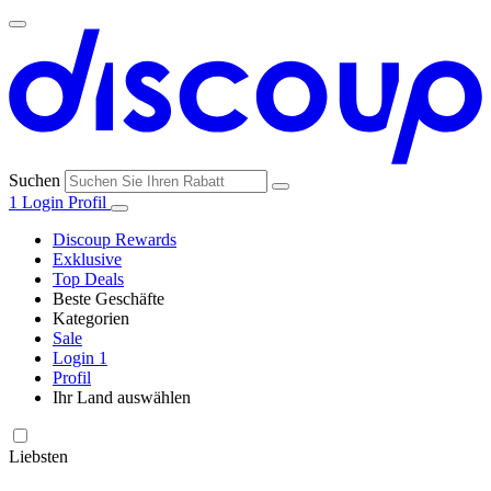
Suchen
1
Login
Profil
Discoup Rewards
Exklusive
Top Deals
Beste Geschäfte
Kategorien
Alle
Sale
Alle
Geschäfte
Amazon
Login
1
Kategorien
Profil
Ihr Land auswählen
United States
United Kingdom
Italia
France
España
Brasil
Global
SHEIN
Technologie
und
Liebsten
Elektronik