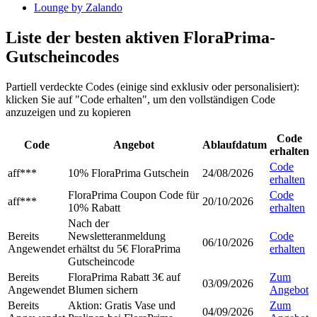
Lounge by Zalando
Liste der besten aktiven FloraPrima-
Gutscheincodes
Partiell verdeckte Codes (einige sind exklusiv oder personalisiert):
klicken Sie auf "Code erhalten", um den vollständigen Code
anzuzeigen und zu kopieren
Code
Code
Angebot
Ablaufdatum
erhalten
Code
aff***
10% FloraPrima Gutschein
24/08/2026
erhalten
FloraPrima Coupon Code für
Code
aff***
20/10/2026
10% Rabatt
erhalten
Nach der
Bereits
Newsletteranmeldung
Code
06/10/2026
Angewendet
erhältst du 5€ FloraPrima
erhalten
Gutscheincode
Bereits
FloraPrima Rabatt 3€ auf
Zum
03/09/2026
Angewendet
Blumen sichern
Angebot
Bereits
Aktion: Gratis Vase und
Zum
04/09/2026