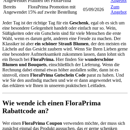
Angewendet
Pralinen bei FloraPrima
Angebot
Bereits
FloraPrima Promotion mit
Zum
05/09/2026
Angewendet
15% auf zweite Bestellung
Angebot
Jeder Tag ist der richtige Tag für ein
Geschenk
, egal ob es sich um
eine besondere Gelegenheit handelt oder einfach nur so. Wein,
Süßigkeiten oder ein Gutschein sind für viele Menschen die erste
Wahl, wenn es darum geht, anderen eine Freude zu machen. Der
Klassiker ist aber
ein schöner Strauß Blumen
, der den meisten ein
Lächeln auf das Gesicht zaubern wird. Wenn Sie Ihren Lieben gerne
eine besondere Aufmerksamkeit zukommen lassen, dann lohnt sich
ein Besuch bei
FloraPrima.
Hier finden Sie
wunderschöne
Blumen und Bouquets
, einschließlich der Lieferung. Wenn die
Rechnung dabei einmal etwas höher ausfallen sollte, dann ist es
sinnvoll, einen
FloraPrima Gutschein Code
parat zu haben. Und
wie Sie den ausfindig machen und wie er dann angewendet wird,
das erklären wir Ihnen in unserem praktischen Leitfaden.
Wie wende ich einen FloraPrima
Rabattcode an?
Wer einen
FloraPrima Coupon
verwenden möchte, der muss sich
zunächst einmal das Produkt aussuchen, das er gerne schenken