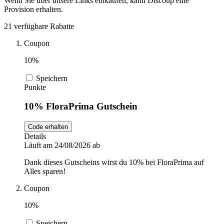
Wenn Sie über unsere Links einkaufen, kann Discoup eine
Provision erhalten.
DocMorris
Sport und
21 verfügbare Rabatte
Fitness
Coupon
Intimissimi
10%
Autos und
Speichern
Motorräder
Audible
Punkte
10% FloraPrima Gutschein
Sportstech
Code erhalten
Details
Läuft am 24/08/2026 ab
Oakley
Dank dieses Gutscheins wirst du 10% bei FloraPrima auf
Alles sparen!
Guess
Coupon
10%
Speichern