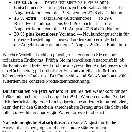
Bis zu 76 %
— bereits reduzierte Sale-Preise ohne
Gutscheincode — nur gekennzeichnete Sale-Artikel — die
Angebotskarte nennt den 2. September 2026 als Enddatum.
15 % extra
— exklusiver Gutscheincode — ab 29 €
Bestellwert und höchstens 60 € Preisnachlass — die
Angebotskarte nennt den 31. August 2026 als Enddatum.
30 % plus kostenloser Versand
— Neukundengutschein für
die erste Bestellung — neues Kundenkonto erforderlich —
die Angebotskarte nennt den 27. August 2026 als Enddatum.
Welcher Vorteil tatsächlich günstiger ist, erkennen Sie erst am
reduzierten Endbetrag. Prüfen Sie im jeweiligen Angebotsfeld, ob
Ihr Konto, der Bestellwert und die ausgewählten Artikel passen, ob
ein Höchstbetrag gilt und ob der Versandvorteil auch für Ihren
Warenkorb verfügbar ist. Bei Quickship- und Sale-Angeboten zählt
außerdem die konkrete Produktkennzeichnung.
Darauf sollten Sie jetzt achten:
Füllen Sie den Warenkorb für den
15%-Code nicht nur bis knapp über 29 €. Werden einzelne Artikel
nicht berücksichtigt oder bereits durch eine andere Aktion reduziert,
kann der für den Gutschein anrechenbare Betrag unter die Schwelle
fallen, obwohl der angezeigte Warenkorbwert höher ist.
Nächste mögliche Rabattphase:
Ab Ende August dürfte die
Auswahl an Übergangs- und Herbstmode stärker in den