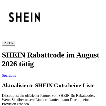
AliExpress
Kleidung und
Schuhe
Peek und
Cloppenburg
Haus und
Punkte
Reifen.de
Garten
SHEIN Rabattcode im August
2026 tätig
Booking.com
Urlaub und
Transport
Spartipps
Pandora
Aktualisierte SHEIN Gutscheine Liste
Beauty und
Gesundheit
Discoup ist ein offizieller Partner von SHEIN für Rabattcodes.
Douglas
Wenn Sie über unsere Links einkaufen, kann Discoup eine
Provision erhalten.