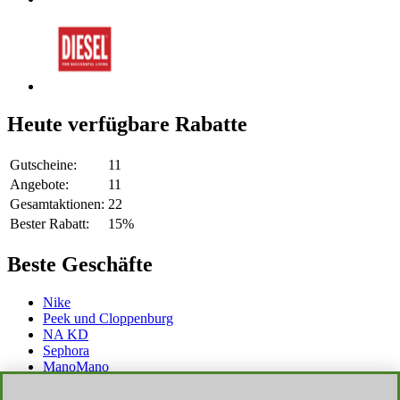
Heute verfügbare Rabatte
Gutscheine:
11
Angebote:
11
Gesamtaktionen:
22
Bester Rabatt:
15%
Beste Geschäfte
Nike
Peek und Cloppenburg
NA KD
Sephora
ManoMano
Audible
Westwing