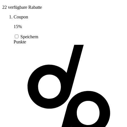
DocMorris
22 verfügbare Rabatte
Sport und
Fitness
Coupon
Intimissimi
15%
Speichern
Autos und
Punkte
Motorräder
Audible
Sportstech
Oakley
Guess