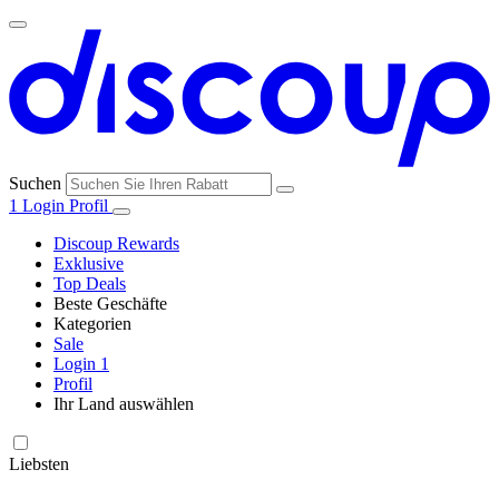
Suchen
1
Login
Profil
Discoup Rewards
Exklusive
Top Deals
Beste Geschäfte
Kategorien
Alle
Sale
Alle
Geschäfte
Amazon
Login
1
Kategorien
Profil
Ihr Land auswählen
United States
United Kingdom
Italia
France
España
Brasil
Global
SHEIN
Technologie
und
Liebsten
Elektronik