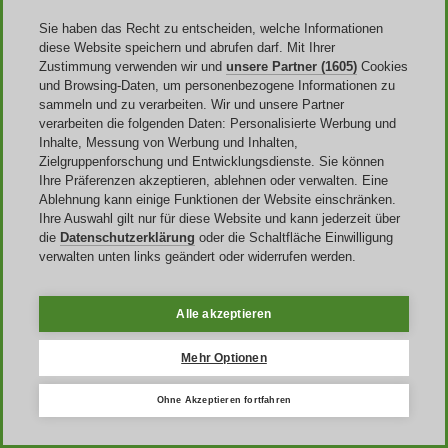
Saturn
Sie haben das Recht zu entscheiden, welche Informationen
diese Website speichern und abrufen darf. Mit Ihrer
Tipps der Redaktion
Zustimmung verwenden wir und
unsere Partner (1605)
Cookies
und Browsing-Daten, um personenbezogene Informationen zu
Asos
sammeln und zu verarbeiten. Wir und unsere Partner
adidas
verarbeiten die folgenden Daten: Personalisierte Werbung und
Urban Outfitters
Inhalte, Messung von Werbung und Inhalten,
Mister Spex
Zielgruppenforschung und Entwicklungsdienste. Sie können
Heine
Ihre Präferenzen akzeptieren, ablehnen oder verwalten. Eine
fashionette
Ablehnung kann einige Funktionen der Website einschränken.
Farfetch
Ihre Auswahl gilt nur für diese Website und kann jederzeit über
Trendyol
die
Datenschutzerklärung
oder die Schaltfläche Einwilligung
Cecil
verwalten unten links geändert oder widerrufen werden.
eSchuhe
Stradivarius
fielmann
Alle akzeptieren
Liste der besten aktiven SHEIN-
Mehr Optionen
Gutscheincodes
Ohne Akzeptieren fortfahren
Partiell verdeckte Codes (einige sind exklusiv oder personalisiert):
klicken Sie auf "Code erhalten", um den vollständigen Code
anzuzeigen und zu kopieren