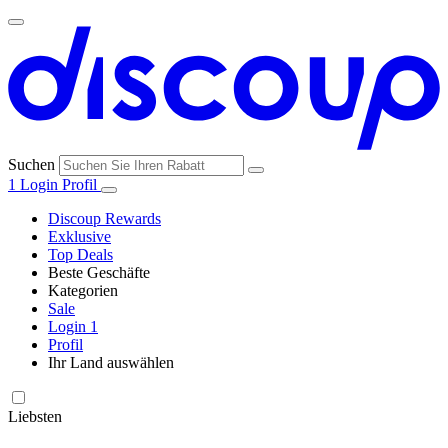
Suchen
1
Login
Profil
Discoup Rewards
Exklusive
Top Deals
Beste Geschäfte
Kategorien
Alle
Sale
Alle
Geschäfte
Amazon
Login
1
Kategorien
Profil
Ihr Land auswählen
United States
United Kingdom
Italia
France
España
Brasil
Global
SHEIN
Technologie
und
Liebsten
Elektronik