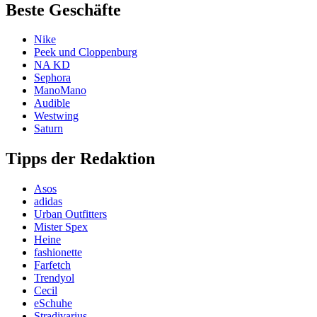
Beste Geschäfte
Nike
Peek und Cloppenburg
NA KD
Sephora
ManoMano
Audible
Westwing
Saturn
Tipps der Redaktion
Asos
adidas
Urban Outfitters
Mister Spex
Heine
fashionette
Farfetch
Trendyol
Cecil
eSchuhe
Stradivarius