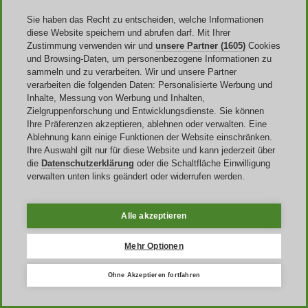
kleinen
Eingabefehler
, etwa wenn eine 0 wie ein O aussieht oder
Groß- und Kleinschreibung nicht exakt übernommen wurde.
Sie haben das Recht zu entscheiden, welche Informationen
diese Website speichern und abrufen darf. Mit Ihrer
Hinzu kommt, dass
nur ein Rabattcode pro Bestellung
möglich
Zustimmung verwenden wir und
unsere Partner (1605)
Cookies
ist. Wenn du also bereits einen Code im Checkout hinterlegt hast,
und Browsing-Daten, um personenbezogene Informationen zu
lässt sich ein zweiter in der Regel nicht zusätzlich einsetzen.
sammeln und zu verarbeiten. Wir und unsere Partner
verarbeiten die folgenden Daten: Personalisierte Werbung und
Ebenfalls wichtig: Nach Abschluss der Bestellung kann ein Rabatt
Inhalte, Messung von Werbung und Inhalten,
normalerweise nicht mehr nachträglich ergänzt werden. Ein
Zielgruppenforschung und Entwicklungsdienste. Sie können
typischer Fall ist ein Code, der im Browserfenster noch offen war,
Ihre Präferenzen akzeptieren, ablehnen oder verwalten. Eine
aber erst nach dem Bezahlen auffällt. Dann bleibt meist nur die
Ablehnung kann einige Funktionen der Website einschränken.
reguläre Rückgabe innerhalb der geltenden Frist.
Ihre Auswahl gilt nur für diese Website und kann jederzeit über
Ein anderer häufiger Fall ist ein formal richtiger Code, der trotzdem
die
Datenschutzerklärung
oder die Schaltfläche Einwilligung
nicht greift, weil die
Bedingungen
der jeweiligen Aktion
nicht
verwalten unten links geändert oder widerrufen werden.
erfüllt
sind.
Alle akzeptieren
So sparst du auch ohne Coupon Code
Mehr Optionen
Ein Creamy Fabrics Gutschein ist nicht der einzige Weg zu einem
besseren Preis.
Ohne Akzeptieren fortfahren
Der Shop weist selbst darauf hin, dass die stärksten Rabattaktionen
häufig über den
Newsletter
laufen.