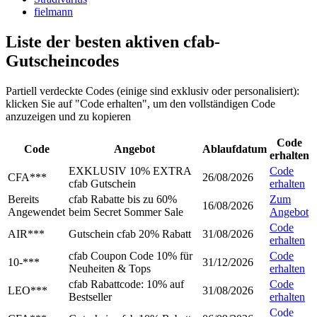
fielmann
Liste der besten aktiven cfab-
Gutscheincodes
Partiell verdeckte Codes (einige sind exklusiv oder personalisiert):
klicken Sie auf "Code erhalten", um den vollständigen Code
anzuzeigen und zu kopieren
Code
Code
Angebot
Ablaufdatum
erhalten
EXKLUSIV 10% EXTRA
Code
CFA***
26/08/2026
cfab Gutschein
erhalten
Bereits
cfab Rabatte bis zu 60%
Zum
16/08/2026
Angewendet
beim Secret Sommer Sale
Angebot
Code
AIR***
Gutschein cfab 20% Rabatt
31/08/2026
erhalten
cfab Coupon Code 10% für
Code
10-***
31/12/2026
Neuheiten & Tops
erhalten
cfab Rabattcode: 10% auf
Code
LEO***
31/08/2026
Bestseller
erhalten
Code