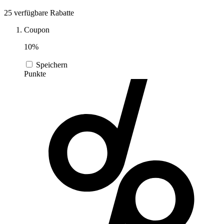
DocMorris
25 verfügbare Rabatte
Sport und
Fitness
Coupon
Intimissimi
10%
Speichern
Autos und
Punkte
Motorräder
Audible
Sportstech
Oakley
Guess