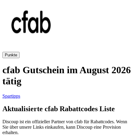
AliExpress
Kleidung und
Schuhe
Peek und
Cloppenburg
Haus und
Punkte
Reifen.de
Garten
cfab Gutschein im August 2026
tätig
Booking.com
Urlaub und
Transport
Spartipps
Pandora
Aktualisierte cfab Rabattcodes Liste
Beauty und
Gesundheit
Discoup ist ein offizieller Partner von cfab für Rabattcodes. Wenn
Douglas
Sie über unsere Links einkaufen, kann Discoup eine Provision
erhalten.